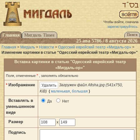
Чтобы войти, сначала
зарегистрируйтесь
.
25 ава 5786 / 8 августа 2026
Главная
>
Мигдаль
>
Новости
>
Одесский еврейский театр «Мигдаль-ор»
>
Изменение картинки в статье "Одесский еврейский театр «Мигдаль-ор»"
Вставка картинки в статью "Одесский еврейский театр
«Мигдаль-ор»"
*
Поля, отмеченные
, заполнять обязательно
Изображение
*
Загружен файл Afisha.jpg (541x750,
KiB)
(
маленькая
,
большая
)
Вставлять в
Да
Нет
уменьшенном
виде
Размер
x
Подпись