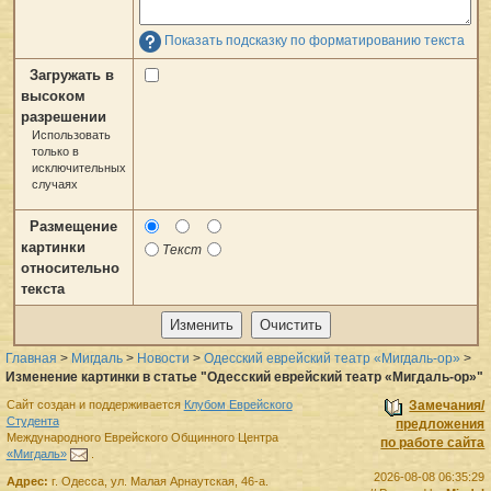
Показать подсказку по форматированию текста
Загружать в
высоком
разрешении
Использовать
только в
исключительных
случаях
Размещение
картинки
Текст
относительно
текста
Главная
>
Мигдаль
>
Новости
>
Одесский еврейский театр «Мигдаль-ор»
>
Изменение картинки в статье "Одесский еврейский театр «Мигдаль-ор»"
Сайт создан и поддерживается
Клубом Еврейского
Замечания/
Студента
предложения
Международного Еврейского Общинного Центра
по работе сайта
«Мигдаль»
.
2026-08-08 06:35:29
Адрес:
г.
Одесса
,
ул. Малая Арнаутская, 46-а.