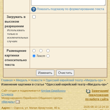
Показать подсказку по форматированию текста
Загружать в
высоком
разрешении
Использовать
только в
исключительных
случаях
Размещение
картинки
Текст
относительно
текста
Главная
>
Мигдаль
>
Новости
>
Одесский еврейский театр «Мигдаль-ор»
>
Изменение картинки в статье "Одесский еврейский театр «Мигдаль-ор»"
Сайт создан и поддерживается
Клубом Еврейского
Замечания/
Студента
предложения
Международного Еврейского Общинного Центра
по работе сайта
«Мигдаль»
.
2026-08-10 12:24:10
Адрес:
г.
Одесса
,
ул. Малая Арнаутская, 46-а.