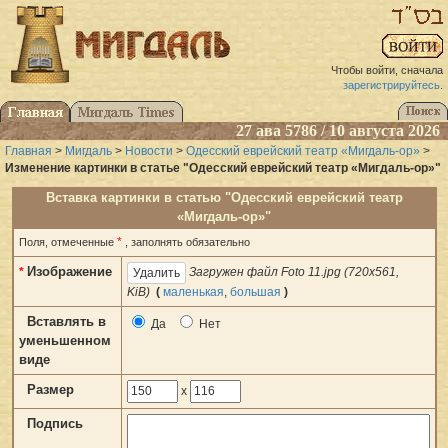
Чтобы войти, сначала
зарегистрируйтесь
.
27 ава 5786 / 10 августа 2026
Главная
>
Мигдаль
>
Новости
>
Одесский еврейский театр «Мигдаль-ор»
>
Изменение картинки в статье "Одесский еврейский театр «Мигдаль-ор»"
Вставка картинки в статью "Одесский еврейский театр
«Мигдаль-ор»"
*
Поля, отмеченные
, заполнять обязательно
Изображение
*
Загружен файл Foto 11.jpg (720x561,
KiB)
(
маленькая
,
большая
)
Вставлять в
Да
Нет
уменьшенном
виде
Размер
x
Подпись