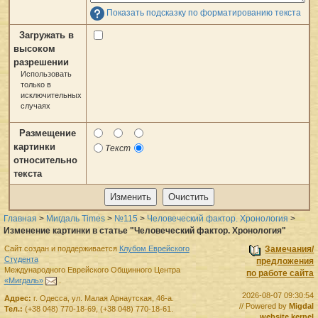
Показать подсказку по форматированию текста
Загружать в
высоком
разрешении
Использовать
только в
исключительных
случаях
Размещение
картинки
Текст
относительно
текста
Главная
>
Мигдаль Times
>
№115
>
Человеческий фактор. Хронология
>
Изменение картинки в статье "Человеческий фактор. Хронология"
Сайт создан и поддерживается
Клубом Еврейского
Замечания/
Студента
предложения
Международного Еврейского Общинного Центра
по работе сайта
«Мигдаль»
.
2026-08-07 09:30:54
Адрес:
г.
Одесса
,
ул. Малая Арнаутская, 46-а.
// Powered by
Migdal
Тел.:
(+38 048) 770-18-69
,
(+38 048) 770-18-61
.
website kernel