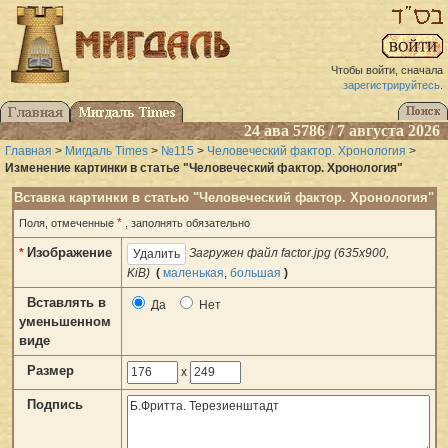
Чтобы войти, сначала
зарегистрируйтесь
.
24 ава 5786 / 7 августа 2026
Главная
>
Мигдаль Times
>
№115
>
Человеческий фактор. Хронология
>
Изменение картинки в статье "Человеческий фактор. Хронология"
Вставка картинки в статью "Человеческий фактор. Хронология"
*
Поля, отмеченные
, заполнять обязательно
Изображение
*
Загружен файл factor.jpg (635x900,
KiB)
(
маленькая
,
большая
)
Вставлять в
Да
Нет
уменьшенном
виде
Размер
x
Подпись