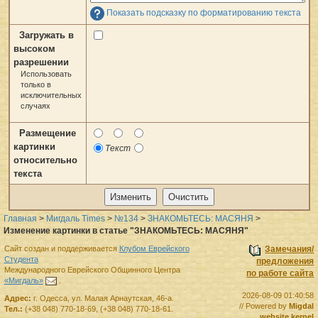
Показать подсказку по форматированию текста
Загружать в
высоком
разрешении
Использовать
только в
исключительных
случаях
Размещение
картинки
Текст
относительно
текста
Главная
>
Мигдаль Times
>
№134
>
ЗНАКОМЬТЕСЬ: МАСЯНЯ
>
Изменение картинки в статье "ЗНАКОМЬТЕСЬ: МАСЯНЯ"
Сайт создан и поддерживается
Клубом Еврейского
Замечания/
Студента
предложения
Международного Еврейского Общинного Центра
по работе сайта
«Мигдаль»
.
2026-08-09 01:40:58
Адрес:
г.
Одесса
,
ул. Малая Арнаутская, 46-а.
// Powered by
Migdal
Тел.:
(+38 048) 770-18-69
,
(+38 048) 770-18-61
.
website kernel