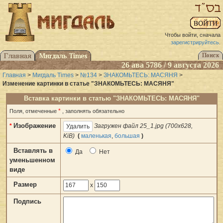
Чтобы войти, сначала
зарегистрируйтесь
.
26 ава 5786 / 9 августа 2026
Главная
>
Мигдаль Times
>
№134
>
ЗНАКОМЬТЕСЬ: МАСЯНЯ
>
Изменение картинки в статье "ЗНАКОМЬТЕСЬ: МАСЯНЯ"
Вставка картинки в статью "ЗНАКОМЬТЕСЬ: МАСЯНЯ"
*
Поля, отмеченные
, заполнять обязательно
Изображение
*
Загружен файл 25_1.jpg (700x628,
KiB)
(
маленькая
,
большая
)
Вставлять в
Да
Нет
уменьшенном
виде
Размер
x
Подпись