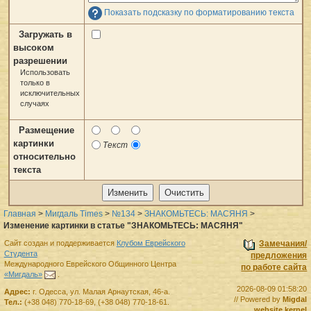
Показать подсказку по форматированию текста
Загружать в
высоком
разрешении
Использовать
только в
исключительных
случаях
Размещение
картинки
Текст
относительно
текста
Главная
>
Мигдаль Times
>
№134
>
ЗНАКОМЬТЕСЬ: МАСЯНЯ
>
Изменение картинки в статье "ЗНАКОМЬТЕСЬ: МАСЯНЯ"
Сайт создан и поддерживается
Клубом Еврейского
Замечания/
Студента
предложения
Международного Еврейского Общинного Центра
по работе сайта
«Мигдаль»
.
2026-08-09 01:58:20
Адрес:
г.
Одесса
,
ул. Малая Арнаутская, 46-а.
// Powered by
Migdal
Тел.:
(+38 048) 770-18-69
,
(+38 048) 770-18-61
.
website kernel