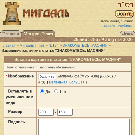
Чтобы войти, сначала
зарегистрируйтесь
.
26 ава 5786 / 9 августа 2026
Главная
>
Мигдаль Times
>
№134
>
ЗНАКОМЬТЕСЬ: МАСЯНЯ
>
Изменение картинки в статье "ЗНАКОМЬТЕСЬ: МАСЯНЯ"
Вставка картинки в статью "ЗНАКОМЬТЕСЬ: МАСЯНЯ"
*
Поля, отмеченные
, заполнять обязательно
Изображение
*
Загружен файл 25_4.jpg (800x613,
KiB)
(
маленькая
,
большая
)
Вставлять в
Да
Нет
уменьшенном
виде
Размер
x
Подпись