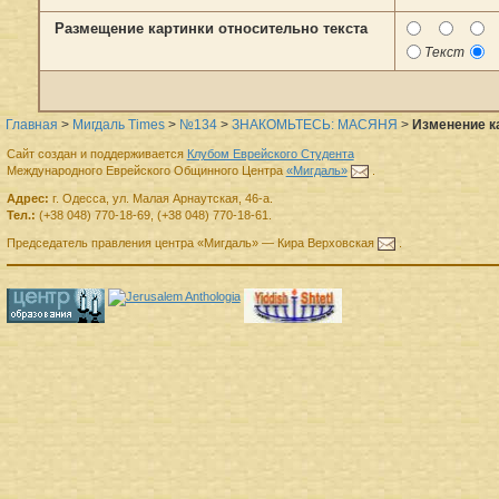
Размещение картинки относительно текста
Текст
Главная
>
Мигдаль Times
>
№134
>
ЗНАКОМЬТЕСЬ: МАСЯНЯ
>
Изменение к
Сайт создан и поддерживается
Клубом Еврейского Студента
Международного Еврейского Общинного Центра
«Мигдаль»
.
Адрес:
г.
Одесса
,
ул. Малая Арнаутская, 46-а.
Тел.:
(+38 048) 770-18-69
,
(+38 048) 770-18-61
.
Председатель правления
центра
«Мигдаль»
—
Кира Верховская
.