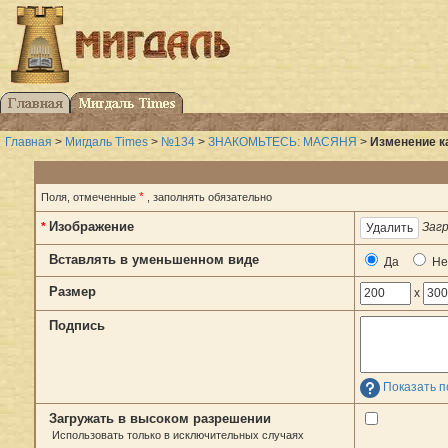
Главная
>
Мигдаль Times
>
№134
>
ЗНАКОМЬТЕСЬ: МАСЯНЯ
>
Изменение к
*
Поля, отмеченные
, заполнять обязательно
Изображение
*
Загр
Вставлять в уменьшенном виде
Да
Не
Размер
x
Подпись
Показать п
Загружать в высоком разрешении
Использовать только в исключительных случаях