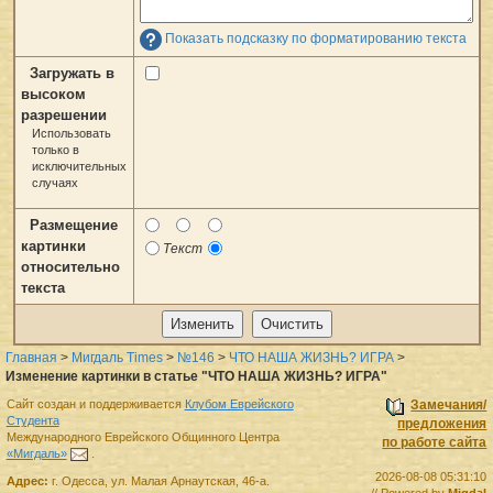
Показать подсказку по форматированию текста
Загружать в
высоком
разрешении
Использовать
только в
исключительных
случаях
Размещение
картинки
Текст
относительно
текста
Главная
>
Мигдаль Times
>
№146
>
ЧТО НАША ЖИЗНЬ? ИГРА
>
Изменение картинки в статье "ЧТО НАША ЖИЗНЬ? ИГРА"
Сайт создан и поддерживается
Клубом Еврейского
Замечания/
Студента
предложения
Международного Еврейского Общинного Центра
по работе сайта
«Мигдаль»
.
2026-08-08 05:31:10
Адрес:
г.
Одесса
,
ул. Малая Арнаутская, 46-а.