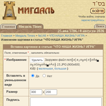
Чтобы войти, сначала
зарегистрируйтесь
.
25 ава 5786 / 8 августа 2026
Главная
>
Мигдаль Times
>
№146
>
ЧТО НАША ЖИЗНЬ? ИГРА
>
Изменение картинки в статье "ЧТО НАША ЖИЗНЬ? ИГРА"
Вставка картинки в статью "ЧТО НАША ЖИЗНЬ? ИГРА"
*
Поля, отмеченные
, заполнять обязательно
Изображение
*
Загружен файл пєп╣я│я┌п╦п╡п╟п╩я▄
п╗п©п╦п╩я▄п╨п╟ 15.JPG (900x600,
KiB)
(
маленькая
,
большая
)
Вставлять в
Да
Нет
уменьшенном
виде
Размер
x
Подпись