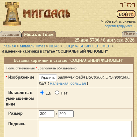
Чтобы войти, сначала
зарегистрируйтесь
.
25 ава 5786 / 8 августа 2026
Главная
>
Мигдаль Times
>
№146
>
СОЦИАЛЬНЫЙ ФЕНОМЕН
>
Изменение картинки в статье "СОЦИАЛЬНЫЙ ФЕНОМЕН"
Вставка картинки в статью "СОЦИАЛЬНЫЙ ФЕНОМЕН"
*
Поля, отмеченные
, заполнять обязательно
Изображение
*
Загружен файл DSC03604.JPG (900x600,
KiB)
(
маленькая
,
большая
)
Вставлять в
Да
Нет
уменьшенном
виде
Размер
x
Подпись