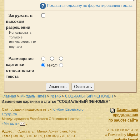
Показать подсказку по форматированию текста
Загружать в
высоком
разрешении
Использовать
только в
исключительных
случаях
Размещение
картинки
Текст
относительно
текста
Главная
>
Мигдаль Times
>
№146
>
СОЦИАЛЬНЫЙ ФЕНОМЕН
>
Изменение картинки в статье "СОЦИАЛЬНЫЙ ФЕНОМЕН"
Сайт создан и поддерживается
Клубом Еврейского
Замечания/
Студента
предложения
Международного Еврейского Общинного Центра
по работе сайта
«Мигдаль»
.
2026-08-08 02:51:38
Адрес:
г.
Одесса
,
ул. Малая Арнаутская, 46-а.
// Powered by
Migdal
Тел.:
(+38 048) 770-18-69
,
(+38 048) 770-18-61
.
website kernel