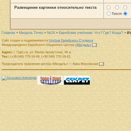
Размещение картинки относительно текста
Текст
Главная
>
Мигдаль Times
>
№16
>
Еврейские учебники: Что? Где? Когда?
>
Из
Сайт создан и поддерживается
Клубом Еврейского Студента
Международного Еврейского Общинного Центра
«Мигдаль»
.
Адрес:
г.
Одесса
,
ул. Малая Арнаутская, 46-а.
Тел.:
(+38 048) 770-18-69
,
(+38 048) 770-18-61
.
Председатель правления
центра
«Мигдаль»
—
Кира Верховская
.