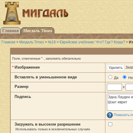
Главная
>
Мигдаль Times
>
№16
>
Еврейские учебники: Что? Где? Когда?
>
Из
*
Поля, отмеченные
, заполнять обязательно
Изображение
*
Загр
Вставлять в уменьшенном виде
Да
Не
Размер
x
Подпись
Показать п
Загружать в высоком разрешении
Использовать только в исключительных случаях