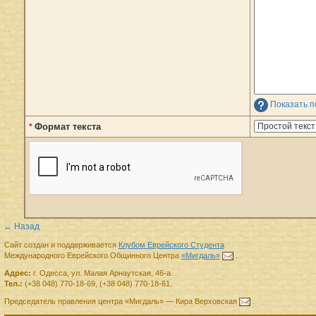
Показать п
Формат текста
*
← Назад
Сайт создан и поддерживается
Клубом Еврейского Студента
Международного Еврейского Общинного Центра
«Мигдаль»
.
Адрес:
г.
Одесса
,
ул. Малая Арнаутская, 46-а.
Тел.:
(+38 048) 770-18-69
,
(+38 048) 770-18-61
.
Председатель правления
центра
«Мигдаль»
—
Кира Верховская
.