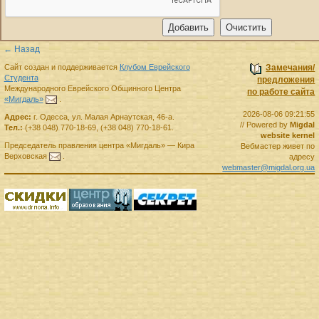
← Назад
Сайт создан и поддерживается
Клубом Еврейского
Замечания/
Студента
предложения
Международного Еврейского Общинного Центра
по работе сайта
«Мигдаль»
.
2026-08-06 09:21:55
Адрес:
г.
Одесса
,
ул. Малая Арнаутская, 46-а.
// Powered by
Migdal
Тел.:
(+38 048) 770-18-69
,
(+38 048) 770-18-61
.
website kernel
Председатель правления
центра
«Мигдаль»
—
Кира
Вебмастер живет по
Верховская
.
адресу
webmaster@migdal.org.ua