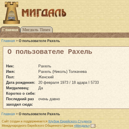
Главная
>
О пользователе Рахель
О пользователе Рахель
Ник:
Рахель
Имя:
Рахель (Николь) Толкачева
Пол:
Женский
Дата рождения:
20 февраля 1973 / 18 адара I 5733
Мигдалевец:
Да
Коротко о себе:
Последний раз
очень давно
заходил сюда:
Главная
>
О пользователе Рахель
Сайт создан и поддерживается
Клубом Еврейского Студента
Международного Еврейского Общинного Центра
«Мигдаль»
.