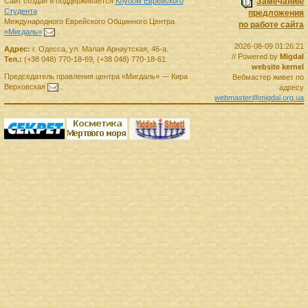
Сайт создан и поддерживается
Клубом Еврейского
Замечания/
Студента
предложения
Международного Еврейского Общинного Центра
по работе сайта
«Мигдаль»
.
2026-08-09 01:26:21
Адрес:
г.
Одесса
,
ул. Малая Арнаутская, 46-а.
// Powered by
Migdal
Тел.:
(+38 048) 770-18-69
,
(+38 048) 770-18-61
.
website kernel
Председатель правления
центра
«Мигдаль»
—
Кира
Вебмастер живет по
Верховская
.
адресу
webmaster@migdal.org.ua