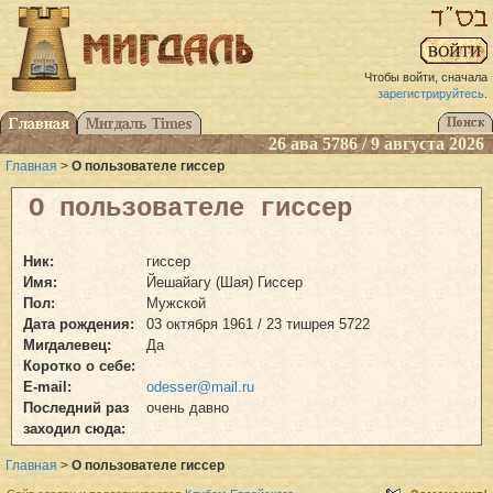
Чтобы войти, сначала
зарегистрируйтесь
.
26 ава 5786 / 9 августа 2026
Главная
>
О пользователе гиссер
О пользователе гиссер
Ник:
гиссер
Имя:
Йешайагу (Шая) Гиссер
Пол:
Мужской
Дата рождения:
03 октября 1961 / 23 тишрея 5722
Мигдалевец:
Да
Коротко о себе:
E-mail:
odesser@mail.ru
Последний раз
очень давно
заходил сюда:
Главная
>
О пользователе гиссер