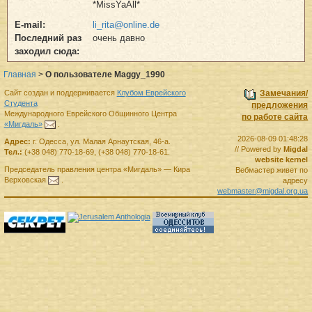
*MissYaAll*
E-mail:
li_rita@online.de
Последний раз
очень давно
заходил сюда:
Главная
>
О пользователе Maggy_1990
Сайт создан и поддерживается
Клубом Еврейского
Замечания/
Студента
предложения
Международного Еврейского Общинного Центра
по работе сайта
«Мигдаль»
.
2026-08-09 01:48:28
Адрес:
г.
Одесса
,
ул. Малая Арнаутская, 46-а.
// Powered by
Migdal
Тел.:
(+38 048) 770-18-69
,
(+38 048) 770-18-61
.
website kernel
Председатель правления
центра
«Мигдаль»
—
Кира
Вебмастер живет по
Верховская
.
адресу
webmaster@migdal.org.ua