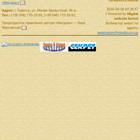
«Мигдаль»
.
2026-08-08 04:39:47
Адрес:
г.
Одесса
,
ул. Малая Арнаутская, 46-а.
// Powered by
Migdal
Тел.:
(+38 048) 770-18-69
,
(+38 048) 770-18-61
.
website kernel
Председатель правления
центра
«Мигдаль»
—
Кира
Вебмастер живет по
Верховская
.
адресу
webmaster@migdal.org.ua