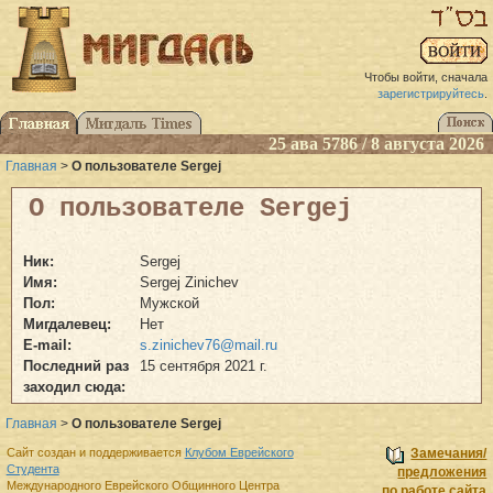
Чтобы войти, сначала
зарегистрируйтесь
.
25 ава 5786 / 8 августа 2026
Главная
>
О пользователе Sergej
О пользователе Sergej
Ник:
Sergej
Имя:
Sergej Zinichev
Пол:
Мужской
Мигдалевец:
Нет
E-mail:
s.zinichev76@mail.ru
Последний раз
15 сентября 2021 г.
заходил сюда:
Главная
>
О пользователе Sergej
Сайт создан и поддерживается
Клубом Еврейского
Замечания/
Студента
предложения
Международного Еврейского Общинного Центра
по работе сайта