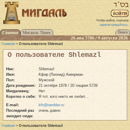
Чтобы войти, сначала
зарегистрируйтесь
.
26 ава 5786 / 9 августа 2026
Главная
>
О пользователе Shlemazl
О пользователе Shlemazl
Ник:
Shlemazl
Имя:
Кфир (Леонид) Акверман
Пол:
Мужской
Дата рождения:
21 октября 1978 / 20 тишрея 5739
Мигдалевец:
Нет
Коротко о себе:
Я тот, кого никто не любит...
E-mail:
kfir@rambler.ru
Последний раз
очень давно
заходил сюда:
Главная
>
О пользователе Shlemazl