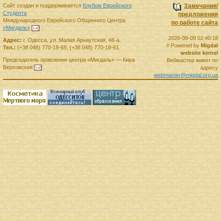
Сайт создан и поддерживается
Клубом Еврейского
Замечания/
Студента
предложения
Международного Еврейского Общинного Центра
по работе сайта
«Мигдаль»
.
2026-08-09 02:40:18
Адрес:
г.
Одесса
,
ул. Малая Арнаутская, 46-а.
// Powered by
Migdal
Тел.:
(+38 048) 770-18-69
,
(+38 048) 770-18-61
.
website kernel
Председатель правления
центра
«Мигдаль»
—
Кира
Вебмастер живет по
Верховская
.
адресу
webmaster@migdal.org.ua