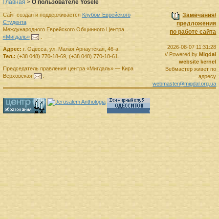
Главная
>
О пользователе Yosele
Сайт создан и поддерживается
Клубом Еврейского
Замечания/
Студента
предложения
Международного Еврейского Общинного Центра
по работе сайта
«Мигдаль»
.
2026-08-07 11:31:28
Адрес:
г.
Одесса
,
ул. Малая Арнаутская, 46-а.
// Powered by
Migdal
Тел.:
(+38 048) 770-18-69
,
(+38 048) 770-18-61
.
website kernel
Председатель правления
центра
«Мигдаль»
—
Кира
Вебмастер живет по
Верховская
.
адресу
webmaster@migdal.org.ua