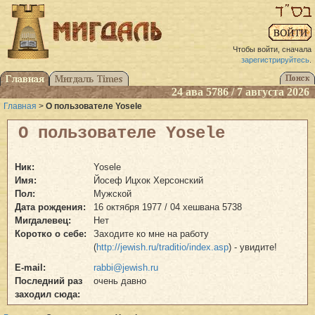
Чтобы войти, сначала
зарегистрируйтесь
.
24 ава 5786 / 7 августа 2026
Главная
>
О пользователе Yosele
О пользователе Yosele
Ник:
Yosele
Имя:
Йосеф Ицхок Херсонский
Пол:
Мужской
Дата рождения:
16 октября 1977 / 04 хешвана 5738
Мигдалевец:
Нет
Коротко о себе:
Заходите ко мне на работу
(
http://jewish.ru/traditio/index.asp
) - увидите!
E-mail:
rabbi@jewish.ru
Последний раз
очень давно
заходил сюда: