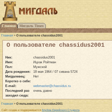
Главная
>
О пользователе chassidus2001
О пользователе chassidus2001
Ник:
chassidus2001
Имя:
Ицхак Ройтман
Пол:
Мужской
Дата рождения:
18 мая 1964 / 07 сивана 5724
Мигдалевец:
Нет
Коротко о себе:
E-mail:
webmaster@chassidus.ru
Последний раз
очень давно
заходил сюда:
Главная
>
О пользователе chassidus2001
Сайт создан и поддерживается
Клубом Еврейского Студента