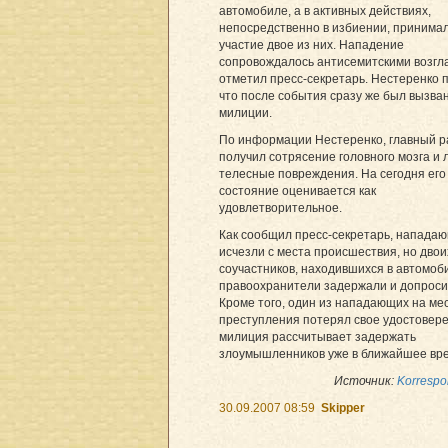
автомобиле, а в активных действиях,
непосредственно в избиении, принима
участие двое из них. Нападение
сопровождалось антисемитскими возгл
отметил пресс-секретарь. Нестеренко 
что после события сразу же был вызва
милиции.
По информации Нестеренко, главный р
получил сотрясение головного мозга и 
телесные повреждения. На сегодня его
состояние оценивается как
удовлетворительное.
Как сообщил пресс-секретарь, напада
исчезли с места происшествия, но двои
соучастников, находившихся в автомоб
правоохранители задержали и допроси
Кроме того, один из нападающих на ме
преступления потерял свое удостовере
милиция рассчитывает задержать
злоумышленников уже в ближайшее вр
Источник:
Korrespo
30.09.2007 08:59
Skipper