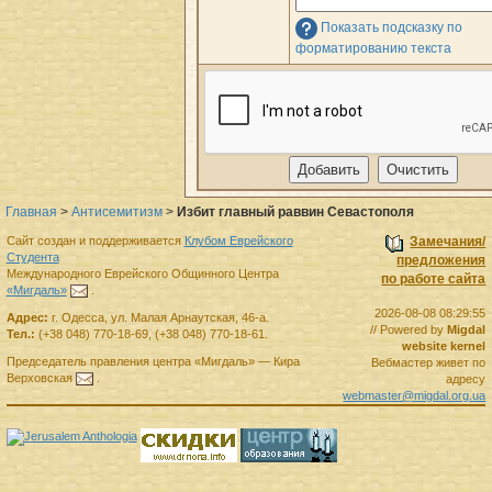
Показать подсказку по
форматированию текста
Главная
>
Антисемитизм
>
Избит главный раввин Севастополя
Сайт создан и поддерживается
Клубом Еврейского
Замечания/
Студента
предложения
Международного Еврейского Общинного Центра
по работе сайта
«Мигдаль»
.
2026-08-08 08:29:55
Адрес:
г.
Одесса
,
ул. Малая Арнаутская, 46-а.
// Powered by
Migdal
Тел.:
(+38 048) 770-18-69
,
(+38 048) 770-18-61
.
website kernel
Председатель правления
центра
«Мигдаль»
—
Кира
Вебмастер живет по
Верховская
.
адресу
webmaster@migdal.org.ua