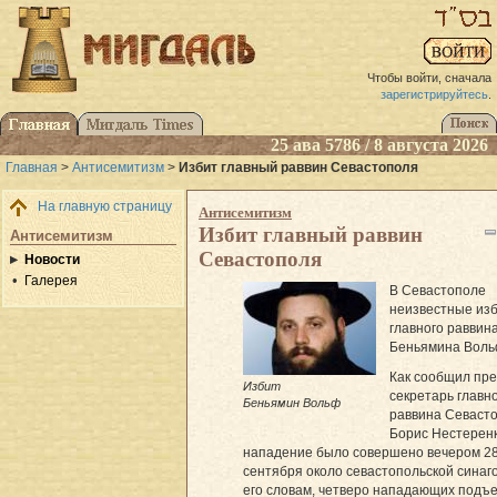
Чтобы войти, сначала
зарегистрируйтесь
.
25 ава 5786 / 8 августа 2026
Главная
>
Антисемитизм
>
Избит главный раввин Севастополя
На главную страницу
Антисемитизм
Избит главный раввин
Антисемитизм
Севастополя
Новости
Галерея
В Севастополе
неизвестные из
главного раввин
Беньямина Воль
Как сообщил пре
Избит
секретарь главн
Беньямин Вольф
раввина Севаст
Борис Нестеренк
нападение было совершено вечером 2
сентября около севастопольской синаго
его словам, четверо нападающих подъ