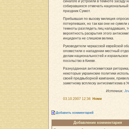
синагоге и устроили в темноте засаду н
собиравшихся отмечать национальный
праздник Суккот.
Прибывшая по вызову милиция опроси
потерпевших, но так как они не сумели 
темноты разглядеть лиц нападавших, т
вероятность раскрытия этого антисеми
инцидента не слишком велика.
Руководители черкасской еврейской о
оповестили о нападении местный отде
делам национальностей и израильское
посольство в Киеве.
Разнузданная антисемитская риторика
некоторые украинские политики исполь
своей предвыборной кампании, привела
заметному всплеску антисемитизма в У
Источник:
Je
03.10.2007 12:36
Номи
Добавить комментарий
Добавление комментария