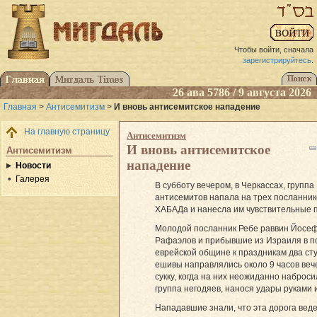
Чтобы войти, сначала
зарегистрируйтесь
.
26 ава 5786 / 9 августа 2026
Главная
>
Антисемитизм
>
И вновь антисемитское нападение
На главную страницу
Антисемитизм
И вновь антисемитское
Антисемитизм
нападение
Новости
Галерея
В субботу вечером, в Черкассах, группа
антисемитов напала на трех посланник
ХАБАДа и нанесла им чувствительные 
Молодой посланник Ребе раввин Йосе
Рафаэлов и прибывшие из Израиля в 
еврейской общине к праздникам два ст
ешивы направлялись около 9 часов веч
сукку, когда на них неожиданно наброси
группа негодяев, нанося удары руками 
Нападавшие знали, что эта дорога веде