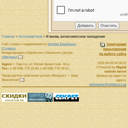
Главная
>
Антисемитизм
>
И вновь антисемитское нападение
Сайт создан и поддерживается
Клубом Еврейского
Замечания/
Студента
предложения
Международного Еврейского Общинного Центра
по работе сайта
«Мигдаль»
.
2026-08-09 04:36:02
Адрес:
г.
Одесса
,
ул. Малая Арнаутская, 46-а.
// Powered by
Migdal
Тел.:
(+38 048) 770-18-69
,
(+38 048) 770-18-61
.
website kernel
Председатель правления
центра
«Мигдаль»
—
Кира
Вебмастер живет по
Верховская
.
адресу
webmaster@migdal.org.ua