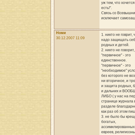
уж тем, что хочетс
есть!".
Связь со Всевышни
исключает самоза
Номи
1. никто не говрит, 
30.12.2007 11:09
надо защищать себ
родных и детей.
2. никто не говорит,
"первичное" - это
единственное.
"первичное" - это
"необходимое" усл
без которого не во
ни вторичное, и тр
и защита родных, б
и дальних и ВООБ
ЛИБО ( у нас на пе
странице журнала 
разделе благодарн
как раз об этом пи
3. не было бы крещ
богатых,
ассимилированных
евреев, религиозн