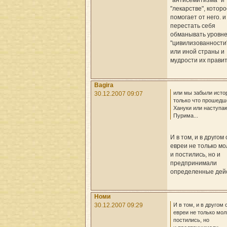
"лекарстве", котор
помогает от него. и
перестать себя
обманывать уровн
"цивилизованности
или иной страны и
мудрости их правит
Bagira
или мы забыли исто
30.12.2007 09:07
только что прошедш
Хануки или наступа
Пурима...
И в том, и в другом
евреи не только м
и постились, но и
предпринимали
определенные дей
Номи
И в том, и в другом
30.12.2007 09:29
евреи не только мол
постились, но