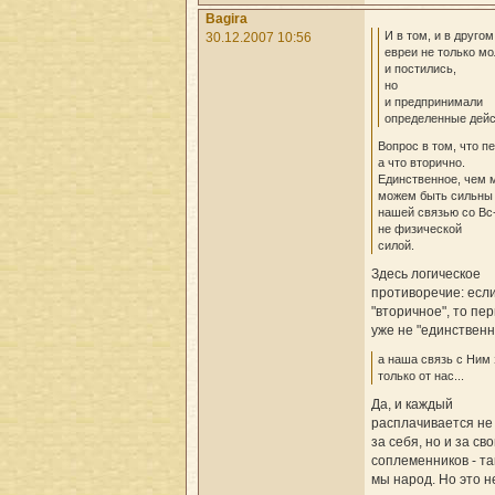
Bagira
И в том, и в друго
30.12.2007 10:56
евреи не только м
и постились,
но
и предпринимали
определенные дейс
Вопрос в том, что п
а что вторично.
Единственное, чем 
можем быть сильны 
нашей связью со Вс
не физической
силой.
Здесь логическое
противоречие: если
"вторичное", то пе
уже не "единственн
а наша связь с Ним 
только от нас...
Да, и каждый
расплачивается не
за себя, но и за св
соплеменников - та
мы народ. Но это н