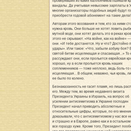
проверявших из каких баллончиков пшикали к
вандалы. Да учитывая невысокие зарплаты в 
многие организаторы подобных акций будут г
приобрести годовой абонемент на такие дела!
Авторам этого воззвания и тем, кто за ними ст
нужна кровь. Они больше не хотят ловить рыбк
мутной воде, они хотят делать это в реках кро
этого не скрывают. «На войне, как на войне» 
они. «И тебе достанется. Ну и что? Достойно 
удары». Или такое: «Что, забыли азбуку боя? 
святой битве исцеляющая и спасающая...» То 
рассуждают они, если прольется еврейская кр
хорошо, ну а если прольется кровь наших
соплеменников — тоже неплохо, ведь боль-то 
исцеляющая... В общем, неважно, чья кровь, л
ее было по колено.
Безнаказанность не гасит пламя, но лишь рас
его. Между тем, во время недавнего визита
Президента Украины в Израиль, на вопрос об
усилении антисемитизма в Украине господин
Президент начал приводить абсолютные и
относительные цифры, которые, по его мнени
доказывали, что с антисемитизмом у нас все н
и страшно и в Европе, равно как и в остальном
все гораздо хуже. Кроме того, Президент поо