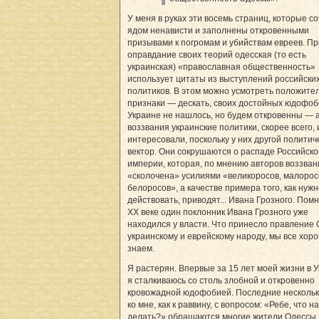
У меня в руках эти восемь страниц, которые с
ядом ненависти и заполнены откровенными
призывами к погромам и убийствам евреев. Пр
оправдание своих теорий одесская (то есть
украинская) «православная общественность»
использует цитаты из выступлений российски
политиков. В этом можно усмотреть положите
признаки — дескать, своих достойных юдофоб
Украине не нашлось, но будем откровенны — 
воззвания украинские политики, скорее всего, 
интересовали, поскольку у них другой политич
вектор. Они сокрушаются о распаде Российско
империи, которая, по мнению авторов воззван
«сколочена» усилиями «великоросов, малорос
белоросов», а качестве примера того, как нуж
действовать, приводят... Ивана Грозного. Помн
XX веке один поклонник Ивана Грозного уже
находился у власти. Что принесло правление
украинскому и еврейскому народу, мы все хор
знаем.
Я растерян. Впервые за 15 лет моей жизни в 
я сталкиваюсь со столь злобной и откровенно
кровожадной юдофобией. Последние нескольк
ко мне, как к раввину, с вопросом: «Ребе, что н
делать?» обращаются многие жители Одессы, 