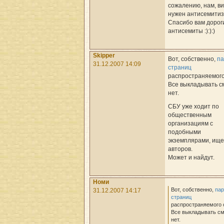
сожалению, нам, в
нужен антисемитиз
Спасибо вам дорог
антисемиты :):):)
Skipper
Вот, собственно,
па
31.12.2007 14:09
страниц
распространяемого
Все выкладывать 
нет.
СБУ уже ходит по
общественным
организациям с
подобными
экземплярами, ище
авторов.
Может и найдут.
Номи
Вот, собственно,
пар
31.12.2007 14:17
страниц
распространяемого 
Все выкладывать с
нет.