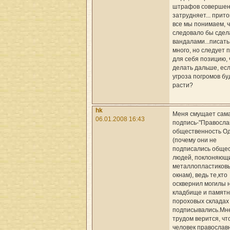
штрафов совершен
затрудняет... прито
все мы понимаем, 
следовало бы сдел
вандалами...писат
много, но следует 
для себя позицию, 
делать дальше, ес
угроза погромов бу
расти?
hk
Меня смущает сам
06.01.2008 16:43
подпись-"Правосла
общественность О
(почему они не
подписались обще
людей, поклоняющ
металлопластиков
окнам), ведь те,кто
осквернил могилы 
кладбище и памятн
пороховых складах 
подписывались.Мне
трудом верится, чт
человек православ