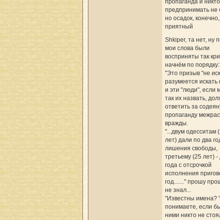
пропаганда и никто
предпринимать не 
но осадок, конечно,
приятный
Shkiper, та нет, ну 
мои слова были
восприняты так кр
начнём по порядку:
"Это призыв "не иск
разумеется искать
и эти "люди", если
так их назвать, до
ответить за содея
пропаганду межра
вражды.
"...двум одесситам 
лет) дали по два го
лишения свободы,
третьему (25 лет) -
года с отсрочкой
исполнения пригов
год......." прошу пр
не знал...
"Известны имена? "
понимаете, если б
ними никто не стоял