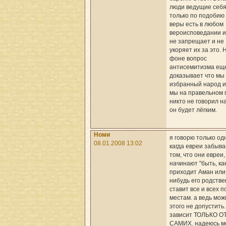
люди ведущие себ
только по подобию
веры есть в любом
вероисповедании и
не запрещает и не
укоряет их за это. 
фоне вопрос
антисемитизма ещ
доказывает что мы
избранный народ и
мы на правельном п
никто не говорил н
он будет лёгким.
Номи
я говорю только од
08.01.2008 13:02
кагда евреи забыва
том, что они евреи,
начинают "быть, как
приходит Аман или
нибудь его родстве
ставит все и всех п
местам. а ведь мож
этого не допустить..
зависит ТОЛЬКО О
САМИХ. надеюсь м