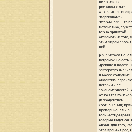
ни за кого не
расплачивались.
4. вернитесь к вопр
"первичном" и
"вторичном". Это п
математика, с учет
верно принятой
аксиоматики того, 
этим миром правит
ний.
p.s. я читала Бабел
погромах. но есть 
древние и надежн
"литературные" ис
и более солидные
аналитики еврейск
истории и ее
закономерностей. 
относятся как к чел
(в процентном
соотношении) пря
пропорционально
количеству евреев,
которые ведут себя
евреи. для того, чт
этот процент рос, к