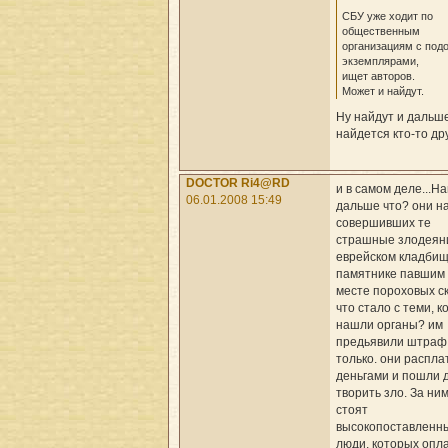
СБУ уже ходит по
общественным
организациям с под
экземплярами,
ищет авторов.
Может и найдут.
Ну найдут и дальш
найдется кто-то др
DOCTOR Ri4@RD
и в самом деле...На
06.01.2008 15:49
дальше что? они н
совершивших те
страшные злодеян
еврейском кладбищ
памятнике павшим
месте пороховых с
что стало с теми, к
нашли органы? им
предьявили штраф,
только. они распла
деньгами и пошли 
творить зло. За ни
стоят
высокопоставленн
люди, которых опл