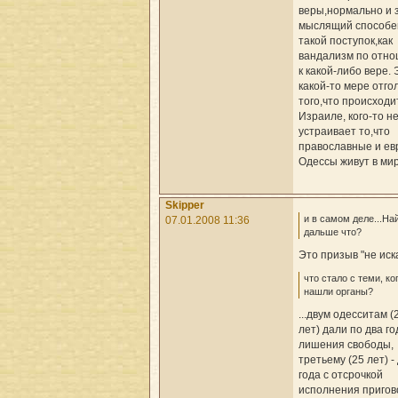
веры,нормально и 
мыслящий способе
такой поступок,как
вандализм по отн
к какой-либо вере. 
какой-то мере отго
того,что происходи
Израиле, кого-то н
устраивает то,что
православные и ев
Одессы живут в мир
Skipper
и в самом деле...Най
07.01.2008 11:36
дальше что?
Это призыв "не иск
что стало с теми, ко
нашли органы?
...двум одесситам (
лет) дали по два го
лишения свободы,
третьему (25 лет) -
года с отсрочкой
исполнения пригов