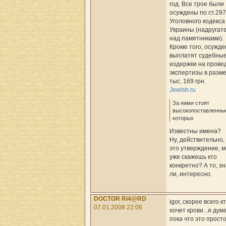
год. Все трое были
осуждены по ст.297
Уголовного кодекса
Украины (надругат
над памятниками).
Кроме того, осужд
выплатят судебны
издержки на прове
экспертизы в разм
тыс. 169 грн.
Jewish.ru
За ними стоят
высокопоставленны
которых
Известны имена?
Ну, действительно,
это утверждение, 
уже скажешь кто
конкретно? А то, з
ли, интересно.
DOCTOR Ri4@RD
igor, скорее всего к
07.01.2008 22:06
хочет крови...я дум
пока что это прост