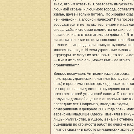
знаю, что им ответить. Советовать им уезжать
любимой страны и любимого города, оставлять
жилье, друзей только потому, что Украина ока
не «ненькой», а злобной мачехой? Или посове
вооружиться, и не только терпением и надежд
спецслужбы и силовые ведомства до сих пор н
остановили это отвратительное действо? Эти
листовки возникли не по мановению волшебн
палочки — их раздавали присутствующим впо
конкретные люди. И если украинские силовые
структуры не могут их остановить, то возникае
— в чем их сила? Или, может быть, ее кто-то
ограничивает?
Вопрос неслучаен. Антисемитская риторика
некоторых украинских политиков (есть у нас та
есть) и программы некоторых одесских телека
сих пор не нашли должного осуждения со сто
всех трех ветвей украинской власти. Так же, ка
получили должной оценки и антисемитские вы
последних лет. Например, молодым людям,
осквернившим в феврале 2007 года сотни моги
еврейском кладбище Одессы, вменяли в вину «
лишь» хулиганство, а ущерб, и значит степень
оценивали по стоимости работ по очистке на
плит от свастик и работе милицейских эксперт