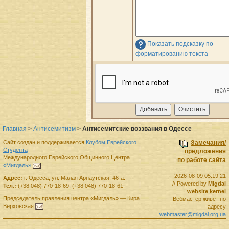
Показать подсказку по
форматированию текста
Главная
>
Антисемитизм
>
Антисемитские воззвания в Одессе
Сайт создан и поддерживается
Клубом Еврейского
Замечания/
Студента
предложения
Международного Еврейского Общинного Центра
по работе сайта
«Мигдаль»
.
2026-08-09 05:19:21
Адрес:
г.
Одесса
,
ул. Малая Арнаутская, 46-а.
// Powered by
Migdal
Тел.:
(+38 048) 770-18-69
,
(+38 048) 770-18-61
.
website kernel
Председатель правления
центра
«Мигдаль»
—
Кира
Вебмастер живет по
Верховская
.
адресу
webmaster@migdal.org.ua