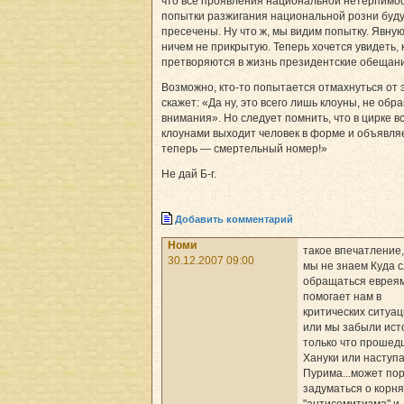
что все проявления национальной нетерпимос
попытки разжигания национальной розни буд
пресечены. Ну что ж, мы видим попытку. Явную
ничем не прикрытую. Теперь хочется увидеть, 
претворяются в жизнь президентские обещан
Возможно, кто-то попытается отмахнуться от э
скажет: «Да ну, это всего лишь клоуны, не об
внимания». Но следует помнить, что в цирке в
клоунами выходит человек в форме и объявляе
теперь — смертельный номер!»
Не дай Б-г.
Добавить комментарий
Номи
такое впечатление,
30.12.2007 09:00
мы не знаем Куда 
обращаться евреям
помогает нам в
критических ситуаци
или мы забыли ис
только что проше
Хануки или наступ
Пурима...может по
задуматься о корня
"антисемитизма" и