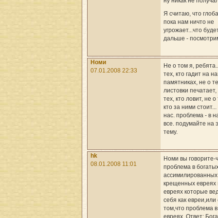
ну никак не получал
Я считаю, что глоб
пока нам ничто не
угрожает...что буде
дальше - посмотрим
Номи
Не о том я, ребята..
07.01.2008 22:33
тех, кто гадит на н
памятниках, не о те
листовки печатает,
тех, кто ловит, не о 
кто за ними стоит...
нас. проблема - в н
все. подумайте на 
тему.
hk
Номи вы говорите-
08.01.2008 11:01
проблема в богатых
ассимилированных
крещенных евреях 
евреях которые ве
себя как евреи,или
том,что проблема в
евреях. Ответ: Бог