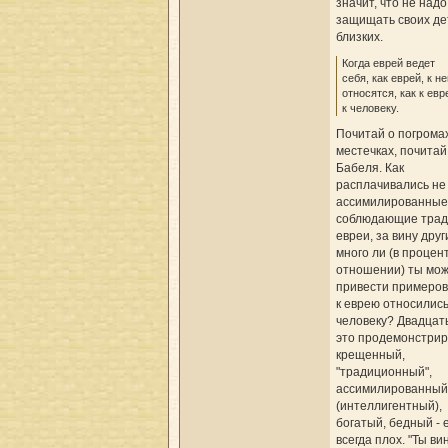
значит, что не надо
защищать своих де
близких.
Когда еврей ведет
себя, как еврей, к н
относятся, как к евр
к человеку.
Почитай о погромах
местечках, почитай
Бабеля. Как
расплачивались не
ассимилированные
соблюдающие трад
евреи, за вину друг
много ли (в процен
отношении) ты мо
привести примеров,
к еврею относились,
человеку? Двадцат
это продемонстрир
крещенный,
"традиционный",
ассимилированный
(интеллигентный),
богатый, бедный - 
всегда плох. "Ты ви