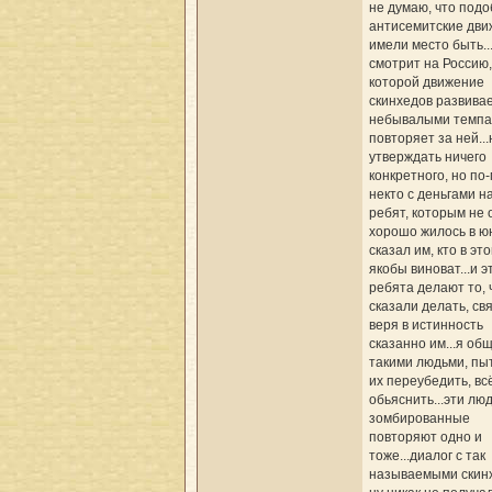
не думаю, что под
антисемитские дв
имели место быть..
смотрит на Россию,
которой движение
скинхедов развивае
небывалыми темпа
повторяет за ней...
утверждать ничего
конкретного, но по
некто с деньгами 
ребят, которым не 
хорошо жилось в ю
сказал им, кто в эт
якобы виноват...и э
ребята делают то, 
сказали делать, св
веря в истинность
сказанно им...я об
такими людьми, пы
их переубедить, вс
обьяснить...эти люд
зомбированные
повторяют одно и
тоже...диалог с так
называемыми скин