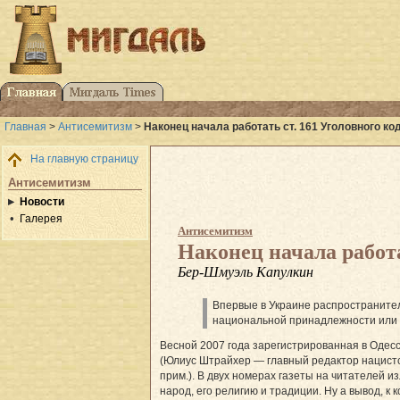
Главная
>
Антисемитизм
>
Наконец начала работать ст. 161 Уголовного к
На главную страницу
Антисемитизм
Новости
Галерея
Антисемитизм
Наконец начала работа
Бер-Шмуэль Капулкин
Впервые в Украине распространител
национальной принадлежности или 
Весной 2007 года зарегистрированная в Одес
(Юлиус Штрайхер — главный редактор нацистс
прим.). В двух номерах газеты на читателей 
народ, его религию и традиции. Ну а вывод, к