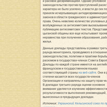
и расовой дискриминацией. Однако уголовное
законодательство против преступлений расис
характера не было усилено, и власти до сих п
приняли исчерпывающих антидискриминацио
законов в области гражданского и администра
права. Очень невелико количество уголовных д
возбужденных за антисемитские высказывани
публикацию антисемитских текстов. Представ
цыганской общины все еще испытывают проя
неравенства при получении образования, раб
жилья.
Данные доклады представлены в рамках треть
раунда мониторинга, проводимого в отношени
законодательства, политики и практики борьб
расизмом в государствах-членах Совета Евро
Доклады по каждой стране имеются на англий
французском и государственном языках
соответствующей страны
на веб-сайте
. Они в
степени касаются всех государств-членов
Организации и направлены на защиту прав че
В докладах третьего раунда оценки основное
внимание уделяется изучению эффективности
результативности выполнения рекомендаций,
вынесенных в предыдущих докладах.
Источник:
Украинский Хельсинский союз по п