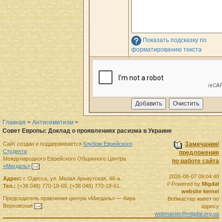
Показать подсказку по
форматированию текста
Главная
>
Антисемитизм
>
Совет Европы: Доклад о проявлениях расизма в Украине
Сайт создан и поддерживается
Клубом Еврейского
Замечания/
Студента
предложения
Международного Еврейского Общинного Центра
по работе сайта
«Мигдаль»
.
2026-08-07 09:04:40
Адрес:
г.
Одесса
,
ул. Малая Арнаутская, 46-а.
// Powered by
Migdal
Тел.:
(+38 048) 770-18-69
,
(+38 048) 770-18-61
.
website kernel
Председатель правления
центра
«Мигдаль»
—
Кира
Вебмастер живет по
Верховская
.
адресу
webmaster@migdal.org.ua