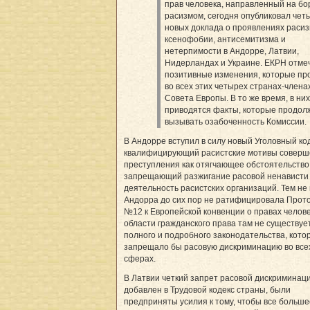
прав человека, направленный на бо
расизмом, сегодня опубликовал чет
новых доклада о проявлениях расиз
ксенофобии, антисемитизма и
нетерпимости в Андорре, Латвии,
Нидерландах и Украине. ЕКРН отме
позитивные изменения, которые п
во всех этих четырех странах-члена
Совета Европы. В то же время, в ни
приводятся факты, которые продо
вызывать озабоченность Комиссии.
В Андорре вступил в силу новый Уголовный код
квалифицирующий расистские мотивы соверш
преступления как отягчающее обстоятельство
запрещающий разжигание расовой ненависти
деятельность расистских организаций. Тем не
Андорра до сих пор не ратифицировала Прот
№12 к Европейской конвенции о правах человек
области гражданского права там не существуе
полного и подробного законодательства, кото
запрещало бы расовую дискриминацию во все
сферах.
В Латвии четкий запрет расовой дискриминац
добавлен в Трудовой кодекс страны, были
предприняты усилия к тому, чтобы все больше