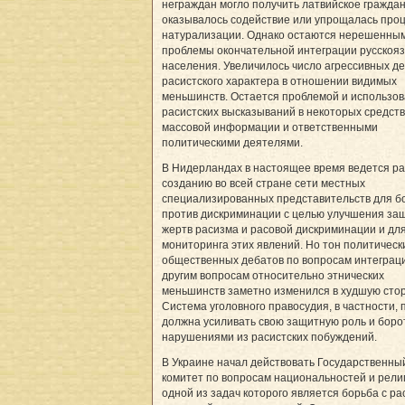
неграждан могло получить латвийское граждан
оказывалось содействие или упрощалась про
натурализации. Однако остаются нерешенны
проблемы окончательной интеграции русскоя
населения. Увеличилось число агрессивных д
расистского характера в отношении видимых
меньшинств. Остается проблемой и использо
расистских высказываний в некоторых средст
массовой информации и ответственными
политическими деятелями.
В Нидерландах в настоящее время ведется ра
созданию во всей стране сети местных
специализированных представительств для б
против дискриминации с целью улучшения за
жертв расизма и расовой дискриминации и дл
мониторинга этих явлений. Но тон политическ
общественных дебатов по вопросам интеграц
другим вопросам относительно этнических
меньшинств заметно изменился в худшую стор
Система уголовного правосудия, в частности, 
должна усиливать свою защитную роль и боро
нарушениями из расистских побуждений.
В Украине начал действовать Государственны
комитет по вопросам национальностей и рели
одной из задач которого является борьба с р