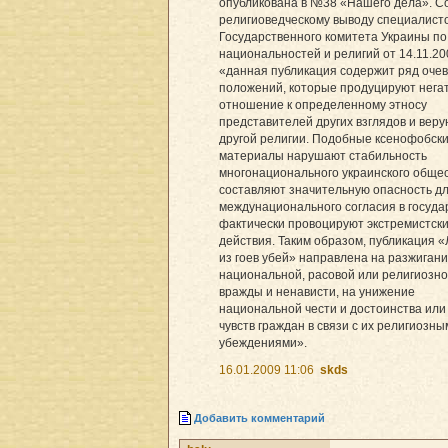
опубликована в №38 «Нашего дела». С
религиоведческому выводу специалист
Государственного комитета Украины по
национальностей и религий от 14.11.200
«данная публикация содержит ряд оче
положений, которые продуцируют нега
отношение к определенному этносу
представителей других взглядов и вер
другой религии. Подобные ксенофобск
материалы нарушают стабильность
многонационального украинского общес
составляют значительную опасность д
междунационального согласия в госуда
фактически провоцируют экстремистск
действия. Таким образом, публикация 
из гоев убей» направлена на разжиган
национальной, расовой или религиозн
вражды и ненависти, на унижение
национальной чести и достоинства или
чувств граждан в связи с их религиозны
убеждениями».
16.01.2009 11:06
skds
Добавить комментарий