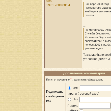
balu
В январе 2008 года
19.01.2009 08:04
Прокуратура Одесс
возбудила уголовное
фактам...
...
По материалам Упр
Службы безопаснос
Украины в Одесской
прокуратурой г. Оде
ноября 2007 г. возб
уголовное дело.
Так когда было воз
уголовное дело? И
Добавление комментария
*
Поля, отмеченные
, заполнять обязательно
Имя
Подписать
пароля (гостевой вход)
сообщение
Ник
как
Пароль
Войти?