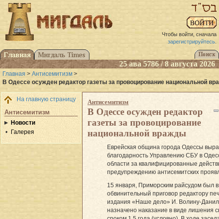
Чтобы войти, сначала
зарегистрируйтесь
.
25 ава 5786 / 8 августа 2026
Главная
>
Антисемитизм
>
В Одессе осужден редактор газеты за провоцирование национальной в
На главную страницу
Антисемитизм
В Одессе осужден редактор
Антисемитизм
газеты за провоцирование
Новости
национальной вражды
Галерея
Еврейская община города Одессы выр
благодарность Управлению СБУ в Одес
области за квалифицированные действ
предупреждению антисемитских прояв
15 января, Приморским райсудом был 
обвинительный приговор редактору пе
издания «Наше дело» И. Волину-Данил
назначено наказание в виде лишения 
сроком 1,5 года (условно). В ходе засед