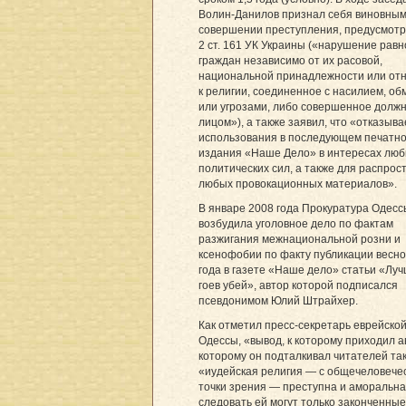
Волин-Данилов признал себя виновным
совершении преступления, предусмотр
2 ст. 161 УК Украины («нарушение рав
граждан независимо от их расовой,
национальной принадлежности или от
к религии, соединенное с насилием, о
или угрозами, либо совершенное долж
лицом»), а также заявил, что «отказыва
использования в последующем печатно
издания «Наше Дело» в интересах лю
политических сил, а также для распро
любых провокационных материалов».
В январе 2008 года Прокуратура Одесс
возбудила уголовное дело по фактам
разжигания межнациональной розни и
ксенофобии по факту публикации весно
года в газете «Наше дело» статьи «Луч
гоев убей», автор которой подписался
псевдонимом Юлий Штрайхер.
Как отметил пресс-секретарь еврейск
Одессы, «вывод, к которому приходил ав
которому он подталкивал читателей так
«иудейская религия — с общечеловече
точки зрения — преступна и аморальна
следовать ей могут только законченные