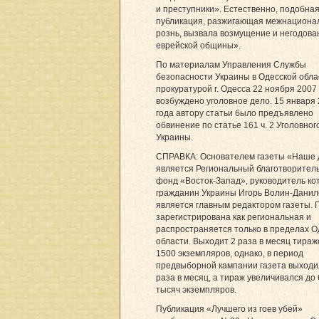
и преступники». Естественно, подобна
публикация, разжигающая межнациона
рознь, вызвала возмущение и негодова
еврейской общины».
По материалам Управления Службы
безопасности Украины в Одесской обла
прокуратурой г. Одесса 22 ноября 2007 
возбуждено уголовное дело. 15 января
года автору статьи было предъявлено
обвинение по статье 161 ч. 2 Уголовног
Украины.
СПРАВКА: Основателем газеты «Наше 
является Региональный благотворител
фонд «Восток-Запад», руководитель ко
гражданин Украины Игорь Волин-Дани
является главным редактором газеты. 
зарегистрирована как региональная и
распространяется только в пределах О
области. Выходит 2 раза в месяц тираж
1500 экземпляров, однако, в период
предвыборной кампании газета выходи
раза в месяц, а тираж увеличивался до
тысяч экземпляров.
Публикация «Лучшего из гоев убей»