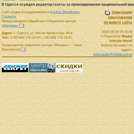
В Одессе осужден редактор газеты за провоцирование национальной в
Сайт создан и поддерживается
Клубом Еврейского
Замечания/
Студента
предложения
Международного Еврейского Общинного Центра
по работе сайта
«Мигдаль»
.
2026-08-08 05:04:40
Адрес:
г.
Одесса
,
ул. Малая Арнаутская, 46-а.
// Powered by
Migdal
Тел.:
(+38 048) 770-18-69
,
(+38 048) 770-18-61
.
website kernel
Председатель правления
центра
«Мигдаль»
—
Кира
Вебмастер живет по
Верховская
.
адресу
webmaster@migdal.org.ua