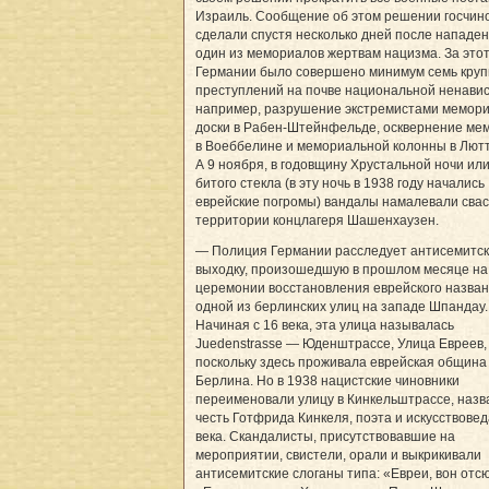
Израиль. Сообщение об этом решении госчин
сделали спустя несколько дней после нападен
один из мемориалов жертвам нацизма. За этот
Германии было совершено минимум семь кру
преступлений на почве национальной ненавис
например, разрушение экстремистами мемор
доски в Рабен-Штейнфельде, осквернение ме
в Воеббелине и мемориальной колонны в Лютт
А 9 ноября, в годовщину Хрустальной ночи ил
битого стекла (в эту ночь в 1938 году начались
еврейские погромы) вандалы намалевали свас
территории концлагеря Шашенхаузен.
— Полиция Германии расследует антисемитс
выходку, произошедшую в прошлом месяце на
церемонии восстановления еврейского назва
одной из берлинских улиц на западе Шпандау.
Начиная с 16 века, эта улица называлась
Juedenstrasse — Юденштрассе, Улица Евреев,
поскольку здесь проживала еврейская община
Берлина. Но в 1938 нацистские чиновники
переименовали улицу в Кинкельштрассе, назва
честь Готфрида Кинкеля, поэта и искусствовед
века. Скандалисты, присутствовавшие на
мероприятии, свистели, орали и выкрикивали
антисемитские слоганы типа: «Евреи, вон отсю