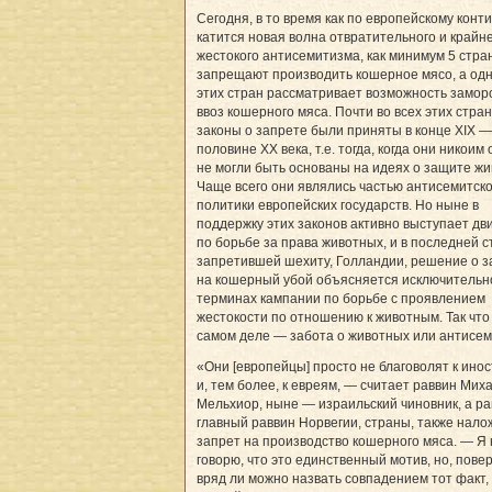
Сегодня, в то время как по европейскому конт
катится новая волна отвратительного и крайн
жестокого антисемитизма, как минимум 5 стра
запрещают производить кошерное мясо, а одн
этих стран рассматривает возможность замор
ввоз кошерного мяса. Почти во всех этих стра
законы о запрете были приняты в конце XIX 
половине XX века, т.е. тогда, когда они никоим
не могли быть основаны на идеях о защите жи
Чаще всего они являлись частью антисемитск
политики европейских государств. Но ныне в
поддержку этих законов активно выступает д
по борьбе за права животных, и в последней с
запретившей шехиту, Голландии, решение о з
на кошерный убой объясняется исключительн
терминах кампании по борьбе с проявлением
жестокости по отношению к животным. Так что
самом деле — забота о животных или антисе
«Они [европейцы] просто не благоволят к ино
и, тем более, к евреям, — считает раввин Мих
Мельхиор, ныне — израильский чиновник, а р
главный раввин Норвегии, страны, также нал
запрет на производство кошерного мяса. — Я 
говорю, что это единственный мотив, но, повер
вряд ли можно назвать совпадением тот факт,