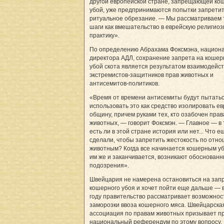
другой европейской стране, запрещающей к
убой, уже предпринимаются попытки запрети
ритуальное обрезание. — Мы рассматриваем 
шаги как вмешательство в еврейскую религио
практику».
По определению Абрахама Фоксмэна, национ
директора АДЛ, сохранение запрета на коше
убой скота является результатом взаимодейс
экстремистов-защитников прав животных и
антисемитов-политиков.
«Время от времени антисемиты будут пытать
использовать это как средство изолировать е
общину, причем руками тех, кто озабочен пра
животных, — говорит Фоксмэн. — Главное — в 
есть ли в этой стране история или нет... Что е
сделали, чтобы запретить жестокость по отн
животным? Когда все начинается кошерным у
им же и заканчивается, возникают обоснован
подозрения».
Швейцария не намерена остановиться на зап
кошерного убоя и хочет пойти еще дальше — 
году правительство рассматривает возможнос
заморозки ввоза кошерного мяса. Швейцарска
ассоциация по правам животных призывает п
национальный референдум по этому вопросу.