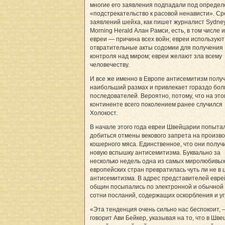
многие его заявления подпадали под опреде
«подстрекательство к расовой ненависти». С
заявлений шейха, как пишет журналист Sydne
Morning Herald Алан Рамси, есть, в том числе и
евреи — причина всех войн; евреи используют 
отвратительные акты содомии для получения
контроля над миром; евреи желают зла всему
человечеству.
И все же именно в Европе антисемитизм полу
наибольший размах и привлекает гораздо бо
последователей. Вероятно, потому, что на это
континенте всего поколением ранее случился
Холокост.
В начале этого года евреи Швейцарии попыта
добиться отмены векового запрета на произв
кошерного мяса. Единственное, что они полу
новую вспышку антисемитизма. Буквально за
несколько недель одна из самых миролюбивы
европейских стран превратилась чуть ли не в 
антисемитизма. В адрес представителей евре
общин посыпались по электронной и обычной
сотни посланий, содержащих оскорбления и уг
«Эта тенденция очень сильно нас беспокоит, 
говорит Ави Бейкер, указывая на то, что в Шве