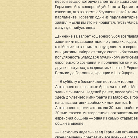
первой вещью, которую запретила нацистская
Германия, был кошерный убой скота. Кроме то
известно, что во время обсуждения этой темы 
парламенте Норвегии один из парламентарие
заявил: «Если им это не нравится, пусть убир
живут где-нибудь еще».
Движение за запрет кошерного убоя возглавл
защитники прав животных, но у многих людей, 
как Мельхиор возникает ощущение, что европ
инициативы набирают такую сногсшибательн
популярность благодаря глубинному антисем
европейского сознания; и проявляется он и во
других поступках, совершаемых по всей Европ
Бельгии до Германии, Франции и Швейцарии.
— В субботу в бельгийской портовом городе
Антверпен неизвестные бросили коктейль Мол
здание синагоги. Неделей ранее, после убийс
здесь 27-летнего иммигранта из Марокко, в го
начались митинги арабских иммигрантов. В
Антверпене проживают около 30 тыс. арабов и
20 тыс. евреев. Антверпенская ортодоксальна
еврейская община — одна из самых старых ев
общин в Европе.
— Несколько недель назад Германия объявил
своем решении прекратить все военные поста