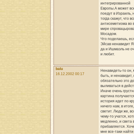
интегрированной
Европы.А может вс
поедут в Израиль, 
тогда скажут, что в
антисеметизма во 
мире спровацыров
Мосадом.
Что поделаешь, ес
Эйсав ненавидит Я
да и Ишмаэль не о
и любит.
balu
Ненавидеть-то он,
16.12.2002 00:17
быть, и ненавидит, 
обязательно это д
выливаться в дейст
Иначе очень груст
картина получаетс
история идет по кру
ничего нам, в итоге
светит. Люди же, вс
чему-то учатся, хот
медленно, и света 
прибавляется. Хоч
мне все-таки найти