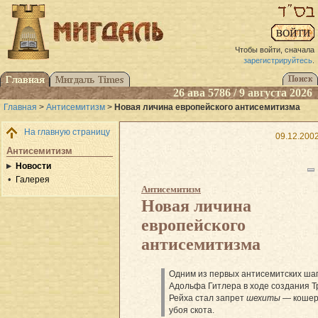
Чтобы войти, сначала
зарегистрируйтесь
.
26 ава 5786 / 9 августа 2026
Главная
>
Антисемитизм
>
Новая личина европейского антисемитизма
На главную страницу
09.12.2002
Антисемитизм
Новости
Галерея
Антисемитизм
Новая личина
европейского
антисемитизма
Одним из первых антисемитских ша
Адольфа Гитлера в ходе создания Т
Рейха стал запрет
шехиты
— кошер
убоя скота.