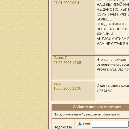
27.01.2003 08:41
НАШ ВЕЛИКИЙ НА
НЕ ДАНО ПОГУБИ
КОМУ! НАМ НУЖН
БОЛЬШЕ
ПОДДЕРЖИВАТЬ 
ВО ВСЕХ СФЕРАХ
ЖИЗНИ.И
АНТИСИМИТИЗМ Б
НАМ НЕ СТРАШЕН
Гость-7
Что-то попахивает
07.05.2003 12:05
откровенным расси
Ребята куда Вас пр
balu
И где ты здесь рас
10.05.2003 21:26
углядел?
Добавление комментария
*
Поля, отмеченные
, заполнять обязательно
Имя
Подписать