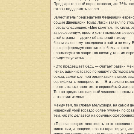
Предварительный опрос показал, что 76% на
готовы поддержать запрет.
Заместитель председателя Федерации еврейс
общин Швейцарии Томас Лисси заявил по это
поводу следующее: «Мне кажется, что силы, 
за референдум, просто хотят выдворить еврее
этой страны — других объяснений такому
бессмысленному поведению я найти не могу. 
если референдум состоится и большинство
проголосуют за запрет на шехиту, многим евр
придется уехать».
«Это предвещает беду, — считает раввин Ме
Генак, администратор по кашруту Ортодоксал
союза, самой крупной организации в мире, в
сертификаты кошерности. — Эти законы мож
понять только в контексте европейской истори
Только предельно наивный человек не связыва
антисемитизмом».
Между тем, по словам Мельхиора, на самом д
кошерный убой гораздо более гуманен по сра
тем, как это делается на обычных скотобойнях
«Тора запрещает жестокость по отношению к
животным, и процесс шехиты гарантирует, что