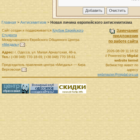
Главная
>
Антисемитизм
>
Новая личина европейского антисемитизма
Сайт создан и поддерживается
Клубом Еврейского
Замечания/
Студента
предложения
Международного Еврейского Общинного Центра
по работе сайта
«Мигдаль»
.
2026-08-09 11:18:32
Адрес:
г.
Одесса
,
ул. Малая Арнаутская, 46-а.
// Powered by
Migdal
Тел.:
(+38 048) 770-18-69
,
(+38 048) 770-18-61
.
website kernel
Председатель правления
центра
«Мигдаль»
—
Кира
Вебмастер живет по
Верховская
.
адресу
webmaster@migdal.org.ua