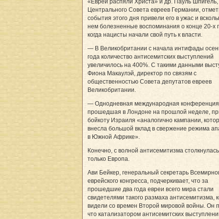
«Евреи распяли Христа» и др. Пауль Шпигель,
Центрального Cовета евреев Германии, отмет
события этого дня привели его в ужас и вскол
нем болезненные воспоминания о конце 20-х г
когда нацисты начали свой путь к власти.
— В Великобритании с начала интифады осен
года количество антисемитских выступлений
увеличилось на 400%. С такими данными выст
Фиона Макаулэй, директор по связям с
общественностью Совета депутатов евреев
Великобритании.
— Однодневная международная конференция
прошедшая в Лондоне на прошлой неделе, пр
бойкоту Израиля «аналогично кампании, кото
внесла большой вклад в свержение режима а
в Южной Африке».
Конечно, с волной антисемитизма столкнулась
только Европа.
Ави Бейкер, генеральный секретарь Всемирно
еврейского конгресса, подчеркивает, что за
прошедшие два года евреи всего мира стали
свидетелями такого размаха антисемитизма, к
видели со времен Второй мировой войны. Он 
что катализатором антисемитских выступлени