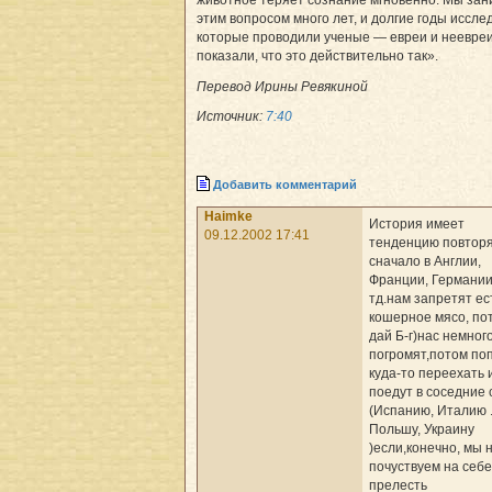
животное теряет сознание мгновенно. Мы за
этим вопросом много лет, и долгие годы иссле
которые проводили ученые — евреи и неевреи
показали, что это действительно так».
Перевод Ирины Ревякиной
Источник:
7:40
Добавить комментарий
Haimke
История имеет
09.12.2002 17:41
тенденцию повторя
сначало в Англии,
Франции, Германии
тд.нам запретят ес
кошерное мясо, по
дай Б-г)нас немног
погромят,потом по
куда-то переехать 
поедут в соседние
(Испанию, Италию .
Польшу, Украину
)если,конечно, мы 
почуствуем на себе
прелесть