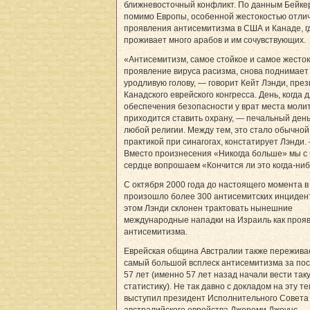
ближневосточный конфликт. По данным Бейке
помимо Европы, особенной жестокостью отли
проявления антисемитизма в США и Канаде, г
проживает много арабов и им сочувствующих.
«Антисемитизм, самое стойкое и самое жесто
проявление вируса расизма, снова поднимает
уродливую голову, — говорит Кейт Лэнди, пре
Канадского еврейского конгресса. День, когда 
обеспечения безопасности у врат места моли
приходится ставить охрану, — печальный день
любой религии. Между тем, это стало обычной
практикой при синагогах, констатирует Лэнди.
Вместо произнесения «Никогда больше» мы с 
сердце вопрошаем «Кончится ли это когда-ни
С октября 2000 года до настоящего момента в
произошло более 300 антисемитских инциден
этом Лэнди склонен трактовать нынешние
международные нападки на Израиль как проя
антисемитизма.
Еврейская община Австралии также пережива
самый большой всплеск антисемитизма за по
57 лет (именно 57 лет назад начали вести так
статистику). Не так давно с докладом на эту т
выступил президент Исполнительного Совета