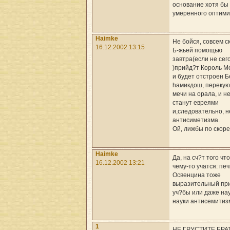
основание хотя бы
умеренного оптими
Haimke
Не бойся, совсем ск
16.12.2002 13:15
Б-жьей помощью
завтра(если не сег
)прийд?т Король М
и будет отстроен Б
hамикдош, перекую
мечи на орала, и н
станут евреями
и,следовательно, н
антисиметизма.
Ой, лижбы по скоре
Haimke
Да, на сч?т того чт
16.12.2002 13:21
чему-то учатся: пе
Освенцина тоже
выразительный пр
уч?бы или даже нау
науки антисемитиз
1
НЕ ГРУСТИТЕ БРА