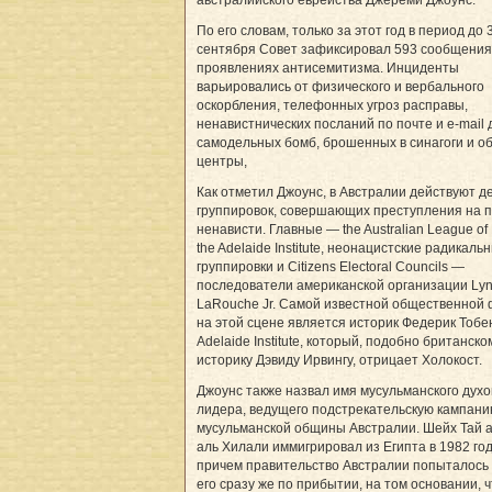
австралийского еврейства Джереми Джоунс.
По его словам, только за этот год в период до 
сентября Совет зафиксировал 593 сообщения
проявлениях антисемитизма. Инциденты
варьировались от физического и вербального
оскорбления, телефонных угроз расправы,
ненавистнических посланий по почте и e-mail 
самодельных бомб, брошенных в синагоги и 
центры,
Как отметил Джоунс, в Австралии действуют д
группировок, совершающих преступления на 
ненависти. Главные — the Australian League of 
the Adelaide Institute, неонацистские радикаль
группировки и Citizens Electoral Councils —
последователи американской организации Lyn
LaRouche Jr. Самой известной общественной 
на этой сцене является историк Федерик Тобе
Adelaide Institute, который, подобно британско
историку Дэвиду Ирвингу, отрицает Холокост.
Джоунс также назвал имя мусульманского духо
лидера, ведущего подстрекательскую кампани
мусульманской общины Австралии. Шейх Тай 
аль Хилали иммигрировал из Египта в 1982 год
причем правительство Австралии попыталось
его сразу же по прибытии, на том основании, 