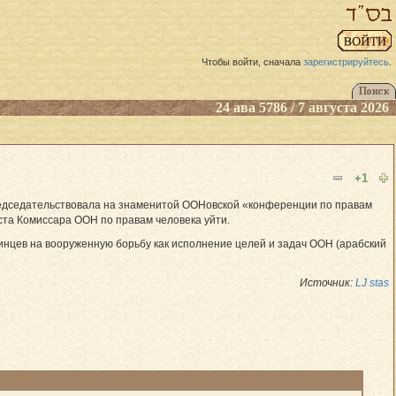
Чтобы войти, сначала
зарегистрируйтесь
.
24 ава 5786 / 7 августа 2026
+1
редседательствовала на знаменитой ООНовской «конференции по правам
ста Комиссара ООН по правам человека уйти.
нцев на вооруженную борьбу как исполнение целей и задач ООН (арабский
Источник:
LJ stas