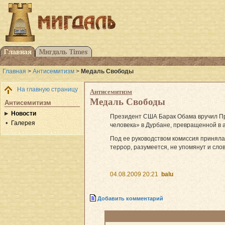
Главная
>
Антисемитизм
>
Медаль Свободы
На главную страницу
Антисемитизм
Медаль Свободы
Антисемитизм
Новости
Президент США Барак Обама вручил Пр
Галерея
человека» в Дурбане, превращенной в 
Под ее руководством комиссия принял
террор, разумеется, не упомянут и слов
04.08.2009 20:21
balu
Добавить комментарий