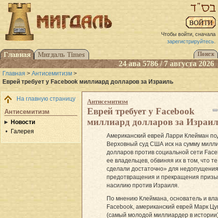
Чтобы войти, сначала
зарегистрируйтесь
.
24 ава 5786 / 7 августа 2026
Главная
>
Антисемитизм
>
Еврей требует у Facebook миллиард долларов за Израиль
На главную страницу
Антисемитизм
Еврей требует у Facebook
Антисемитизм
миллиард долларов за Израи
Новости
Галерея
Американский еврей Ларри Клейман по
Верховный суд США иск на сумму милл
долларов против социальной сети Face
ее владельцев, обвиняя их в том, что те
сделали достаточно» для недопущения
предотвращения и прекращения призы
насилию против Израиля.
По мнению Клеймана, основатель и вл
Facebook, американский еврей Марк Цу
(самый молодой миллиардер в истории