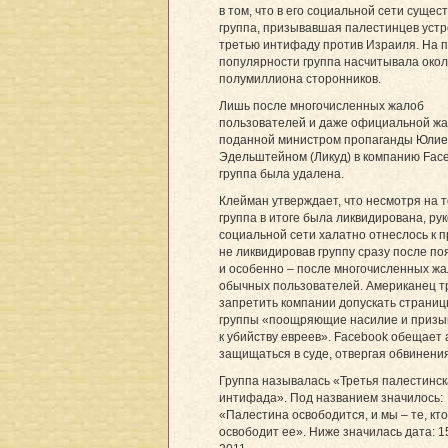
в том, что в его социальной сети сущес
группа, призывавшая палестинцев устр
третью интифаду против Израиля. На п
популярности группа насчитывала око
полумиллиона сторонников.
Лишь после многочисленных жалоб
пользователей и даже официальной ж
поданной министром пропаганды Юли
Эдельштейном (Ликуд) в компанию Fac
группа была удалена.
Клейман утверждает, что несмотря на т
группа в итоге была ликвидирована, ру
социальной сети халатно отнеслось к 
не ликвидировав группу сразу после п
и особенно – после многочисленных ж
обычных пользователей. Американец т
запретить компании допускать страниц
группы «поощряющие насилие и приз
к убийству евреев». Facebook обещает 
защищаться в суде, отвергая обвинения
Группа называлась «Третья палестинс
интифада». Под названием значилось:
«Палестина освободится, и мы – те, кто
освободит ее». Ниже значилась дата: 1