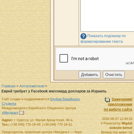
Показать подсказку по
форматированию текста
Главная
>
Антисемитизм
>
Еврей требует у Facebook миллиард долларов за Израиль
Сайт создан и поддерживается
Клубом Еврейского
Замечания/
Студента
предложения
Международного Еврейского Общинного Центра
по работе сайта
«Мигдаль»
.
2026-08-07 12:49:33
Адрес:
г.
Одесса
,
ул. Малая Арнаутская, 46-а.
// Powered by
Migdal
Тел.:
(+38 048) 770-18-69
,
(+38 048) 770-18-61
.
website kernel
Председатель правления
центра
«Мигдаль»
—
Кира
Вебмастер живет по