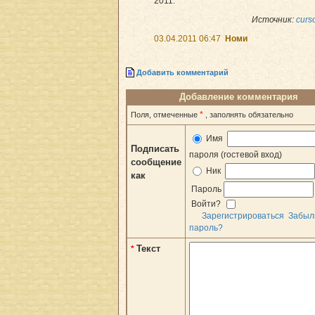
2011.
Источник:
curso
03.04.2011 06:47
Номи
Добавить комментарий
Добавление комментария
*
Поля, отмеченные
, заполнять обязательно
Имя
Подписать
пароля (гостевой вход)
сообщение
Ник
как
Пароль
Войти?
Зарегистрироваться
Забыл
пароль?
Текст
*