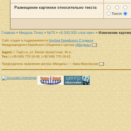
Размещение картинки относительно текста
Текст
Главная
>
Мигдаль Times
>
№70
>
«6 000 000 слов лжи»
>
Изменение картинк
Сайт создан и поддерживается
Клубом Еврейского Студента
Международного Еврейского Общинного Центра
«Мигдаль»
.
Адрес:
г.
Одесса
,
ул. Малая Арнаутская, 46-а.
Тел.:
(+38 048) 770-18-69
,
(+38 048) 770-18-61
.
Председатель правления
центра
«Мигдаль»
—
Кира Верховская
.