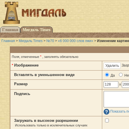
Главная
>
Мигдаль Times
>
№70
>
«6 000 000 слов лжи»
>
Изменение картинк
*
Поля, отмеченные
, заполнять обязательно
Изображение
*
Загр
Вставлять в уменьшенном виде
Да
Не
Размер
x
Подпись
Показать п
Загружать в высоком разрешении
Использовать только в исключительных случаях