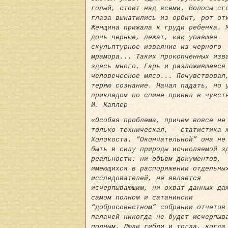
голый, стоит над всеми. Волосы сг
глаза выкатились из орбит, рот от
Женщина прижала к груди ребенка. 
дочь черные, лежат, как упавшее
скульптурное изваяние из черного
мрамора... Таких прокопченных изв
здесь много. Гарь и разложившееся
человеческое мясо... Почувствовал
теряю сознание. Начал падать, но 
прикладом по спине привел в чувст
И. Каплер
«Особая проблема, причем вовсе не
только техническая, — статистика 
Холокоста. “Окончательной” она не
быть в силу природы исчисляемой з
реальности: ни объем документов,
имеющихся в распоряжении отдельны
исследователей, не является
исчерпывающим, ни охват данных да
самом полном и сатанински
“добросовестном” собрании отчетов
палачей никогда не будет исчерпыв
полным. Люди гибли и тогда, когда