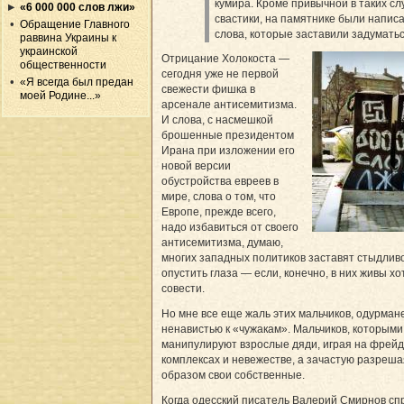
кумира. Кроме привычной в таких сл
«6 000 000 слов лжи»
свастики, на памятнике были напис
Обращение Главного
слова, которые заставили задуматьс
раввина Украины к
украинской
Отрицание Холокоста —
общественности
сегодня уже не первой
«Я всегда был предан
свежести фишка в
моей Родине...»
арсенале антисемитизма.
И слова, с насмешкой
брошенные президентом
Ирана при изложении его
новой версии
обустройства евреев в
мире, слова о том, что
Европе, прежде всего,
надо избавиться от своего
антисемитизма, думаю,
многих западных политиков заставят стыдлив
опустить глаза — если, конечно, в них живы хо
совести.
Но мне все еще жаль этих мальчиков, одурма
ненавистью к «чужакам». Мальчиков, которыми
манипулируют взрослые дяди, играя на фрейд
комплексах и невежестве, а зачастую разреша
образом свои собственные.
Когда одесский писатель Валерий Смирнов сп