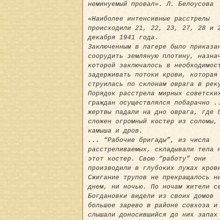
неминуемый провал». Л. Белоусова
«Наиболее интенсивные расстрелы
происходили 21, 22, 23, 27, 28 и 
декабря 1941 года.
Заключенным в лагере было приказа
соорудить земляную плотину, назна
которой заключалось в необходимос
задерживать потоки крови, которая
струилась по склонам оврага в рек
Порядок расстрела мирных советски
граждан осуществлялся побарачно .
жертвы падали на дно оврага, где 
сложен огромный костер из соломы,
камыша и дров.
... “Рабочие бригады”, из числа
расстреливаемых, складывали тела 
этот костер. Свою “работу” они
производили в глубоких лужах кров
Сжигание трупов не прекращалось н
днем, ни ночью. По ночам жители с
Богдановки видели из своих домов
большое зарево в районе совхоза и
слышали доносившийся до них запах