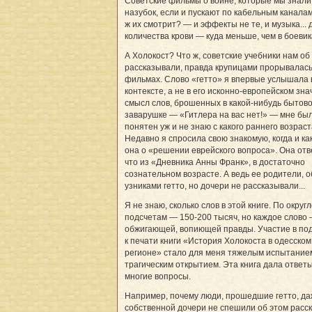
Советские фильмы о войне, которые мы знали
назубок, если и пускают по кабельным каналам
ж их смотрит? — и эффекты не те, и музыка... 
количества крови — куда меньше, чем в боевик
А Холокост? Что ж, советские учебники нам об
рассказывали, правда крупицами прорывалась
фильмах. Слово «гетто» я впервые услышала 
контексте, а не в его исконно-европейском зна
смысл слов, брошенных в какой-нибудь бытов
заварушке — «Гитлера на вас нет!» — мне бы
понятен уж и не знаю с какого раннего возраст
Недавно я спросила свою знакомую, когда и ка
она о «решении еврейского вопроса». Она отв
что из «Дневника Анны Франк», в достаточно
сознательном возрасте. А ведь ее родители, о
узниками гетто, но дочери не рассказывали...
Я не знаю, сколько слов в этой книге. По окру
подсчетам — 150-200 тысяч, но каждое слово
обжигающей, вопиющей правды. Участие в под
к печати книги «История Холокоста в одесском
регионе» стало для меня тяжелым испытание
трагическим открытием. Эта книга дала ответ
многие вопросы.
Например, почему люди, прошедшие гетто, д
собственной дочери не спешили об этом расс