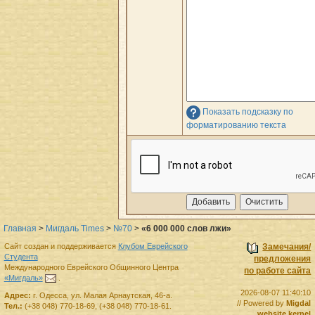
Показать подсказку по
форматированию текста
Главная
>
Мигдаль Times
>
№70
>
«6 000 000 слов лжи»
Сайт создан и поддерживается
Клубом Еврейского
Замечания/
Студента
предложения
Международного Еврейского Общинного Центра
по работе сайта
«Мигдаль»
.
2026-08-07 11:40:10
Адрес:
г.
Одесса
,
ул. Малая Арнаутская, 46-а.
// Powered by
Migdal
Тел.:
(+38 048) 770-18-69
,
(+38 048) 770-18-61
.
website kernel