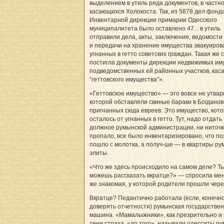
выделением в утиль ряда документов, в частно
касающихся Холокоста. Так, из 5878 дел фонд
Инвентарной дирекции примарии Одесского
муниципалитета было оставлено 47... в утиль
отправили дела, акты, заключения, ведомости
и передачи на хранение имущества эвакуиров
угнанных в гетто советских граждан. Такая же 
постигла документы дирекции недвижимых им
подведомственных ей районных участков, ка
“геттовского имущества”».
«Геттовское имущество» — это вовсе не утвар
которой обставляли свиные бараки в Богданов
пригнанных сюда евреев. Это имущество, кот
осталось от угнанных в гетто. Тут, надо отдать
должное румынской администрации, ни ниточк
пропало, все было инвентаризировано, что по
пошло с молотка, а получ-ше — в квартиры р
элиты.
«Что же здесь происходило на самом деле? Т
можешь рассказать вкратце?» — спросила мен
же знакомая, у которой родители прошли через
Вкратце? Педантично работала (если, конечно
доверять отчетности) румынская государстве
машина. «Мамалыжники», как презрительно и 
тени страха, «до того», называли одесситы ру