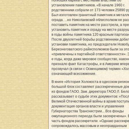
погибших евреев с местными властями об
установлении памятников. «В начале 1960 г.
родственники собрали от 173 человек 25890 р
Был изготовлен гранитный памятник и металл
ограда. ...но Николаевский облисполком не р
поставить памятник на месте расстрела, а пр
установить памятник и ограду на месте разру
в годы войны памятника 120 красным партиза
После двухлетней борьбы родственники доби
установки памятника, но председатели Новобу
Березнеговатского райисполкомов были за эт
«привлечены к партийной ответственности». Э
е годы, когда даже мировое сообщество, након
признало факт Катастрофы, и в Америке впер
прозвучал (в связи с Освенцимом) термин «Хо
означающий всесожжение.
В книге «История Холокоста в одесском регио
большой блок составляют рассекреченные до
из фондов ГАОО. Зам. директора ГАОО Л. Бел
рассказывает о судьбе этих документов: «Пос
Великой Отечественной войны в архив поступ
документация органов власти и управления
Губернаторства Транснистрии... Все фонды
оккупационного периода были засекречены». В
часть фондов рассекретили. «Однако рассекр
сопровождалось массовым и неоправданным