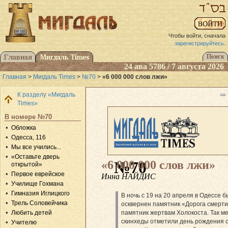
Чтобы войти, сначала
зарегистрируйтесь
.
24 ава 5786 / 7 августа 2026
Главная
>
Мигдаль Times
>
№70
>
«6 000 000 слов лжи»
К разделу «Мигдаль
Times»
В номере №70
Обложка
Одесса, 116
Мы все учились...
«Оставьте дверь
«6 000 000 слов лжи»
№70
открытой»
Первое еврейское
Инна НАЙДИС
Училище Гохмана
Гимназия Иглицкого
В ночь с 19 на 20 апреля в Одессе 
Трель Соловейчика
осквернен памятник «Дорога смерт
памятник жертвам Холокоста. Так м
Любить детей
скинхеды отметили день рождения 
Учителю