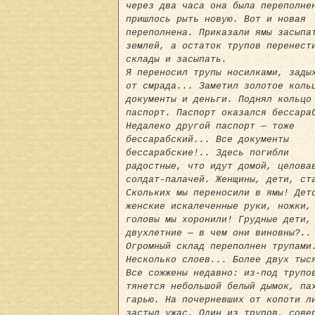
через два часа она была переполне
пришлось рыть новую. Вот и новая
переполнена. Приказали ямы засыпа
землей, а остаток трупов перенест
склады и засыпать.
Я переносил трупы носилками, зады
от смрада... Заметил золотое коль
документы и деньги. Поднял кольцо
паспорт. Паспорт оказался бессара
Недалеко другой паспорт — тоже
бессарабский... Все документы
бессарабские!.. Здесь погибли
радостные, что идут домой, целова
солдат-палачей. Женщины, дети, ст
Скольких мы переносили в ямы! Дет
женские искалеченные руки, ножки,
головы мы хоронили! Грудные дети,
двухлетние — в чем они виновны?..
Огромный склад переполнен трупами
Несколько слоев... Более двух тыс
Все сожжены недавно: из-под трупо
тянется небольшой белый дымок, па
гарью. На почерневших от копоти л
застыл ужас. Один из трупов, сове