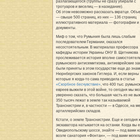
разлагающегося (труппы не сразу убирали с
тротуаров и виселиц — в назидание).
Об этом невозможно рассказать вкратце. Объе
— свыше 500 страниц, из них — 136 страниц
иллюстративного материала — фотографии и
документы.
Миф о том, что Румыния была лишь слабым
последователем Германии, оказался
несостоятельным. В материалах профессора
кафедры истории Украины ОНУ В. Щетникова
прослеживается история вполне самостоятел
румынского антисемитизма, антиеврейские за
были приняты в этом государстве еще до зна
Нюрнбергских законов Гитлера. И, если верны
которые я когда-то сама приводила в статье
«Скорбное бесчувствие»
, что 400 тыс. румынс
евреев выжили в этой войне, то сегодня мы м
уверенно сказать, что большая часть из не в
350 тысяч лежат в земле так называемой
Транснистрии и, в частности — в Одессе, на м
артиллерийских складов.
Кстати, о земле Транснистрии. Еще и сегодня 
экскаватора натыкается на останки. Когда вы 
Овидиопольскому шоссе, знайте — под вами ко
возле санатория «Фонтан», — под вами могила