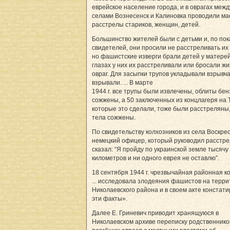
еврейское население города, и в оврагах межд
селами Вознесенск и Калиновка проводили м
расстрелы стариков, женщин, детей.
Большинство жителей были с детьми и, по по
свидетелей, они просили не расстреливать их
но фашистские изверги брали детей у матерей
глазах у них их расстреливали или бросали ж
овраг. Для засыпки трупов укладывали взрывча
взрывали. ... В марте
1944 г. все трупы были извлечены, облиты бе
сожжены, а 50 заключенных из концлагеря на 
которые это сделали, тоже были расстреляны,
тела сожжены.
По свидетельству колхозников из села Воскрес
немецкий офицер, который руководил расстре
сказал: “Я пройду по украинской земле тысячу
километров и ни одного еврея не оставлю”.
18 сентября 1944 г. чрезвычайная районная к
... исследовала злодеяния фашистов на терр
Николаевского района и в своем акте констат
эти факты».
Далее Е. Гриневич приводит хранящуюся в
Николаевском архиве переписку родственнико