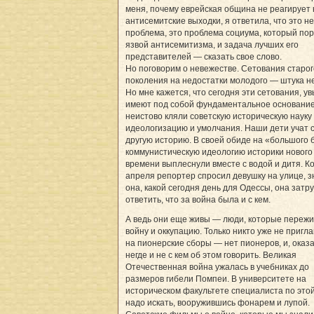
меня, почему еврейская община не реагирует 
антисемитские выходки, я ответила, что это н
проблема, это проблема социума, который по
язвой антисемитизма, и задача лучших его
представителей — сказать свое слово.
Но поговорим о невежестве. Сетования старог
поколения на недостатки молодого — штука не
Но мне кажется, что сегодня эти сетования, ув
имеют под собой фундаментальное основани
неистово кляли советскую историческую науку
идеологизацию и умолчания. Наши дети учат 
другую историю. В своей обиде на «большого 
коммунистическую идеологию историки нового
времени выплеснули вместе с водой и дитя. Ко
апреля репортер спросил девушку на улице, з
она, какой сегодня день для Одессы, она затр
ответить, что за война была и с кем.
А ведь они еще живы — люди, которые переж
войну и оккупацию. Только никто уже не пригл
на пионерские сборы — нет пионеров, и, оказа
негде и не с кем об этом говорить. Великая
Отечественная война ужалась в учебниках до
размеров гибели Помпеи. В университете на
историческом факультете специалиста по это
надо искать, вооружившись фонарем и лупой.