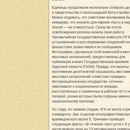
Единицы продолжали нелегально собирать д
и свидетельства о происшедшей Ката-строфе
Можно подумать, что советским чиновникам б
неведомо, что значило для евреев «быть в окк
Знали! — не отвертеться. Сразу же после
освобождения региона начала свою работу
Чрезвычайная государственная комиссия (ЧГК
установлению и расследованию злодеяний не
фашистских захватчиков и их сообщников.
Фотографии, сделанные этой комиссией в мес
массовых захоронений, предоставлены для
публикации в книге Государственным архивом
Одесской области (ГАОО). Правда, эти могилы
протяжении десятилетий назывались местам
массовых захоронений «советских граждан».
Интернациональное государство «этично»
умалчивало о национальности граждан,
расстрелянных и сожженных в районах гетто 
лагерей, узники которых были собраны именн
национальному признаку.
Но тогда, по свежим следам, ЧГК не могла отр
очевидного. Зав. отделом этнографии Николае
краеведческого музея Е. Гриневич приводит
следующие факты: «В течение трех суток с 6 у
часов вечера сюда на 23 автомашинах привоз