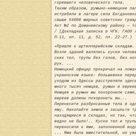
горевшего человеческого тела.
Таким образом, румыно-немецкие па
истребили в лагере села Богдановк
свыше 54000 мирных советских граж
Акт №2 по Доманевскому району — т
/ (Докладная записка в ЧГК. ГАОО 
П-11, оп. 11, д. 52, лл. 22-27.)
«Пришли к артиллерийским складам.
Возле зданий валялись куски челов
ских тел, трупы без голов, без но
рук. ...
Немецкий офицер прокричал на лома
украинском языке: большевики пере
уходом из Одессы расстреляли здес
много тысяч немцев, румын и еврее
Немцев и румын мы похоронили сами
евреев должны похоронить вы...
Перенесите разбросанные тела в од
яму. Накопайте земли и засыпьте т
находящиеся в складах, но так, чт
видно не было!.. Куски тел и труп
переносили к яме, заполненной вод
... Яма была вместительной, но уж