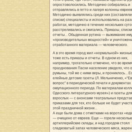
опростоволосились. Методично собирались и
отправлялись в гетто и лагеря колонны евреев
Методично выявлялись среди них (составляли
списки) специалисты и использовались на ра
работах, методично в течение нескольких суто
расстреливались и сжигались. Приказы, списки
отчеты... Обыденная рутина — выжимание им
«производительных мощностей» и уничтожен
отработанного материала — человеческого.
А в это время город жил «нормальной» жизнью
тоже есть приказы и отчеты. В одном из них,
например, трогательно отмечено, что во врем
празднования Пасхи население увидело, что о
румыны, той же с ними веры, и прониклось... Е
елейные детские газеты (Л. Мельниченко, «“Е
вопрос” в периодической печати и документах
оккупационного периода. По материалам колл
Одесского литературного музея») и газеты дл
взрослых — с анонсами театральных предста
приказами для тех, кто больше не будет участ
этой праздничной жизни...
А еще были дома с отметками на воротах «ю
— очищено от евреев. Еще — горели нескольк
артиллерийские склады, и над городом стоял
сладковатый запах человеческого мяса, жарен