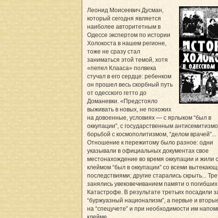
Леонид Моисеевич Дусман,
который сегодня является
наиболее авторитетным в
Одессе экспертом по истории
Холокоста в нашем регионе,
тоже не сразу стал
заниматься этой темой, хотя
«пепел Клааса» полвека
стучал в его сердце: ребенком
он прошел весь скорбный путь
от одесского гетто до
Доманевки. «Предстояло
выживать в новых, не похожих
на довоенные, условиях — с ярлыком “был в
оккупации”, с государственным антисемитизмо
борьбой с космополитизмом, “делом врачей”...
Отношение к пережитому было разное: одни
указывали в официальных документах свое
местонахождение во время оккупации и жили 
клеймом “был в оккупации” со всеми вытекаю
последствиями; другие старались скрыть... Тр
занялись увековечиванием памяти о погибших
Катастрофе. В результате третьих посадили з
“буржуазный национализм”, а первые и вторы
на “спецучете” и при необходимости им напом
клейме.