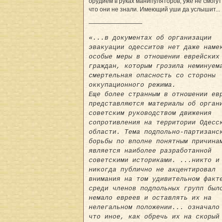
орудием в руках манипуляторов, уже не смогут
что они не знали. Имеющий уши да услышит...
—————————
«...в документах об организации
эвакуации одесситов нет даже наме
особые меры в отношении еврейских
граждан, которым грозила неминуем
смертельная опасность со стороны
оккупационного режима.
Еще более странным в отношении ев
представляются материалы об орган
советским руководством движения
сопротивления на территории Одесс
области. Тема подпольно-партизанс
борьбы по вполне понятным причина
является наиболее разработанной
советскими историками. ...никто и
никогда публично не акцентировал
внимания на том удивительном факт
среди членов подпольных групп был
немало евреев и оставлять их на
нелегальном положении... означало
что иное, как обречь их на скорый