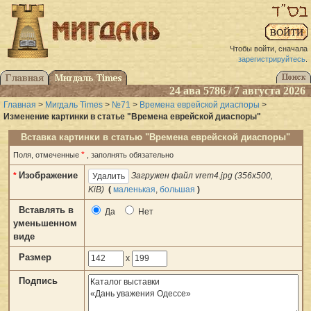
Чтобы войти, сначала
зарегистрируйтесь
.
24 ава 5786 / 7 августа 2026
Главная
>
Мигдаль Times
>
№71
>
Времена еврейской диаспоры
>
Изменение картинки в статье "Времена еврейской диаспоры"
Вставка картинки в статью "Времена еврейской диаспоры"
*
Поля, отмеченные
, заполнять обязательно
Изображение
*
Загружен файл vrem4.jpg (356x500,
KiB)
(
маленькая
,
большая
)
Вставлять в
Да
Нет
уменьшенном
виде
Размер
x
Подпись