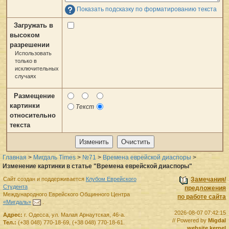
Показать подсказку по форматированию текста
Загружать в
высоком
разрешении
Использовать
только в
исключительных
случаях
Размещение
картинки
Текст
относительно
текста
Главная
>
Мигдаль Times
>
№71
>
Времена еврейской диаспоры
>
Изменение картинки в статье "Времена еврейской диаспоры"
Сайт создан и поддерживается
Клубом Еврейского
Замечания/
Студента
предложения
Международного Еврейского Общинного Центра
по работе сайта
«Мигдаль»
.
2026-08-07 07:42:15
Адрес:
г.
Одесса
,
ул. Малая Арнаутская, 46-а.
// Powered by
Migdal
Тел.:
(+38 048) 770-18-69
,
(+38 048) 770-18-61
.
website kernel