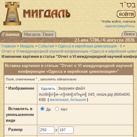
Чтобы войти, сначала
зарегистрируйтесь
.
23 ава 5786 / 6 августа 2026
Главная
>
Мигдаль
>
События
>
Одесса и еврейская цивилизация - 6
>
Отчет о VI международной научной конференции «Одесса и еврейская циви
Изменение картинки в статье "Отчет о VI международной научной конфе
Вставка картинки в статью "Отчет о VI международной научной
конференции «Одесса и еврейская цивилизация»"
*
Поля, отмеченные
, заполнять обязательно
Изображение
*
Загружен файл
п≤пЇп╬п╠я─п╟пІп╣пҐп╦п╣ 045_resize.jpg (800x600,
KiB)
(
маленькая
,
большая
)
Вставлять в
Да
Нет
уменьшенном
виде
Размер
x