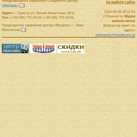
Международного Еврейского Общинного Центра
по работе сайта
«Мигдаль»
.
2026-08-06 08:22:54
Адрес:
г.
Одесса
,
ул. Малая Арнаутская, 46-а.
// Powered by
Migdal
Тел.:
(+38 048) 770-18-69
,
(+38 048) 770-18-61
.
website kernel
Председатель правления
центра
«Мигдаль»
—
Кира
Вебмастер живет по
Верховская
.
адресу
webmaster@migdal.org.ua