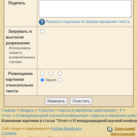
Подпись
Показать подсказку по форматированию текста
Загружать в
высоком
разрешении
Использовать
только в
исключительных
случаях
Размещение
картинки
Текст
относительно
текста
Главная
>
Мигдаль
>
События
>
Одесса и еврейская цивилизация - 6
>
Отчет о VI международной научной конференции «Одесса и еврейская циви
Изменение картинки в статье "Отчет о VI международной научной конфе
Сайт создан и поддерживается
Клубом Еврейского
Замечания/
Студента
предложения