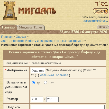
Чтобы войти, сначала
зарегистрируйтесь
.
23 ава 5786 / 6 августа 2026
Главная
>
Одесса
>
Даст Б-г простор Йефету и да обитает он в шатрах Шема...
>
Изменение картинки в статье "Даст Б-г простор Йефету и да обитает он в
Вставка картинки в статью "Даст Б-г простор Йефету и да
обитает он в шатрах Шема..."
*
Поля, отмеченные
, заполнять обязательно
Изображение
*
Загружен файл diplom.jpg (800x673,
KiB)
(
маленькая
,
большая
)
Вставлять в
Да
Нет
уменьшенном
виде
Размер
x
Подпись