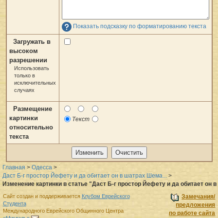
Показать подсказку по форматированию текста
Загружать в
высоком
разрешении
Использовать
только в
исключительных
случаях
Размещение
картинки
Текст
относительно
текста
Главная
>
Одесса
>
Даст Б-г простор Йефету и да обитает он в шатрах Шема...
>
Изменение картинки в статье "Даст Б-г простор Йефету и да обитает он в
Сайт создан и поддерживается
Клубом Еврейского
Замечания/
Студента
предложения
Международного Еврейского Общинного Центра
по работе сайта