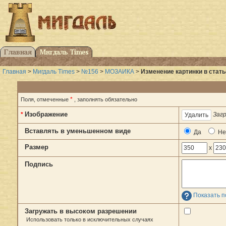
Главная
>
Мигдаль Times
>
№156
>
МОЗАИКА
>
Изменение картинки в стат
*
Поля, отмеченные
, заполнять обязательно
Изображение
*
Загр
Вставлять в уменьшенном виде
Да
Не
Размер
x
Подпись
Показать п
Загружать в высоком разрешении
Использовать только в исключительных случаях