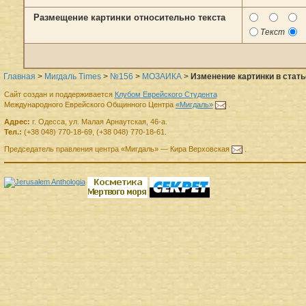
Размещение картинки относительно текста
Текст
Главная
>
Мигдаль Times
>
№156
>
МОЗАИКА
>
Изменение картинки в стат
Сайт создан и поддерживается
Клубом Еврейского Студента
Международного Еврейского Общинного Центра
«Мигдаль»
.
Адрес:
г.
Одесса
,
ул. Малая Арнаутская, 46-а.
Тел.:
(+38 048) 770-18-69
,
(+38 048) 770-18-61
.
Председатель правления
центра
«Мигдаль»
—
Кира Верховская
.