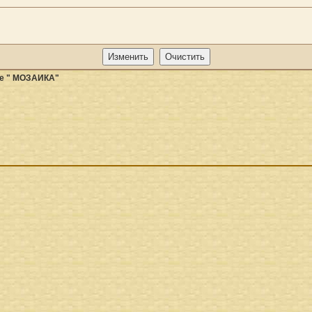
ье " МОЗАИКА"