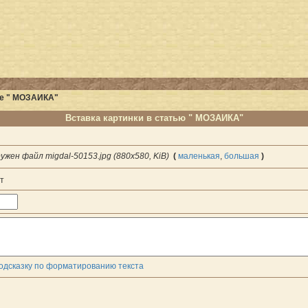
ье " МОЗАИКА"
Вставка картинки в статью " МОЗАИКА"
ужен файл migdal-50153.jpg (880x580, KiB)
(
маленькая
,
большая
)
т
одсказку по форматированию текста