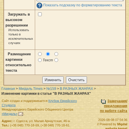
Показать подсказку по форматированию текста
Загружать в
высоком
разрешении
Использовать
только в
исключительных
случаях
Размещение
картинки
Текст
относительно
текста
Главная
>
Мигдаль Times
>
№159
>
В РАЗНЫХ ЖАНРАХ
>
Изменение картинки в статье "В РАЗНЫХ ЖАНРАХ"
Сайт создан и поддерживается
Клубом Еврейского
Замечания/
Студента
предложения
Международного Еврейского Общинного Центра
по работе сайта
«Мигдаль»
.
2026-08-08 07:54:36
Адрес:
г.
Одесса
,
ул. Малая Арнаутская, 46-а.
// Powered by
Migdal
Тел.:
(+38 048) 770-18-69
,
(+38 048) 770-18-61
.
website kernel