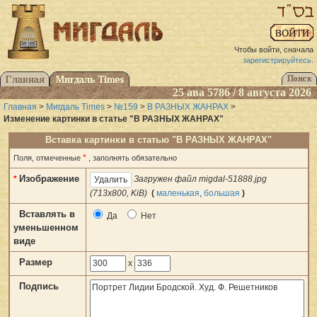
Чтобы войти, сначала
зарегистрируйтесь
.
25 ава 5786 / 8 августа 2026
Главная
>
Мигдаль Times
>
№159
>
В РАЗНЫХ ЖАНРАХ
>
Изменение картинки в статье "В РАЗНЫХ ЖАНРАХ"
Вставка картинки в статью "В РАЗНЫХ ЖАНРАХ"
*
Поля, отмеченные
, заполнять обязательно
Изображение
*
Загружен файл migdal-51888.jpg
(713x800, KiB)
(
маленькая
,
большая
)
Вставлять в
Да
Нет
уменьшенном
виде
Размер
x
Подпись