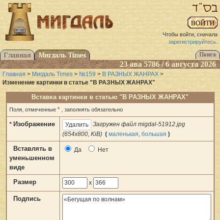
Чтобы войти, сначала
зарегистрируйтесь
.
23 ава 5786 / 6 августа 2026
Главная
>
Мигдаль Times
>
№159
>
В РАЗНЫХ ЖАНРАХ
>
Изменение картинки в статье "В РАЗНЫХ ЖАНРАХ"
Вставка картинки в статью "В РАЗНЫХ ЖАНРАХ"
*
Поля, отмеченные
, заполнять обязательно
Изображение
*
Загружен файл migdal-51912.jpg
(654x800, KiB)
(
маленькая
,
большая
)
Вставлять в
Да
Нет
уменьшенном
виде
Размер
x
Подпись