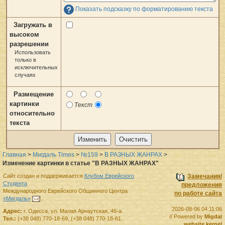
Показать подсказку по форматированию текста
Загружать в
высоком
разрешении
Использовать
только в
исключительных
случаях
Размещение
картинки
Текст
относительно
текста
Главная
>
Мигдаль Times
>
№159
>
В РАЗНЫХ ЖАНРАХ
>
Изменение картинки в статье "В РАЗНЫХ ЖАНРАХ"
Сайт создан и поддерживается
Клубом Еврейского
Замечания/
Студента
предложения
Международного Еврейского Общинного Центра
по работе сайта
«Мигдаль»
.
2026-08-06 04:11:06
Адрес:
г.
Одесса
,
ул. Малая Арнаутская, 46-а.
// Powered by
Migdal
Тел.:
(+38 048) 770-18-69
,
(+38 048) 770-18-61
.
website kernel