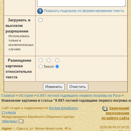
Показать подсказку по форматированию текста
Загружать в
высоком
разрешении
Использовать
только в
исключительных
случаях
Размещение
картинки
Текст
относительно
текста
Главная
>
История
>
К 897-летней годовщине первого погрома на Руси
>
Изменение картинки в статье "К 897-летней годовщине первого погрома н
Сайт создан и поддерживается
Клубом Еврейского
Замечания/
Студента
предложения
Международного Еврейского Общинного Центра
по работе сайта
«Мигдаль»
.
2026-08-09 07:04:32
Адрес:
г.
Одесса
,
ул. Малая Арнаутская, 46-а.