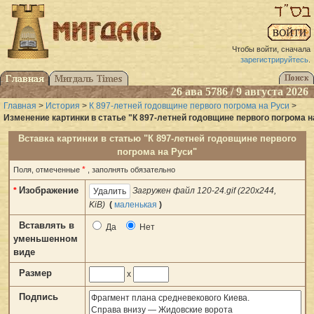
Чтобы войти, сначала
зарегистрируйтесь
.
26 ава 5786 / 9 августа 2026
Главная
>
История
>
К 897-летней годовщине первого погрома на Руси
>
Изменение картинки в статье "К 897-летней годовщине первого погрома н
Вставка картинки в статью "К 897-летней годовщине первого
погрома на Руси"
*
Поля, отмеченные
, заполнять обязательно
Изображение
*
Загружен файл 120-24.gif (220x244,
KiB)
(
маленькая
)
Вставлять в
Да
Нет
уменьшенном
виде
Размер
x
Подпись