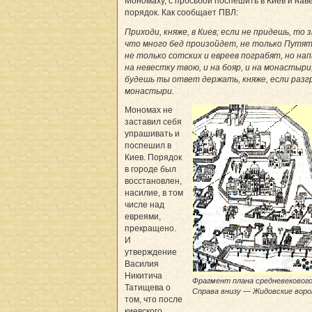
Мономаху, с просьбой поспешить в Киев и нав
порядок. Как сообщает ПВЛ:
Приходи, княже, в Киев; если не придешь, то з
что много бед произойдет, не только Путят
не только сотских и евреев пограбят, но на
на невестку твою, и на бояр, и на монастыри,
будешь ты ответ держать, княже, если разг
монастыри.
Мономах не
заставил себя
упрашивать и
поспешил в
Киев. Порядок
в городе был
восстановлен,
насилие, в том
числе над
евреями,
прекращено.
И
утверждение
Василия
Никитича
Фрагмент плана средневекового
Татищева о
Справа внизу — Жидовские вор
том, что после
киевского