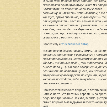
И было, что, проходя мимо городов, где жили 
сказали эти люди друг другу: «Вот мы отпра
долгий путь на поиски нашего языческого
святилища и для мести исмаильтянам, в то 
как тут, прямо среди нас, живут евреи — те,
отцы умертвили и распяли его ни за что. Да
же сначала отомстим им и уничтожим их из 
народов, так чтобы имя Израиля никто бы н
помнил, или пусть примут нашу веру и приз
сына греха и распутства».
Вторит ему и
христианский автор
:
Вскоре почти со всех частей земли, но особе
западных королевств к Иерусалиму с оружием
стали продвигаться неисчислимые толпы ка
королей и знатных людей, так и простого н
обоего пола. […] Они либо совершенно унич
безбожнейшие остатки иудеев, как истинно
внутренних врагов церкви, по городам, через
которые проходили, либо вынуждали их иска
спасения в крещении.
Что касается киевского погрома, в летописи н
намека на то, что местным евреям было пред
подобное требование. Так что, видимо, ритори
смысл погрома был в другом, и крестоносцы ту
чем.