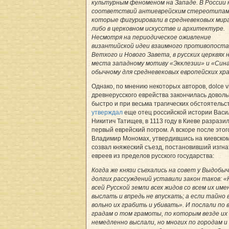
культурным феноменом на Западе. В России 
соответствий антиеврейским стереотипам
которые фигурировали в средневековых мира
либо в церковном искусстве и архитектуре.
Несмотря на периодическое оживление
византийской идеи взаимного противопоста
Ветхого и Нового Завета, в русских церквях 
места западному мотиву «Экклезии» и «Сина
обычному для средневековых европейских хра
Однако, по мнению некоторых авторов, dolce v
древнерусского еврейства закончилась довол
быстро и при весьма трагических обстоятельст
утверждал
еще отец российской истории Васи
Никитич Татищев, в 1113 году в Киеве разрази
первый еврейский погром. А вскоре после этог
Владимир Мономах, утвердившись на киевском
созвал княжеский съезд, постановивший изгна
евреев из пределов русского государства:
Когда же князи съехались на совет у Выдобыч
долгих рассуждений уставили закон таков: «
всей Русской земли всех жидов со всем их им
выслать и впредь не впускать; а если тайно 
вольно их грабить и убивать». И послали по 
градам о том грамоты, по которым везде их
немедленно выслали, но многих по городам и