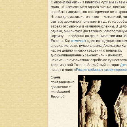
О еврейской жизни в Киевской Руси мы знаем 
мало. За исключением одного письма, никаких
еврейских документов того времени не сохран
Что же до русских источников — летописей, ж
святых, церковной полемики и т.д., то их сооб
евреях отрывочны и немногочисленны. В цело
однако, они рисуют достаточно благополучную
картину — особенно на фоне Византии или З
Европы. Как
отмечает
один из ведущих совре
специалистов по иудео-славике Александр Кул
нас не дошло никаких сведений о погромах,
дискриминационных законах или изгнаниях,
неизменно омрачавших еврейское существова
христианской Европе. Английский историк
Джо
пишет в книге
«Россия собирает своих евреев
Очень
показательно
сравнение с
тогдашней
Европой.