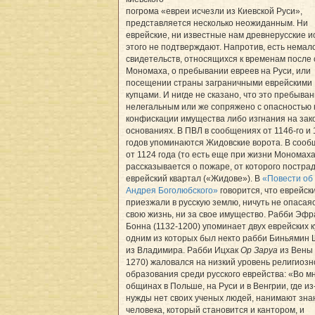
погрома «евреи исчезли из Киевской Руси»,
представляется несколько неожиданным. Ни
еврейские, ни известные нам древнерусские и
этого не подтверждают. Напротив, есть немал
свидетельств, относящихся к временам после
Мономаха, о пребывании евреев на Руси, или
посещении страны заграничными еврейскими
купцами. И нигде не сказано, что это пребыва
нелегальным или же сопряжено с опасностью 
конфискации имущества либо изгнания на зак
основаниях. В ПВЛ в сообщениях от 1146-го и 
годов упоминаются Жидовские ворота. В соо
от 1124 года (то есть еще при жизни Мономаха
рассказывается о пожаре, от которого постра
еврейский квартал («Жидове»). В
«Повести об
Андрея Боголюбского»
говорится, что еврейск
приезжали в русскую землю, ничуть не опасаяс
свою жизнь, ни за свое имущество. Рабби Эфр
Бонна (1132-1200) упоминает двух еврейских к
одним из которых был некто рабби Биньямин
из Владимира. Рабби Ицхак
Ор Заруа
из Вены 
1270) жаловался на низкий уровень религиозн
образования среди русского еврейства: «Bо м
общинах в Польше, на Руси и в Венгрии, где из
нужды нет своих ученых людей, нанимают зн
человека, который становится и кантором, и