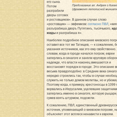
его сына.
Предсказание ап. Андрея о Киеве
Потом
(фрагмент летописной миниат
разграбили
дворы сотских
и ростовщиков». В данном случае слово
«ростовщик» — эвфемизм:
согласно ПВЛ
, «ки
разъграбиша дворъ Путятинъ, тысячького,
ид
жиды
и разграбиша я».
Наиболее подробное описание киевского пог
оставил все тот же Татищев, — к сожалению, б
указания источников, как это ему свойственно.
словам, когда в городе начался погром, евреи
заперлись в синагоге и заняли круговую оборо
надежде, что власти наконец вмешаются и
восстановят порядок в городе. Это описание 
весьма правдоподобно: в Средние века синаго
нередко строились так, чтобы в случае необх
служить не только домом молитвы, но и убежи
Поэтому когда, к примеру, крестоносцы в 1099 
ворвались в Иерусалим, уцелевшие защитник
заперлись именно в синагоге, которую рыцари,
сумев взять штурмом, подожгли.
К сожалению, ПВЛ, единственный древнерусс
источник, упоминающий о киевском погроме, н
объясняет этот всплеск ненависти к евреям.