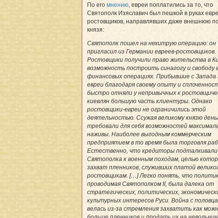
По его
мнению
, евреи поплатились за то, что
Святополк Изяславич был пешкой в руках евр
ростовщиков, направлявших даже внешнюю п
князя:
Святополк пошел на нехитрую операцию: он
пригласил из Германии евреев-ростовщиков.
Ростовщики получили право жительства в Ки
возможность построить синагогу и свободу 
финансовых операциях. Прибывшие с Запада 
евреи благодаря своему опыту и сплоченнос
быстро отняли у непривычных к ростовщич
киевлян большую часть клиентуры. Однако
ростовщики-евреи не ограничились этой
деятельностью. Ссужая великому князю деньг
требовали для себя возможностей максимал
наживы. Наиболее выгодным коммерческим
предприятием в то время была торговля раб
Естественно, что кредиторы подталкивали
Святополка к военным походам, целью кото
захват пленников, служивших платой великог
ростовщикам. […] Легко понять, что политик
проводимая Святополком II, была далека от
стратегических, политических, экономическ
культурных интересов Руси. Война с половц
велась из-за стремления захватить как мож
больше пленников и продать их на невольнич