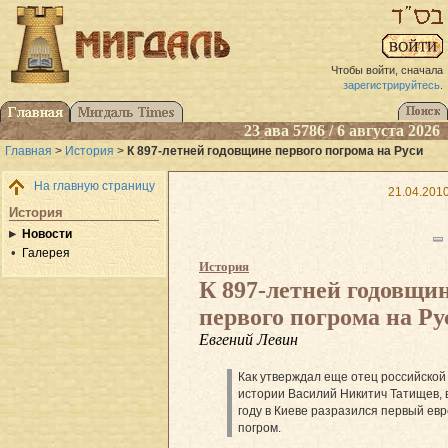
Чтобы войти, сначала
зарегистрируйтесь
.
23 ава 5786 / 6 августа 2026
Главная
>
История
>
К 897-летней годовщине первого погрома на Руси
На главную страницу
21.04.2010
История
Новости
Галерея
История
К 897-летней годовщи
первого погрома на Ру
Евгений Левин
Как утверждал еще отец российской
истории Василий Никитич Татищев, 
году в Киеве разразился первый ев
погром.