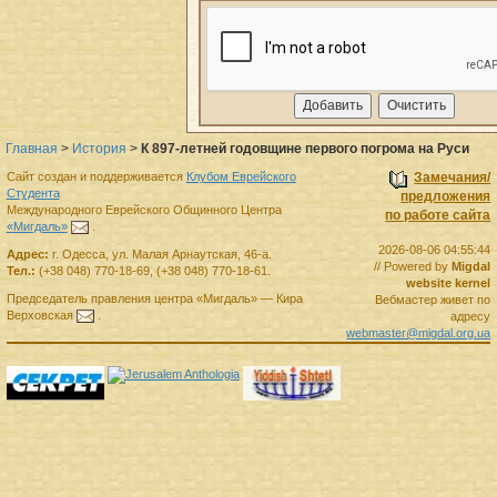
Главная
>
История
>
К 897-летней годовщине первого погрома на Руси
Сайт создан и поддерживается
Клубом Еврейского
Замечания/
Студента
предложения
Международного Еврейского Общинного Центра
по работе сайта
«Мигдаль»
.
2026-08-06 04:55:44
Адрес:
г.
Одесса
,
ул. Малая Арнаутская, 46-а.
// Powered by
Migdal
Тел.:
(+38 048) 770-18-69
,
(+38 048) 770-18-61
.
website kernel
Председатель правления
центра
«Мигдаль»
—
Кира
Вебмастер живет по
Верховская
.
адресу
webmaster@migdal.org.ua