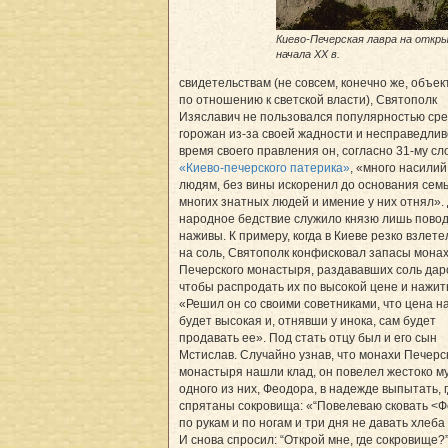
Киево-Печерская лавра на откр
начала ХХ в.
свидетельствам (не совсем, конечно же, объе
по отношению к светской власти), Святополк
Изяславич не пользовался популярностью ср
горожан из-за своей жадности и несправедлив
время своего правления он, согласно 31-му сл
«Киево-печерского патерика»
, «много насили
людям, без вины искоренил до основания сем
многих знатных людей и имение у них отнял».
народное бедствие служило князю лишь пово
наживы. К примеру, когда в Киеве резко взлет
на соль, Святополк конфисковал запасы мона
Печерского монастыря, раздававших соль дар
чтобы распродать их по высокой цене и нажит
«Решил он со своими советниками, что цена н
будет высокая и, отнявши у инока, сам будет
продавать ее». Под стать отцу был и его сын
Мстислав. Случайно узнав, что монахи Печерс
монастыря нашли клад, он повелел жестоко м
одного из них, Феодора, в надежде выпытать, 
спрятаны сокровища: «“Повелеваю сковать <
по рукам и по ногам и три дня не давать хлеба 
И снова спросил: “Открой мне, где сокровище?