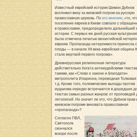
Известный еврейский историк Шимон Дубнов
возложил вину за киевский погром на русскую
православную церковь. По
его мнению
, «то, чт
поселение евреев в Киеве совпало с обращен
в православие, предопределило дальнейший 
истории. С первых же дней русская культурна
была отмечена печатью византийской нетерпи
евреям. Пропаганда нетерпимости принесла 
плоды — в начале XII века еврейская община 
стала жертвой первого погрома».
Древнерусская религиозная литература
действительно богата антииудейскими текста
такими, как «Слово о законе и благодати»
митрополита Илариона, переводная Толковая
т.д. Кроме того, полемические выпады против
иудаизма нередко встречаются в дошедших до
текстах самых разных жанров: от проповедей 
летописей. Но значит ли это, что Дубнов прав 
киевском погроме виновата православная
«пропаганда»?
Согласно ПВЛ,
Святополк
скончался
вскоре после