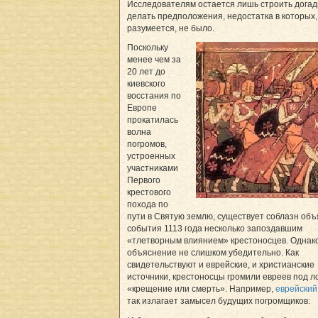
Исследователям остается лишь строить догад
делать предположения, недостатка в которых,
разумеется, не было.
Поскольку
менее чем за
20 лет до
киевского
восстания по
Европе
прокатилась
волна
погромов,
устроенных
участниками
Первого
крестового
похода по
пути в Святую землю, существует соблазн объ
события 1113 года несколько запоздавшим
«тлетворным влиянием» крестоносцев. Однако
объяснение не слишком убедительно. Как
свидетельствуют и еврейские, и христианские
источники, крестоносцы громили евреев под л
«крещение или смерть». Например,
еврейский
так излагает замысел будущих погромщиков: