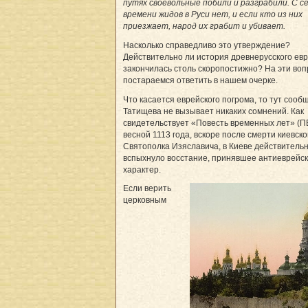
путях своевольные побили и разграбили. С с
времени жидов в Руси нет, и если кто из них
приезжает, народ их грабит и убивает.
Насколько справедливо это утверждение?
Действительно ли история древнерусского ев
закончилась столь скоропостижно? На эти во
постараемся ответить в нашем очерке.
Что касается еврейского погрома, то тут сооб
Татищева не вызывает никаких сомнений. Как
свидетельствует «Повесть временных лет» (П
весной 1113 года, вскоре после смерти киевско
Святополка Изяславича, в Киеве действитель
вспыхнуло восстание, принявшее антиеврейс
характер.
Если верить
церковным