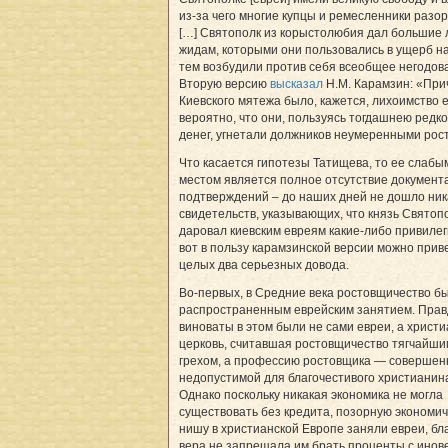
из-за чего многие купцы и ремесленники разор
[…] Святополк из корыстолюбия дал большие 
жидам, которыми они пользовались в ущерб н
тем возбудили против себя всеобщее негодов
Вторую версию
высказал
Н.М. Карамзин: «Пр
Киевского мятежа было, кажется, лихоимство 
вероятно, что они, пользуясь тогдашнею редк
денег, угнетали должников неумеренными рос
Что касается гипотезы Татищева, то ее слабы
местом является полное отсутствие документ
подтверждений – до наших дней не дошло ник
свидетельств, указывающих, что князь Святоп
даровал киевским евреям какие-либо привилег
вот в пользу карамзинской версии можно прив
целых два серьезных довода.
Во-первых, в Средние века ростовщичество б
распространенным еврейским занятием. Прав
виноваты в этом были не сами евреи, а христ
церковь, считавшая ростовщичество тягчайши
грехом, а профессию ростовщика — совершен
недопустимой для благочестивого христианин
Однако поскольку никакая экономика не могла
существовать без кредита, позорную экономи
нишу в христианской Европе заняли евреи, бла
вера не запрещала им брать проценты с инов