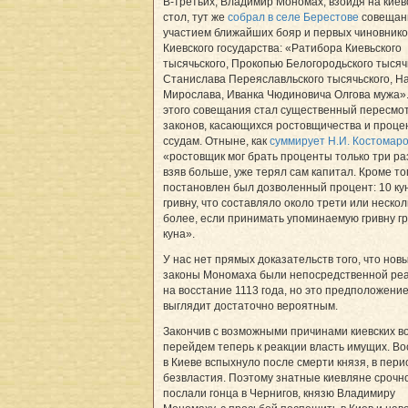
В-третьих, Владимир Мономах, взойдя на киев
стол, тут же
собрал в селе Берестове
совещан
участием ближайших бояр и первых чиновнико
Киевского государства: «Ратибора Киевьского
тысячьского, Прокопью Белогородьского тысяч
Станислава Переяславльского тысячьского, Н
Мирослава, Иванка Чюдиновича Олгова мужа»
этого совещания стал существенный пересмо
законов, касающихся ростовщичества и проце
ссудам. Отныне, как
суммирует Н.И. Костомар
«ростовщик мог брать проценты только три раз
взяв больше, уже терял сам капитал. Кроме то
постановлен был дозволенный процент: 10 ку
гривну, что составляло около трети или нескол
более, если принимать упоминаемую гривну г
куна».
У нас нет прямых доказательств того, что нов
законы Мономаха были непосредственной ре
на восстание 1113 года, но это предположени
выглядит достаточно вероятным.
Закончив с возможными причинами киевских в
перейдем теперь к реакции власть имущих. В
в Киеве вспыхнуло после смерти князя, в пери
безвластия. Поэтому знатные киевляне срочн
послали гонца в Чернигов, князю Владимиру