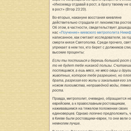
«Иноземцу отдавай в рост, а брату твоему не 
в рост» (Втор 23:20).
Во-вторых, накануне восстания киевляне
действительно страдали от лихоимства росто
Об этом, в частности, свидетельствует дошед
нас
«Поучение» киевского митрополита Ники
написанное, как считают исследователи, за го
смерти князя Святополка. Среди прочего, свя
упрекает в нем тех, кто берет с должников сл
высокие проценты:
Если ты постишься и берешь большой рост 
то не будет тебе никакой пользы. Считаешь
постящимся, а ешь мясо, не мясо овцы и друг
животных, которое тебе разрешено, но пло
брата, разрезая его жилы и закалывая его з
ножом лихоимства, неправедной мзды, тяжко
роста.
Правда, митрополит, очевидно, обращается не
еврейским, а к православным ростовщикам,
наживавшимся на тяжелом положении своих
единоверцев. Однако логично предположить, ч
в Киеве были ростовщики-евреи, то они вели 
немногим лучше.