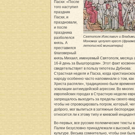
Пасхи: «После
того наступил
праздник
Пасхи, и
праздновали,
и после
праздника
Святополк Изяславич и Владим
разболелся
Мономах целуют крест (фрагм
князь. А
летописной миниатюры)
преставился
благоверный
князь Михаил, именуемый Святополк, месяца 
16-й день за Вышгородом». Этот факт косвенн
свидетельствует в пользу гипотезы Дубнова:
Страстная неделя и Пасха, когда христианско
народу особенно часто напоминали о том, как
Христа распяли», традиционно были времене
эскалации антииудейской агрессии. Во многих
европейских городах в Страстную неделю евр
запрещалось выходить за пределы своего кв
чтобы не спровоцировать погром, который, чег
доброго, мог вылиться в затяжные беспорядки
относится ли к этому типу и киевский инциден
Во-первых, все русские полемические тексты 
Палеи безусловно принадлежали к высокой, к
культуре. Весьма сомнительно, чтобы они был