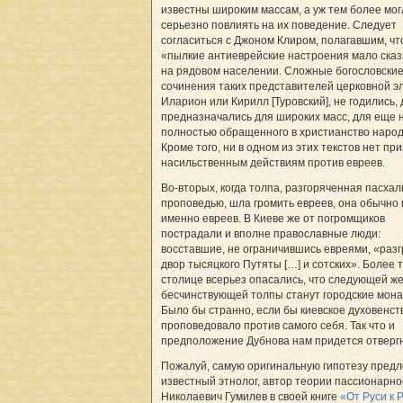
известны широким массам, а уж тем более мог
серьезно повлиять на их поведение. Следует
согласиться с Джоном Клиром, полагавшим, чт
«пылкие антиеврейские настроения мало ска
на рядовом населении. Сложные богословски
сочинения таких представителей церковной эл
Иларион или Кирилл [Туровский], не годились, 
предназначались для широких масс, для еще 
полностью обращенного в христианство народ
Кроме того, ни в одном из этих текстов нет пр
насильственным действиям против евреев.
Во-вторых, когда толпа, разгоряченная пасха
проповедью, шла громить евреев, она обычно
именно евреев. В Киеве же от погромщиков
пострадали и вполне православные люди:
восставшие, не ограничившись евреями, «раз
двор тысяцкого Путяты […] и сотских». Более т
столице всерьез опасались, что следующей ж
бесчинствующей толпы станут городские мона
Было бы странно, если бы киевское духовенст
проповедовало против самого себя. Так что и
предположение Дубнова нам придется отвергн
Пожалуй, самую оригинальную гипотезу пред
известный этнолог, автор теории пассионарно
Николаевич Гумилев в своей книге
«От Руси к 