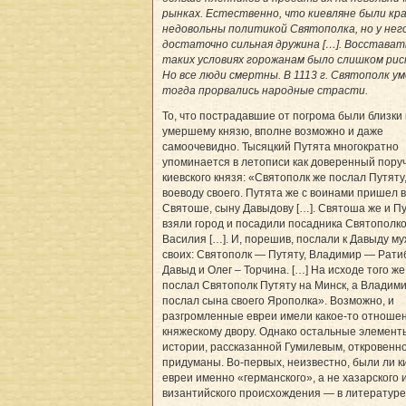
рынках. Естественно, что киевляне были кр
недовольны политикой Святополка, но у нег
достаточно сильная дружина […]. Восстават
таких условиях горожанам было слишком рис
Но все люди смертны. В 1113 г. Святополк ум
тогда прорвались народные страсти.
То, что пострадавшие от погрома были близки 
умершему князю, вполне возможно и даже
самоочевидно. Тысяцкий Путята многократно
упоминается в летописи как доверенный пору
киевского князя: «Святополк же послал Путяту
воеводу своего. Путята же с воинами пришел в
Святоше, сыну Давыдову […]. Святоша же и П
взяли город и посадили посадника Святополк
Василия […]. И, порешив, послали к Давыду м
своих: Святополк — Путяту, Владимир — Рати
Давыд и Олег – Торчина. […] На исходе того же
послал Святополк Путяту на Минск, а Владим
послал сына своего Ярополка». Возможно, и
разгромленные евреи имели какое-то отношен
княжескому двору. Однако остальные элемент
истории, рассказанной Гумилевым, откровенн
придуманы. Во-первых, неизвестно, были ли к
евреи именно «германского», а не хазарского 
византийского происхождения — в литературе