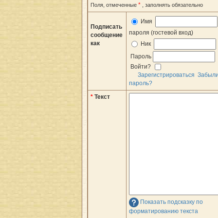
*
Поля, отмеченные
, заполнять обязательно
Имя
Подписать
пароля (гостевой вход)
сообщение
как
Ник
Пароль
Войти?
Зарегистрироваться
Забыл
пароль?
*
Текст
Показать подсказку по
форматированию текста