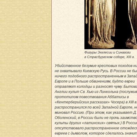
Фигуры Экклесии и Синагоги
в Страсбургском соборе, XIII в.
Убийственное безумие крестовых походов н
не охватывало Киевскую Русь. В России не б
ничего подобного распространенным в Запа
Европе и в Польше обвинениям, будто евреи
отравляют колодцы и разносят чуму. Бытов
Англии культ Св. Хью из Линкольна (послужи
прототипом повествования Аббатисы в
«Кентерберийских рассказах» Чосера) в XIII в
распространился по всей Западной Европе, н
миновал Россию. (При этом, как указывает Д.
Оболенский, в России были не прочь заимств
культы других «латинских» святых.) В Росси
отсутствовало распространенное отождес
евреев с дьяволом, которое сделалось знач