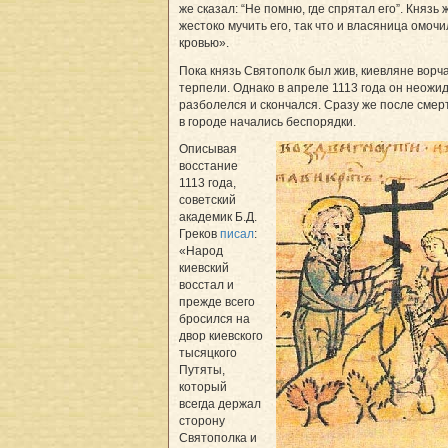
же сказал: “Не помню, где спрятал его”. Князь 
жестоко мучить его, так что и власяница омоч
кровью».
Пока князь Святополк был жив, киевляне ворча
терпели. Однако в апреле 1113 года он неожи
разболелся и скончался. Сразу же после смер
в городе начались беспорядки.
Описывая
восстание
1113 года,
советский
академик Б.Д.
Греков
писал
:
«Народ
киевский
восстал и
прежде всего
бросился на
двор киевского
тысяцкого
Путяты,
который
всегда держал
сторону
Святополка и