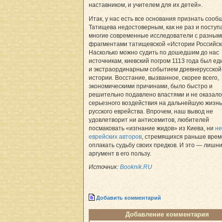
наставником, и учителем для их детей».
Итак, у нас есть все основания признать соо
Татищева недостоверным, как не раз и поступ
многие современные исследователи с разным
фрагментами татищевской «Истории Российск
Насколько можно судить по дошедшим до нас
источникам, киевский погром 1113 года был е
и экстраординарным событием древнерусской
истории. Восстание, вызванное, скорее всего,
экономическими причинами, было быстро и
решительно подавлено властями и не оказало
серьезного воздействия на дальнейшую жизнь
русского еврейства. Впрочем, наш вывод не
удовлетворит ни антисемитов, любителей
посмаковать «изгнание жидов» из Киева, ни
не
еврейских авторов
, стремящихся раньше вре
оплакать судьбу своих предков. И это — лишн
аргумент в его пользу.
Источник:
Booknik.RU
Добавить комментарий
Добавление комментария