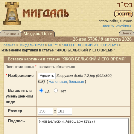
Чтобы войти, сначала
зарегистрируйтесь
.
26 ава 5786 / 9 августа 2026
Главная
>
Мигдаль Times
>
№175
>
ЯКОВ БЕЛЬСКИЙ И ЕГО ВРЕМЯ
>
Изменение картинки в статье "ЯКОВ БЕЛЬСКИЙ И ЕГО ВРЕМЯ"
Вставка картинки в статью "ЯКОВ БЕЛЬСКИЙ И ЕГО ВРЕМЯ"
*
Поля, отмеченные
, заполнять обязательно
Изображение
*
Загружен файл 7.2.jpg (662x800,
KiB)
(
маленькая
,
большая
)
Вставлять в
Да
Нет
уменьшенном
виде
Размер
x
Подпись