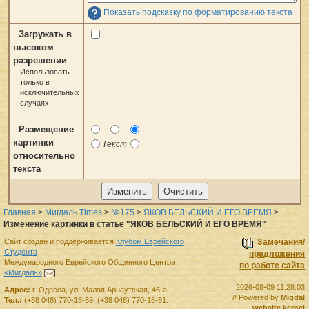
Показать подсказку по форматированию текста
Загружать в
высоком
разрешении
Использовать
только в
исключительных
случаях
Размещение
картинки
Текст
относительно
текста
Главная
>
Мигдаль Times
>
№175
>
ЯКОВ БЕЛЬСКИЙ И ЕГО ВРЕМЯ
>
Изменение картинки в статье "ЯКОВ БЕЛЬСКИЙ И ЕГО ВРЕМЯ"
Сайт создан и поддерживается
Клубом Еврейского
Замечания/
Студента
предложения
Международного Еврейского Общинного Центра
по работе сайта
«Мигдаль»
.
2026-08-09 11:28:03
Адрес:
г.
Одесса
,
ул. Малая Арнаутская, 46-а.
// Powered by
Migdal
Тел.:
(+38 048) 770-18-69
,
(+38 048) 770-18-61
.
website kernel