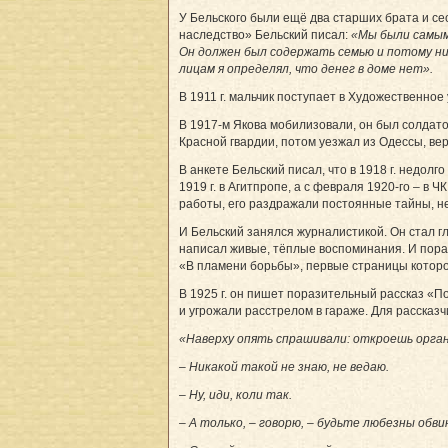
У Бельского были ещё два старших брата и сес
наследство» Бельский писал:
«Мы были самыми
Он должен был содержать семью и потому ни
лицам я определял, что денег в доме нет».
В 1911 г. мальчик поступает в Художественно
В 1917-м Якова мобилизовали, он был солдато
Красной гвардии, потом уезжал из Одессы, вер
В анкете Бельский писал, что в 1918 г. недолг
1919 г. в Агитпропе, а с февраля 1920‑го – в
работы, его раздражали постоянные тайны, не
И Бельский занялся журналистикой. Он стал г
написал живые, тёплые воспоминания. И пора
«В пламени борьбы», первые страницы которо
В 1925 г. он пишет поразительный рассказ «П
и угрожали расстрелом в гараже. Для рассказч
«Наверху опять спрашивали: откроешь орга
– Никакой такой не знаю, не ведаю.
– Ну, иди, коли так.
– А только, – говорю, – будьте любезны обв