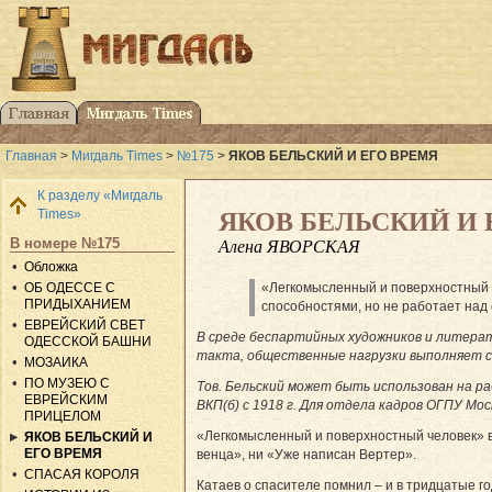
Главная
>
Мигдаль Times
>
№175
>
ЯКОВ БЕЛЬСКИЙ И ЕГО ВРЕМЯ
К разделу «Мигдаль
Times»
ЯКОВ БЕЛЬСКИЙ И 
В номере №175
Алена ЯВОРСКАЯ
Обложка
ОБ ОДЕССЕ С
«Легкомысленный и поверхностный 
ПРИДЫХАНИЕМ
способностями, но не работает над 
ЕВРЕЙСКИЙ СВЕТ
В среде беспартийных художников и литерат
ОДЕССКОЙ БАШНИ
такта, общественные нагрузки выполняет с
МОЗАИКА
ПО МУЗЕЮ С
Тов. Бельский может быть использован на р
ЕВРЕЙСКИМ
ВКП(б) с 1918 г. Для отдела кадров ОГПУ Мос
ПРИЦЕЛОМ
«Легкомысленный и поверхностный человек» в 
ЯКОВ БЕЛЬСКИЙ И
ЕГО ВРЕМЯ
венца», ни «Уже написан Вертер».
СПАСАЯ КОРОЛЯ
Катаев о спасителе помнил – и в тридцатые го