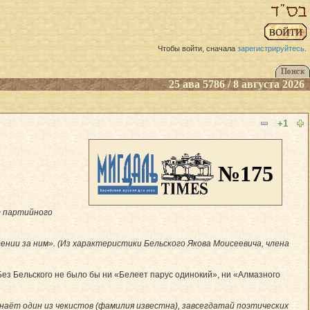
Чтобы войти, сначала
зарегистрируйтесь
.
25 ава 5786 / 8 августа 2026
+1
№175
т партийного
нии за ним». (Из характеристики Бельского Якова Моисеевича, члена
Без Бельского не было бы ни «Белеет парус одинокий», ни «Алмазного
знаёт один из чекистов (фамилия известна), завсегдатай поэтических