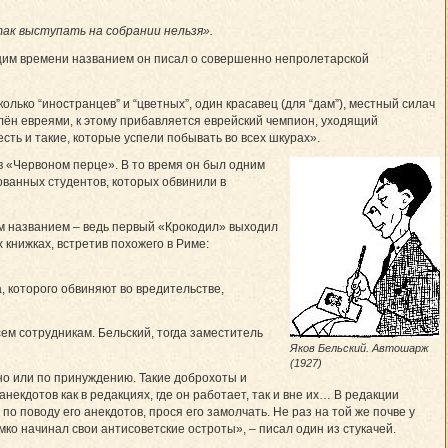
 так выступать на собрании нельзя».
ющим времени названием он писал о совершенно непролетарской
лько “иностранцев” и “цветных”, один красавец (для “дам”), местный силач
селён евреями, к этому прибавляется еврейский чемпион, уходящий
сть и такие, которые успели побывать во всех шкурах».
в «Червоном перце». В то время он был одним
ованных студентов, которых обвинили в
ским названием – ведь первый «Крокодил» выходил
 книжках, встретив похожего в Риме:
 которого обвиняют во вредительстве,
ем сотрудникам. Бельский, тогда заместитель
Яков Бельский. Автошарж
(1927)
ьно или по принуждению. Такие доброхоты и
некдотов как в редакциях, где он работает, так и вне их… В редакции
о поводу его анекдотов, прося его замолчать. Не раз на той же почве у
ко начинал свои антисоветские остроты», – писал один из стукачей.