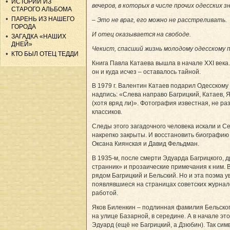
ИСТОРИИ ИЗ
вечеров, в которых в числе прочих одесски
СТАРОГО АЛЬБОМА
ПАРЕНЬ ИЗ НАШЕГО
– Это не враг, его можно не расстреливать.
ГОРОДА
И отец оказывается на свободе.
ЗАГАДКА «НАШИХ
ДНЕЙ»
Чекист, спасший жизнь молодому одесскому п
КТО БЫЛ ОТЕЦ ТЕДДИ
Книга Павла Катаева вышла в начале ХХІ века.
он и куда исчез – оставалось тайной.
В 1979 г. Валентин Катаев подарил Одесскому
надпись: «Слева направо Багрицкий, Катаев, Яш
(хотя вряд ли)». Фотография известная, не ра
классиков.
Следы этого загадочного человека искали и С
накрепко закрыты. И восстановить биографию х
Оксана Киянская и Давид Фельдман.
В 1935-м, после смерти Эдуарда Багрицкого, 
странник» и прозаические примечания к ним. 
рядом Багрицкий и Бельский. Но и эта поэма у
появлявшиеся на страницах советских журнало
работой.
Яков Биленкин – подлинная фамилия Бельского 
на улице Базарной, в середине. А в начале эт
Эдуард (ещё не Багрицкий, а Дзюбин). Так сим