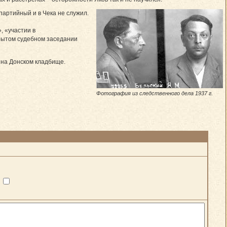
партийный и в Чека не служил.
, «участии в
крытом судебном заседании
е на Донском кладбище.
Фотография из следственного дела 1937 г.
?