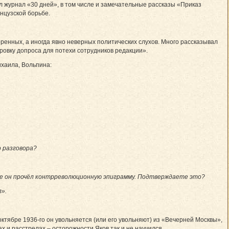
ал журнал «30 дней», в том числе и замечательные рассказы «Приказ
нцузской борьбе.
ренных, а иногда явно неверных политических слухов. Много рассказывал
овку допроса для потехи сотрудников редакции».
ихаила, Вольпина:
о разговора?
тире он прочёл контрреволюционную эпиграмму. Подтверждаете это?
».
октябре 1936-го он увольняется (или его увольняют) из «Вечерней Москвы»,
х и расстрелах – осторожности Яков так и не научился.