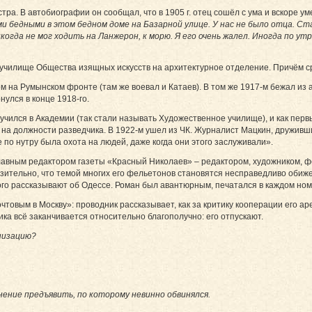
тра. В автобиографии он сообщал, что в 1905 г. отец сошёл с ума и вскоре 
 бедными в этом бедном доме на Базарной улице. У нас не было отца. Ст
когда не мог ходить на Ланжерон, к морю. Я его очень жалел. Иногда по 
е училище Общества изящных искусств на архитектурное отделение. Причём ср
м на Румынском фронте (там же воевал и Катаев). В том же 1917-м бежал из
нулся в конце 1918-го.
о учился в Академии (так стали называть Ху­до­жественное училище), и как пе
 ЧК на должности разведчика. В 1922‑м ушел из ЧК. Журналист Мацкин, друживш
 по нутру была охота на людей, даже когда они этого заслуживали».
лавным редактором газеты «Красный Ни­ко­лаев» – редактором, художником, ф
зительно, что темой многих его фельетонов становятся несправедливо обиже
го рассказывают об Одессе. Роман был авантюрным, печатался в каждом номе
очтовым в Москву»: проводник рассказывает, как за критику кооперации его 
ика всё заканчивается относительно благополучно: его отпускают.
низацию?
инение предъявить, по которому невинно обвинялся.