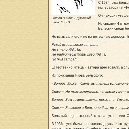
С 1934 года Бельс
императора» и «Ре
Он находит утеше
Остап Вишня. Дружеский
шарж (1927)
Из справки 4 отде
Бельский среди б
Но вызывали его и не на потешные допросы. 
Рукой всесильного сатрапа
Не стало РАППа.
Не радуйтесь! Хоть умер РАПП,
Но жив сатрап.
Естественно, чтеца и автора арестовали, а с
Из показаний Якова Бельского:
«Вопрос: Может быть, вы теперь вспомните 
Ответ: Не могу вспомнить, на стихи у меня 
Вопрос: Вам зачитываются показания Глушко
Ответ: Разговор о Вольпине был, но эпигра
Бельский, единственный, отвечал уклончиво. 
В 1936 г. уже были арестованы друзья и сотру
замыкается, перестаёт общаться с друзьями. Н