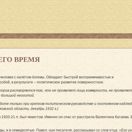
ЕГО ВРЕМЯ
человек с налётом богемы. Обладает быстрой восприимчивостью и
собой, в результате – политическое развитие поверхностное.
оров растворяется так, что не проявляет лица коммуниста, не проявляе
 большой неохотой.
аботе только при крепком политическом руководстве и постоянном наблюде
ковской области, декабрь 1932 г.)
1920-21 гг. был чекистом. Именно он спас от расстрела Валентина Катаева. 
ды, и в семидесятые. Павел, сын писателя, рассказывал со слов отца:
«Его у