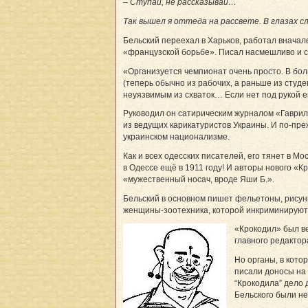
– Ступай, не рассказывай…
Так вышел я оттеда на рассвете. В глазах сл
Бельский переехал в Харьков, работал внача
«французской борьбе». Писал насмешливо и 
«Организуется чемпионат очень просто. В боль
(теперь обычно из рабочих, а раньше из студе
неуязвимым из схваток… Если нет под рукой ев
Руководил он сатирическим журналом «Гаврило
из ведущих карикатуристов Украины. И по-пре
украинском национализме.
Как и всех одесских писателей, его тянет в М
в Одессе ещё в 1911 году! И авторы нового «К
«мужественный носач, вроде Яши Б.».
Бельский в основном пишет фельетоны, рисунк
женщины-зоотехника, которой инкриминируют
«Крокодил» был ве
главного редактора
Но органы, в кото
писали доносы на 
“Крокодила” дело 
Бельского были не