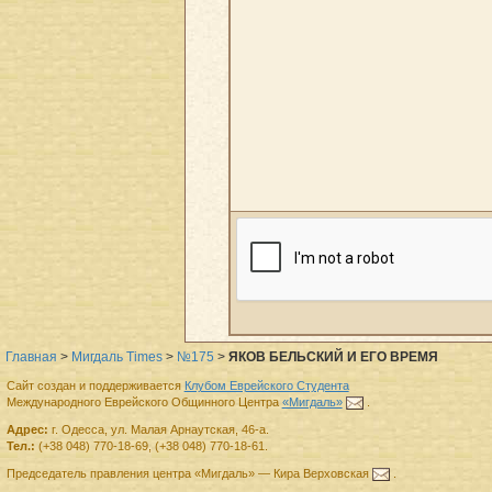
Главная
>
Мигдаль Times
>
№175
>
ЯКОВ БЕЛЬСКИЙ И ЕГО ВРЕМЯ
Сайт создан и поддерживается
Клубом Еврейского Студента
Международного Еврейского Общинного Центра
«Мигдаль»
.
Адрес:
г.
Одесса
,
ул. Малая Арнаутская, 46-а.
Тел.:
(+38 048) 770-18-69
,
(+38 048) 770-18-61
.
Председатель правления
центра
«Мигдаль»
—
Кира Верховская
.