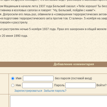
ем Мацкиным в начале лета 1937 года Бельский сказал: «Тебе хорошо! Ты бес
тивника в козловых сапогах и говорят: “Ну, Бельский, пойдём с нами”».
. Допросили его лишь раз, обвинили в «совершении террористических актов»
в подготовке террористического акта против тов. Сталина». 5 ноября на за
говорён к расстрелу.
был расстрелян ночью 5 ноября 1937 года. Прах его захоронен в общей могил
 20 июня 1990 года.
Добавление комментария
Имя
без пароля (гостевой вход)
Ник
Пароль
Войти
Зарегистрироваться
Забыли пароль?