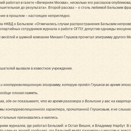
кий работал в газете «Вечерняя Москва», несколько его рассказов опубликов
шительная до результата». Второй рассказ – о столь любимой Бельским фра
ние в прошлом – настоящее неприглядно.
ла НКВД о Бельском: «Отмечались случаи распространения Бельским непрове
еспартийных сотрудников журнала о работе ОГПУ, допустив однажды инсценир
В весёлой и шумной компании Михаил Глушков прочитал эпиграмму другого М
лушателей вызвали в известное учреждение.
и контрреволюционную эпиграмму, которую прочёл Глушков во время этог
вообще плохая память.
ва, где он показывает, что во время разговора о Вольпине у вас на квар
ммы контрреволюционного характера, прочитанной Глушковым, я не слышал
Остальные признавались и каялись.
дники журналов, где работал Бельский: и Остап Вишня, и Владимир Нарбут. В 
о один из друзей сообщает, что Бельский ведёт разговоры о массовых ареста