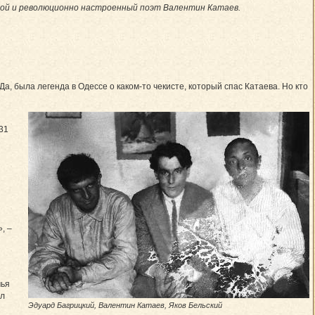
одой и революционно настроенный поэт Валентин Катаев.
а, была легенда в Одессе о каком-то чекисте, который спас Катаева. Но кто
 31
, –
мья
ил
Эдуард Багрицкий, Валентин Катаев, Яков Бельский