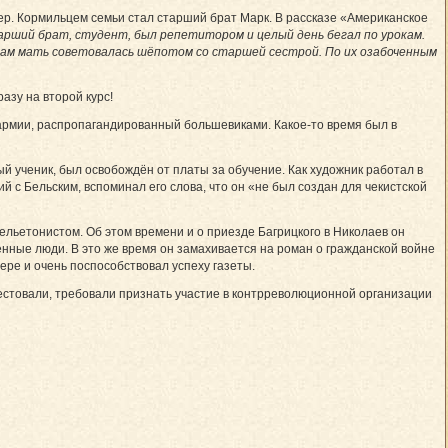
умер. Кормильцем семьи стал старший брат Марк. В рассказе «Американское
арший брат, студент, был репетитором и целый день бегал по урокам.
утрам мать советовалась шёпотом со старшей сестрой. По их озабоченным
азу на второй курс!
 армии, распропагандированный большевиками. Какое-то время был в
рвый ученик, был освобождён от платы за обучение. Как художник работал в
ий с Бельским, вспоминал его слова, что он «не был создан для чекистской
ельетонистом. Об этом времени и о приезде Багрицкого в Николаев он
нные люди. В это же время он замахивается на роман о гражданской войне
ре и очень поспособствовал успеху газеты.
арестовали, требовали признать участие в контрреволюционной организации