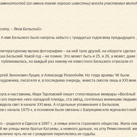
х знаменитостей (их имена также хорошо известны) всегда участвовал мол
оэту, – Яков Бельский».
 А имя Бельского было напрочь забыто с тридцатых годов века предыдущего. Д
 литературному музею фотографию – на ней трое друзей, на обороте сделал
а Бельский. Какой год – не помню. Это может быть и 25, и 26, а может, даже
з публиковалась, но каждый раз никому не известного Бельского отрезали от
ергей Зенонович Лущик, и Александр Розен­бойм. Но тогда архивы ЧК были
удожника, писателя и, в последнюю очередь, чекиста смогли лишь в ХХІ веке
друга и наставника, Марк Тарловский пишет стихотворные мемуары «Весёлый
В его перечне «юго-западной плеяды, ста звёзд, сочтённых книжными людьми»
видела свет в начале ХХІ века. А отдельные упоминания о Бельском,
в с начала 1970-х, в основном были связаны с Багрицким или журналистской
– родился в Одессе в 1897 г., в семье агента страхового общества. Жила се
ой же улицы жили братья Катаевы, а немного дальше, на углу Ремесленной, ж
волично чуть ли не с рождения переплелись их судьбы.