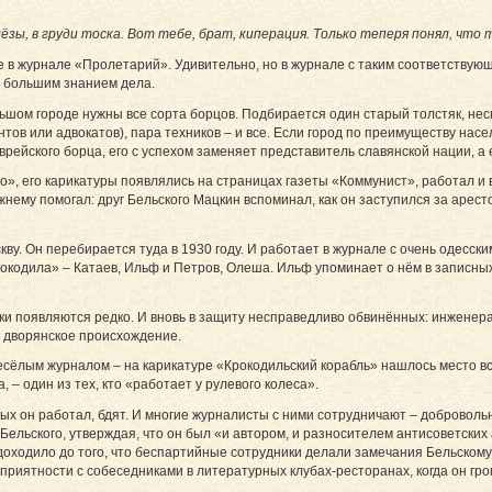
ёзы, в груди тоска. Вот тебе, брат, киперация. Только теперя понял, что
ле в журнале «Пролетарий». Удивительно, но в журнале с таким соответству
с большим знанием дела.
шом городе нужны все сорта борцов. Подбирается один старый толстяк, неско
нтов или адвокатов), пара техников – и все. Если город по преимуществу на
рейского борца, его с успехом заменяет представитель славянской нации, а е
», его карикатуры появлялись на страницах газеты «Коммунист», работал и 
жнему помогал: друг Бельского Мацкин вспоминал, как он заступился за арест
оскву. Он перебирается туда в 1930 году. И работает в журнале с очень одес
рокодила» – Ка­таев, Ильф и Петров, Олеша. Ильф упоминает о нём в записных
и появляются редко. И вновь в защиту несправедливо обвинённых: инженера,
 дворянское происхождение.
сёлым журналом – на карикатуре «Крокодильский корабль» нашлось место вс
, – один из тех, кто «работает у рулевого колеса».
рых он работал, бдят. И многие журналисты с ними сотрудничают – добровол
Бельского, утверждая, что он был «и автором, и разносителем антисоветских а
доходило до того, что беспартийные сотрудники делали замечания Бельскому п
приятности с собеседниками в литературных клубах-ресторанах, когда он гром