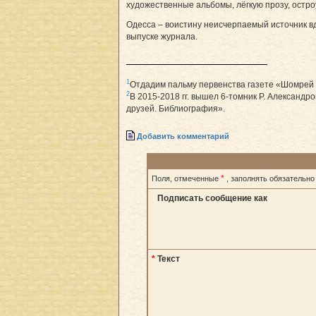
художественные альбомы, лёгкую прозу, остр
Одесса – воистину неисчерпаемый источник вдо
выпуске журнала.
1
Отдадим пальму первенства газете «Шомрей Ш
2
В 2015-2018 гг. вышел 6-томник Р. Александр
друзей. Библиография».
Добавить комментарий
*
Поля, отмеченные
, заполнять обязательно
Подписать сообщение как
*
Текст