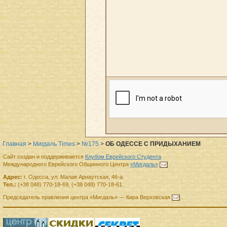
Главная
>
Мигдаль Times
>
№175
>
ОБ ОДЕССЕ С ПРИДЫХАНИЕМ
Сайт создан и поддерживается
Клубом Еврейского Студента
Международного Еврейского Общинного Центра
«Мигдаль»
.
Адрес:
г.
Одесса
,
ул. Малая Арнаутская, 46-а.
Тел.:
(+38 048) 770-18-69
,
(+38 048) 770-18-61
.
Председатель правления
центра
«Мигдаль»
—
Кира Верховская
.