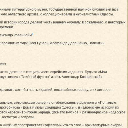
никами Литературного музея, Государственной научной библиотеки (всё
ского областного архива, с коллекционерами и журналистами Одессы.
й истории города делают честь нашему журналу. К сожалению, о некоторых
времени.
2
лександр Розенбойм
.
проклятых года: Олег Губарь, Александр Дорошенко, Валентин
иях.
атся даже не в специфически еврейских изданиях. Будь то «Мои
двухтомник «”Зелёный фургон” и весь Александр Козачинский»,
ставить хотя бы часть изданий, посвящённых городу, и их авторов –
нальную, включающую ранее не опубликованные документы «Почтовую
ерстобитова «Дома и люди уходящей Одессы», и «Еврейские истории из
ок хереса» Григория Бараца. (Всё это вкусное и разнообразное «одесское
. Несмотря и вопреки.
на книжных пространствах «одессики» что-то своё – архитектурные очерки,