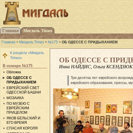
Главная
>
Мигдаль Times
>
№175
>
ОБ ОДЕССЕ С ПРИДЫХАНИЕМ
К разделу «Мигдаль
Times»
ОБ ОДЕССЕ С ПРИ
В номере №175
Инна НАЙДИС, Ольга КСЕНДЗЮК
Обложка
ОБ ОДЕССЕ С
Три десятка лет еврейского возрож
ПРИДЫХАНИЕМ
еврейского образования, прессы, м
ЕВРЕЙСКИЙ СВЕТ
ОДЕССКОЙ БАШНИ
МОЗАИКА
ПО МУЗЕЮ С
ЕВРЕЙСКИМ
ПРИЦЕЛОМ
ЯКОВ БЕЛЬСКИЙ И
ЕГО ВРЕМЯ
СПАСАЯ КОРОЛЯ