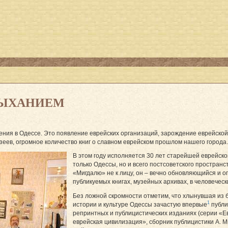
ДЫХАНИЕМ
дения в Одессе. Это появление еврейских организаций, зарождение еврейско
узеев, огромное количество книг о славном еврейском прошлом нашего город
В этом году исполняется 30 лет старейшей еврейско
только Одессы, но и всего постсоветского простра
«Мигдалю» не к лицу, он – вечно обновляющийся и 
публикуемых книгах, музейных архивах, в человечес
Без ложной скромности отметим, что хлынувшая из 
1
истории и культуре Одессы зачастую впервые
публи
репринтных и публицистических изданиях (серии «Е
еврейская цивилизация», сборник публицистики А. М