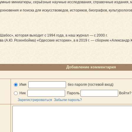
оумные миниатюры, серьёзные научные исследования, справочные издания, 
хновения и поиска для искусствоведов, историков, биографов, культурологов
абос», которая выходит с 1994 года, а наш журнал — с 2000 г.
ова (А.Ю. Розенбойма) «Одесские истории», а в 2019 г. — сборник «Александ
Добавление комментария
Имя
без пароля (гостевой вход)
Ник
Пароль
Войти
Зарегистрироваться
Забыли пароль?