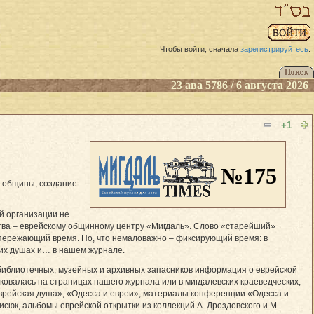
Чтобы войти, сначала
зарегистрируйтесь
.
23 ава 5786 / 6 августа 2026
+1
№175
й общины, создание
а…
й организации не
нства – еврейскому общинному центру «Мигдаль». Слово «старейший»
опережающий время. Но, что немаловажно – фиксирующий время: в
ких душах и… в нашем журнале.
библиотечных, музейных и архивных запасников информация о еврейской
ковалась на страницах нашего журнала или в мигдалевских краеведческих,
врейская душа», «Одесса и евреи», материалы конференции «Одесса и
исюк, альбомы еврейской открытки из коллекций А. Дроздовского и М.