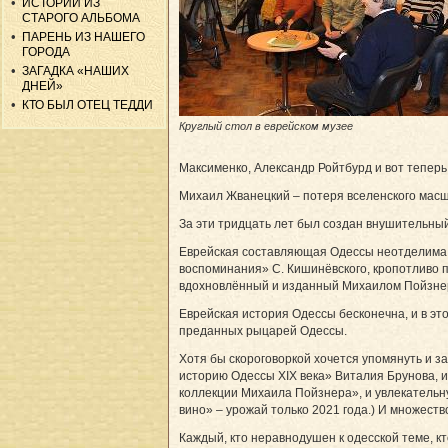
ИСТОРИИ ИЗ
СТАРОГО АЛЬБОМА
ПАРЕНЬ ИЗ НАШЕГО
ГОРОДА
ЗАГАДКА «НАШИХ
ДНЕЙ»
КТО БЫЛ ОТЕЦ ТЕДДИ
Круглый стол в еврейском музее
Максименко, Александр Ройтбурд и вот теперь
Михаил Жванецкий – потеря вселенского масш
За эти тридцать лет был создан внушительный
Еврейская составляющая Одессы неотделима о
воспоминания» С. Кишинёвского, кропотливо п
вдохновлённый и изданный Михаилом Пойзнеро
Еврейская история Одессы бесконечна, и в эт
преданных рыцарей Одессы.
Хотя бы скороговоркой хочется упомянуть и
историю Одессы XIX века» Виталия Брунова, 
коллекции Михаила Пойзнера», и увлекательн
вино» – урожай только 2021 года.) И множеств
Каждый, кто неравнодушен к одесской теме, к