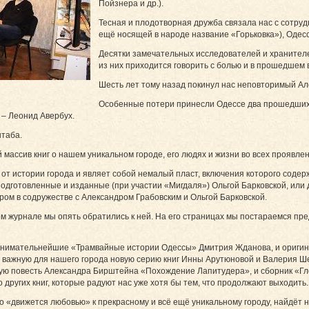
Пойзнера и др.).
Тесная и плодотворная дружба связала нас с сотруд
ещё носящей в народе название «Горьковка»), Одес­
Десятки замечательных исследователей и хранителе
из них приходится говорить с болью и в прошедшем 
Шесть лет тому назад покинул нас неповторимый А
Особенные потери принесли Одессе два прошедших 
 – Леонид Авербух.
таба.
 массив книг о нашем уникальном городе, его людях и жизни во всех проявлен
т истории города и являет собой немалый пласт, включения которого содерж
одготовленные и изданные (при участии «Мигдаля») Ольгой Барковской, или 
м в содружестве с Александром Грабовским и Ольгой Барковской.
ом журнале мы опять обратились к ней. На его страницах мы постараемся пред
 занимательнейшие «Трамвайные истории Одессы» Дмитрия Жданова, и ориги
и важную для нашего города новую серию книг Инны Арутюновой и Валерия Ш
ую повесть Александра Бирштейна «Похождение Лапитудера», и сборник «Глот
о других книг, которые радуют нас уже хотя бы тем, что продолжают выходить
то «движется любовью» к прекрасному и всё ещё уникальному городу, найдёт 