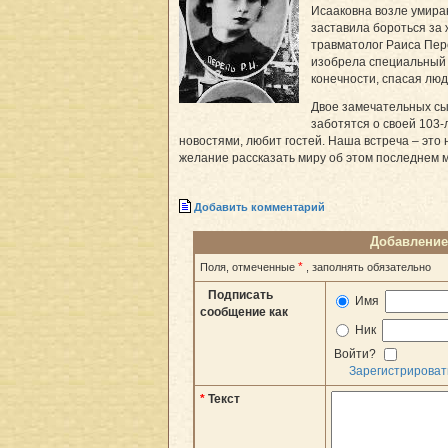
Исааковна возле умира
заставила бороться за 
травматолог Раиса Пере
изобрела специальный 
конечности, спасая люд
Двое замечательных сы
заботятся о своей 103-
новостями, любит гостей. Наша встреча – это 
желание рассказать миру об этом последнем 
Добавить комментарий
Добавление
*
Поля, отмеченные
, заполнять обязательно
Подписать
Имя
сообщение как
Ник
Войти?
Зарегистрироват
*
Текст