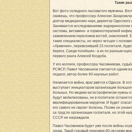
Такие ра
Вот фото солидного лысоватого мужчины. Взгля
скажешь, что профессору
Алексею Захаровичу
доктор медицинских наук, директор Одесского 
Занимается исследованиями эндокринологии п
системы, витамино- и гормонотерапией инфиц
заживлением переломов костей, онкологией. 
такие специалисты, но через четыре с полов
«Армения», перевозивший 23 госпиталя, буде
берега. Среди погибших– а их по разным оцен
первого ранга Алексей Коздоба.
У его коллеги, профессора Часовникова, судь
РСФСР,
Павел Часовников
считается одним из
педагог, автор более 60 научных работ.
Начинается война, враг рвётся к Одессе. В э
выступает инициатором организации большого
больных. Но медики катастрофически нужны и 
будут мобилизованы, он в госпитале останет
квалифицированным хирургом. И будет спасат
его самого не свалит болезнь. Позже он узнае
за труд по организации госпиталя, но этой на
СССР не награждали.
Павел Часовников будет уже после войны осуж
срока. Такой суровый приговор 60-летнему вра