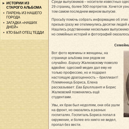
Среди выпускников – носители известных одес
ИСТОРИИ ИЗ
29 страниц, более 500 портретов. Хочется узна
СТАРОГО АЛЬБОМА
том самом последнем мирном выпуске.
ПАРЕНЬ ИЗ НАШЕГО
ГОРОДА
Просьбу помочь собрать информацию об этих 
ЗАГАДКА «НАШИХ
призыв сразу же откликнулись десятки людей 
ДНЕЙ»
Нашлись родственники нескольких выпускников
КТО БЫЛ ОТЕЦ ТЕДДИ
но семейных историй и фотографий оказалось
Семейны
Вот фото мужчины и женщины, на
странице альбома они рядом не
случайно.
Борису Жалковскому
повезло
вдвойне: одесский медин дал ему не
только профессию, но и подарил
настоящую драгоценность – бриллиант!
Племянница Бориса, Елена
рассказывает:
Ева Бриллиант
и Борис
Жалковский поженились ещё
студентами.
Увы, их брак был недолгим, они оба ушли
на фронт, но оказались в разных
госпиталях. Госпиталь Бориса попал в
окружение, и более его никто не видел,
пропал без вести.