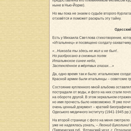
предоставлена его племянником Феликсом Курл
ныне в Нью-Йорке).
Но мы пока не знаем о судьбе второго Курлата
отзовётся и поможет раскрыть эту тайну.
Одесский
Есть у Михаила Светлова стихотворение, кото
«Итальянец» и посвящено солдату-захват­чику,
«...Никогда ты здесь не жил и не был!..
Но разбросано в снежных полях
Итальянское синее небо,
Застеклённое в мёртвых глазах…»
Да, одно время так и было: итальянские солда
Красной армии были итальянцы – советские г
Состояние купленного мной альбома оставля
пострадали от воды, и фото на них стали поч
на обороте другой. В этом зеркальном отраже
но имя прочесть было невозможно. Я уже почт
очень ценный документ – краткий биографическ
Одесь­кого медичного інституту (1941-1945 рр.)
На второй странице с фото на меня смотрело 
уже не надеялась узнать, –
Леонид Буколини!
(Таврическая губ., Ялтинский уезд, с. Отрадно