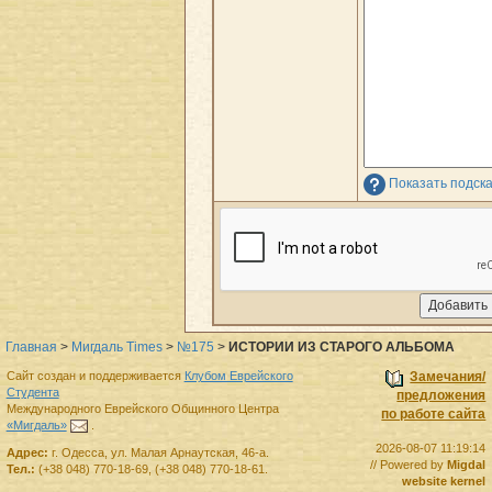
Показать подск
Главная
>
Мигдаль Times
>
№175
>
ИСТОРИИ ИЗ СТАРОГО АЛЬБОМА
Сайт создан и поддерживается
Клубом Еврейского
Замечания/
Студента
предложения
Международного Еврейского Общинного Центра
по работе сайта
«Мигдаль»
.
2026-08-07 11:19:14
Адрес:
г.
Одесса
,
ул. Малая Арнаутская, 46-а.
// Powered by
Migdal
Тел.:
(+38 048) 770-18-69
,
(+38 048) 770-18-61
.
website kernel