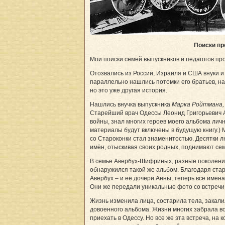
Поиски п
Мои поиски семей выпускников и педагогов пр
Отозвались из России, Израиля и США внуки 
параллельно нашлись потомки его братьев, на
но это уже другая история.
Нашлись внучка выпускника
Марка Ройтмана,
Старейший врач Одессы Леонид Григорьевич А
войны, знал многих героев моего альбома лич
материалы будут включены в будущую книгу.)
со Староконки стал знаменитостью. Десятки л
имён, отыскивая своих родных, поднимают се
В семье Авербух-Шифриных, разные поколени
обнаружился такой же альбом. Благодаря ст
Авербух – и её дочери Анны, теперь все имен
Они же передали уникальные фото со встречи 
Жизнь изменила лица, состарила тела, закали
довоенного альбома. Жизни многих забрала вой
при­ехать в Одессу. Но все же эта встреча, н