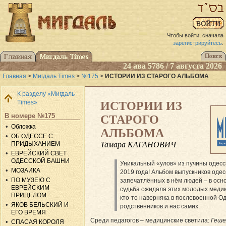
Чтобы войти, сначала
зарегистрируйтесь
.
24 ава 5786 / 7 августа 2026
Главная
>
Мигдаль Times
>
№175
>
ИСТОРИИ ИЗ СТАРОГО АЛЬБОМА
К разделу «Мигдаль
Times»
ИСТОРИИ ИЗ
В номере №175
СТАРОГО
Обложка
АЛЬБОМА
ОБ ОДЕССЕ С
ПРИДЫХАНИЕМ
Тамара КАГАНОВИЧ
ЕВРЕЙСКИЙ СВЕТ
ОДЕССКОЙ БАШНИ
Уникальный «улов» из пучины одесс
МОЗАИКА
2019 года! Альбом выпускников оде
ПО МУЗЕЮ С
запечатлённых в нём людей – в осн
ЕВРЕЙСКИМ
судьба ожидала этих молодых медико
ПРИЦЕЛОМ
кто-то наверняка в послевоенной Од
ЯКОВ БЕЛЬСКИЙ И
родственников и нас самих.
ЕГО ВРЕМЯ
Среди педагогов – медицинские светила:
Геше
СПАСАЯ КОРОЛЯ