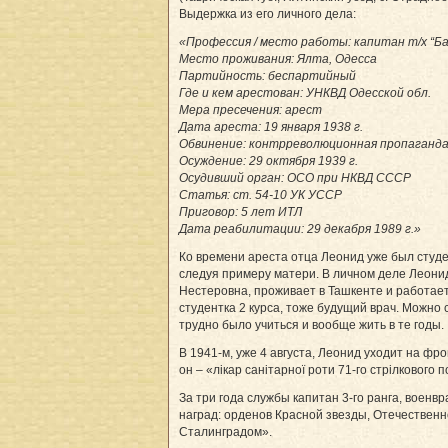
Выдержка из его личного дела:
«Профессия / место работы: капитан т/х “Б
Место проживания: Ялта, Одесса
Партийность: беспартийный
Где и кем арестован: УНКВД Одесской обл.
Мера пресечения: арест
Дата ареста: 19 января 1938 г.
Обвинение: контрреволюционная пропаганд
Осуждение: 29 октября 1939 г.
Осудивший орган: ОСО при НКВД СССР
Статья: ст. 54-10 УК УССР
Приговор: 5 лет ИТЛ
Дата реабилитации: 29 декабря 1989 г.»
Ко времени ареста отца Леонид уже был студ
следуя примеру матери. В личном деле Леонид
Нестеровна, проживает в Ташкенте и работает
студентка 2 курса, тоже будущий врач. Можно 
трудно было учиться и вообще жить в те годы.
В 1941-м, уже 4 августа, Леонид уходит на фр
он – «лікар санітарної роти 71-го стрілкового 
За три года службы капитан 3-го ранга, воен­
наград: орденов Красной звезды, Отечественн
Ста­лин­градом».