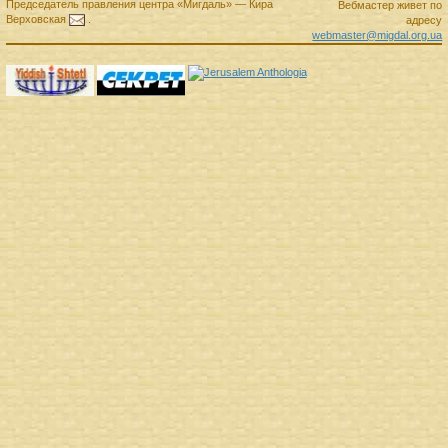
Председатель правления
центра
«Мигдаль»
—
Кира
Вебмастер живет по
Верховская
.
адресу
webmaster@migdal.org.ua