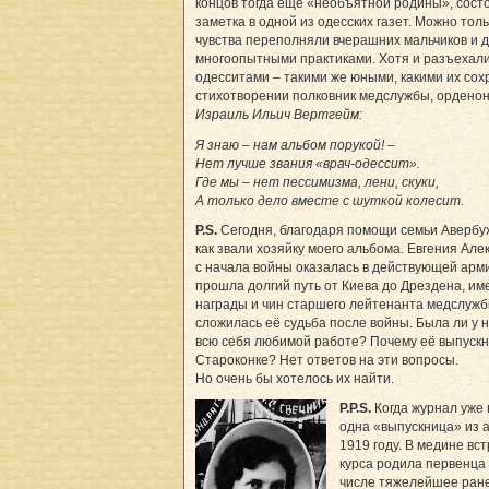
концов тогда ещё «необъятной родины», сост
заметка в одной из одесских газет. Можно тол
чувства переполняли вчерашних мальчиков и 
многоопытными практиками. Хотя и разъехали
одесситами – такими же юными, какими их сох
стихотворении полковник медслужбы, орденон
Израиль Ильич Вертгейм:
Я знаю – нам альбом порукой! –
Нет лучше звания «врач-одессит».
Где мы – нет пессимизма, лени, скуки,
А только дело вместе с шуткой колесит.
P.S.
Сегодня, благодаря помощи семьи Авербу
как звали хозяйку моего альбома. Евгения Ал
с начала войны оказалась в действующей арми
прошла долгий путь от Киева до Дрездена, и
награды и чин старшего лейтенанта медслужбы
сложилась её судьба после войны. Была ли у н
всю себя любимой работе? Почему её выпускн
Староконке? Нет ответов на эти вопросы.
Но очень бы хотелось их найти.
P.P.S.
Когда журнал уже
одна «выпускница» из 
1919 году. В медине вс
курса родила первенца 
числе тяжелейшее ране