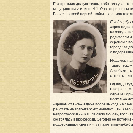
Ева прожила долгую жизнь, работала участко
медицинском училище №1. Она вторично вышла
Борисе – своей первой любви – хранила всю ж
Ева Авербух
«врач-педиа
Каховку. С н
родителям и 
сердцем в по
города: за д
о подорвавш
Их домом на 
ташкентском
Авербухи – с
открыты для 
Однажды суд
Шифрина. Мо
службы Борис
несколько ле
«врачом от Б-га» и даже после выхода на пен
работать на волонтёрских началах. Евы Аверб
непростую жизнь, нашла свою любовь, воспита
состоялась в профессии. Сегодня её потомки х
поддерживают связь и чтут память мамы-бабу