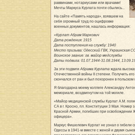
раввинами, нотариусами или врачами!
Мечты Маркуса Курлата почти сбылись...
На сайте «Память народа», взявшем на
себя огромный труд по оцифровке
военных документов, нашлась информация:
«Курлат Абрам Маркович
Дата рождения: 1915
Дата поступления на службу: 1940
Место призыва: Одесский ГВК, Украинская ССР
Воинское звание: гв. майор медслужбы
Даты подвига: 01.07.1944-31.08.1944, 13.09.1
За эти подвиги
Абрама Курлата
ждала высокая
Отечественной войны II степени. Получить его
скончался от ран и был похоронен в польском 
Я благодарна моему коллеге Александру Анто
мемориале, воздвигнутом на той могиле.
«Майор медицинской службы Курлат А.М. поги
СА в г. Кросно, пл. Конституции 3 Мая. Номер
Красной Армии, погибших при освобождении Же
офицера».
Маркус Фишелевич Курлат не узнал о гибели с
Одессы в 1941-м вместе с женой и двумя сын