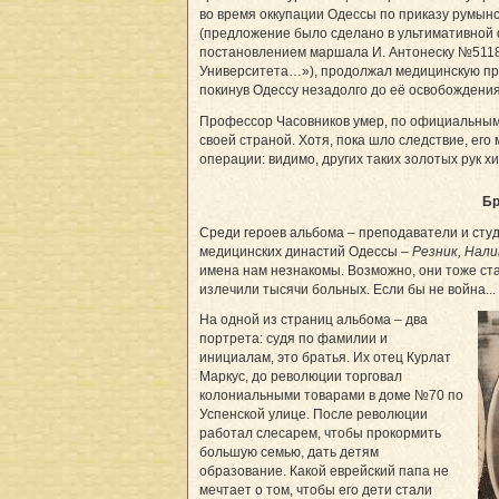
во время оккупации Одессы по приказу румынс
(предложение было сделано в ультимативной 
постановлением маршала И. Антонеску №5118
Университета…»), продолжал медицинскую пра
покинув Одессу незадолго до её освобождения.
Профессор Часовников умер, по официальным 
своей страной. Хотя, пока шло следствие, его
операции: видимо, других таких золотых рук х
Бр
Среди героев альбома – преподаватели и сту
медицинских династий Одессы –
Резник, Нали
имена нам незнакомы. Возможно, они тоже ста
излечили тысячи больных. Если бы не война...
На одной из страниц альбома – два
портрета: судя по фамилии и
инициалам, это братья. Их отец Курлат
Маркус, до революции торговал
колониальными товарами в доме №70 по
Успенской улице. После революции
работал слесарем, чтобы прокормить
большую семью, дать детям
образование. Какой еврейский папа не
мечтает о том, чтобы его дети стали