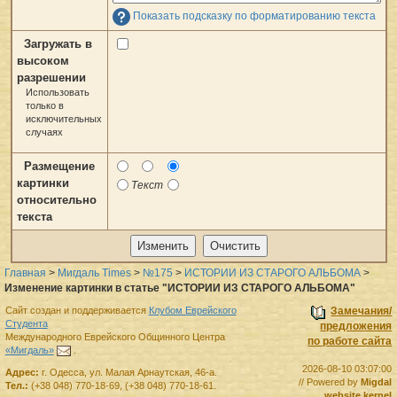
Показать подсказку по форматированию текста
Загружать в
высоком
разрешении
Использовать
только в
исключительных
случаях
Размещение
картинки
Текст
относительно
текста
Главная
>
Мигдаль Times
>
№175
>
ИСТОРИИ ИЗ СТАРОГО АЛЬБОМА
>
Изменение картинки в статье "ИСТОРИИ ИЗ СТАРОГО АЛЬБОМА"
Сайт создан и поддерживается
Клубом Еврейского
Замечания/
Студента
предложения
Международного Еврейского Общинного Центра
по работе сайта
«Мигдаль»
.
2026-08-10 03:07:00
Адрес:
г.
Одесса
,
ул. Малая Арнаутская, 46-а.
// Powered by
Migdal
Тел.:
(+38 048) 770-18-69
,
(+38 048) 770-18-61
.
website kernel