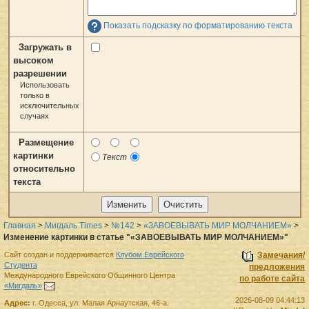
Показать подсказку по форматированию текста
Загружать в
высоком
разрешении
Использовать
только в
исключительных
случаях
Размещение
картинки
Текст
относительно
текста
Главная
>
Мигдаль Times
>
№142
>
«ЗАВОЕВЫВАТЬ МИР МОЛЧАНИЕМ»
>
Изменение картинки в статье "«ЗАВОЕВЫВАТЬ МИР МОЛЧАНИЕМ»"
Сайт создан и поддерживается
Клубом Еврейского
Замечания/
Студента
предложения
Международного Еврейского Общинного Центра
по работе сайта
«Мигдаль»
.
2026-08-09 04:44:13
Адрес:
г.
Одесса
,
ул. Малая Арнаутская, 46-а.