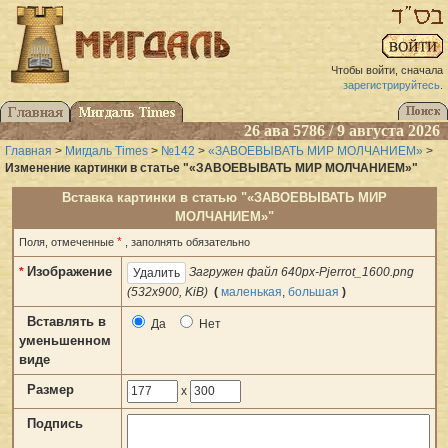
Чтобы войти, сначала
зарегистрируйтесь
.
26 ава 5786 / 9 августа 2026
Главная
>
Мигдаль Times
>
№142
>
«ЗАВОЕВЫВАТЬ МИР МОЛЧАНИЕМ»
>
Изменение картинки в статье "«ЗАВОЕВЫВАТЬ МИР МОЛЧАНИЕМ»"
Вставка картинки в статью "«ЗАВОЕВЫВАТЬ МИР
МОЛЧАНИЕМ»"
*
Поля, отмеченные
, заполнять обязательно
Изображение
*
Загружен файл 640px-Pjerrot_1600.png
(532x900, KiB)
(
маленькая
,
большая
)
Вставлять в
Да
Нет
уменьшенном
виде
Размер
x
Подпись