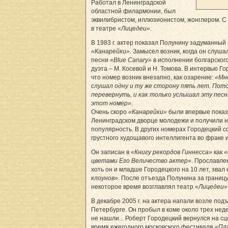
Работал в Ленинградской
областной филармонии, был
эквилибристом, иллюзионистом, жонглером. С 
в театре
«Лицедеи»
.
В 1983 г. актер показал Полунину задуманный 
«Канарейки»
. Замысел возник, когда он слуша
песни
«Blue Canary»
в исполнении болгарског
дуэта – М. Косевой и Н. Томова. В интервью Г
что номер возник внезапно, как озарение:
«Мне
слушал одну и ту же сторону пять лет. Пот
перевернуть, и как только услышал эту песн
этот номер»
.
Очень скоро
«Канарейки»
были впервые показ
Ленинградском дворце молодежи и получили 
популярность. В других номерах Городецкий 
грустного худощавого интеллигента во фраке 
Он записан в
«Книгу рекордов Гиннесса»
как
«
цветами Его Величество актер»
. Прославле
хоть он и младше Городецкого на 10 лет, звал
клоунов»
. После отъезда Полунина за грани
некоторое время возглавлял театр
«Лицедеи»
В декабре 2005 г. на актера напали возле подъ
Петербурге. Он пробыл в коме около трех неде
не нашли... Роберт Городецкий вернулся на сцен
время ежегодного московского фестиваля
«Пл