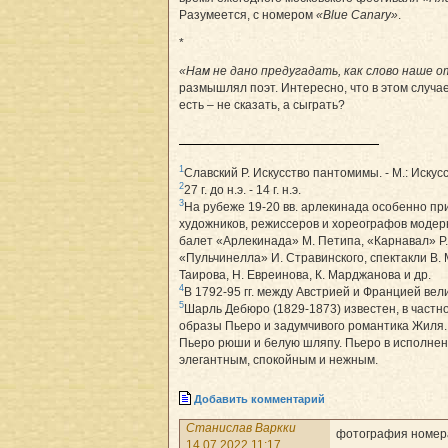
Разумеется, с номером
«Blue Canary»
.
*
«Нам не дано предугадать, как слово наше 
размышлял поэт. Интересно, что в этом случае
есть – не сказать, а сыграть?
1
Славский Р. Искусство пантомимы. - М.: Искусс
2
27 г. до н.э. - 14 г. н.э.
3
На рубеже 19-20 вв. арлекинада особенно п
художников, режиссеров и хореографов модер
балет «Арлекинада» М. Петипа, «Карнавал» Р
«Пульчинелла» И. Стравинского, спектакли В. 
Таирова, Н. Евреинова, К. Марджанова и др.
4
В 1792-95 гг. между Австрией и Францией вел
5
Шарль Дебюро (1829-1873) известен, в частно
образы Пьеро и задумчивого романтика Жиля.
Пьеро рюши и белую шляпу. Пьеро в исполне
элегантным, спокойным и нежным.
Добавить комментарий
Станислав Варкки
фотография номера
14.07.2022 11:17