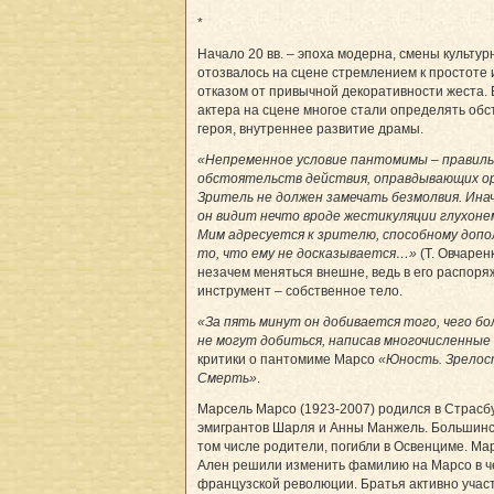
*
Начало 20 вв. – эпоха модерна, смены культур
отозвалось на сцене стремлением к простоте 
отказом от привычной декоративности жеста. 
актера на сцене многое стали определять обс
героя, внут­реннее развитие драмы.
«Непременное условие пантомимы – правил
обстоятельств действия, оправдывающих ор
Зритель не должен замечать безмолвия. Ина
он видит нечто вроде жестикуляции глухоне
Мим адресуется к зрителю, способному доп
то, что ему не досказывается…»
(Т. Овчарен
незачем меняться внешне, ведь в его распор
инструмент – собственное тело.
«За пять минут он добивается того, чего 
не могут добиться, написав многочисленные
критики о пантомиме Марсо
«Юность. Зрелос
Смерть»
.
Марсель Марсо (1923-2007) родился в Страсбу
эмигрантов Шарля и Анны Манжель. Большинст
том числе родители, погибли в Освенциме. Ма
Ален решили изменить фамилию на Марсо в ч
французской революции. Братья активно учас