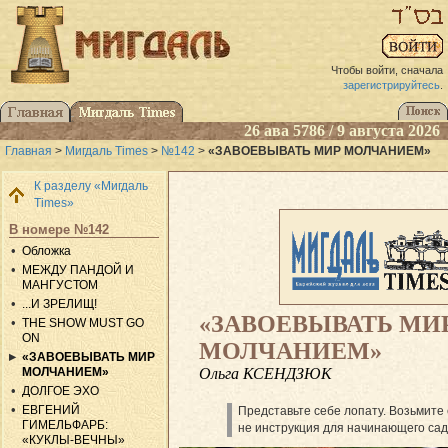
Чтобы войти, сначала
зарегистрируйтесь
.
26 ава 5786 / 9 августа 2026
Главная
>
Мигдаль Times
>
№142
>
«ЗАВОЕВЫВАТЬ МИР МОЛЧАНИЕМ»
К разделу «Мигдаль
Times»
В номере №142
Обложка
МЕЖДУ ПАНДОЙ И
МАНГУСТОМ
...И ЗРЕЛИЩ!
«ЗАВОЕВЫВАТЬ МИ
THE SHOW MUST GO
ON
МОЛЧАНИЕМ»
«ЗАВОЕВЫВАТЬ МИР
Ольга КСЕНДЗЮК
МОЛЧАНИЕМ»
ДОЛГОЕ ЭХО
ЕВГЕНИЙ
Представьте себе лопату. Возьмите е
ГИМЕЛЬФАРБ:
не инструкция для начинающего сад
«КУКЛЫ-ВЕЧНЫ»