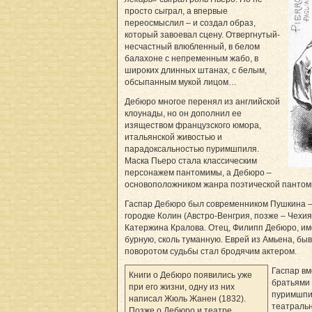
просто сыграл, а впервые
переосмыслил – и создал­ образ,
который завоевал сцену. Отвергнутый­
несчаст­ный влюбленный, в белом
балахоне с непременным жабо, в
широких длинных штанах, с белым,
обсыпанным мукой лицом…
Дебюро многое перенял из английской
клоунады, но он дополнил ее
изяществом французского юмора,
итальянской живостью и
парадоксальностью пуримшпиля.
Маска Пьеро стала классическим
персонажем пантомимы, а Дебюро –
основоположником жанра поэтической пантом
Гаспар Дебюро был современником Пушкина – о
городке Колин (Австро-Венгрия, позже – Чехия)
Катержина Кралова. Отец, Филипп Дебюро, им
бурную, сколь туманную. Еврей из Амьена, бы
поворотом судьбы стал бродячим актером.
Гаспар вм
Книги о Дебюро появились уже
братьями 
при его жизни, одну из них
пуримшпи
написал Жюль Жанен (1832).
театральн
Позже о Дебюро и театре