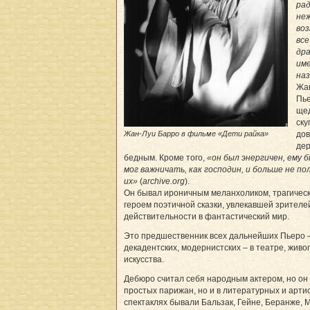
ра
неж
воз
все
др
име
на
Жан
Пье
ще
ску
Жан-Луи Барро в фильме «Дети райка»
дов
дер
бедным. Кроме того,
«он был энергичен, ему 
мог важничать, как господин, и больше не по
их»
(
archive.org
).
Он бывал ироничным меланхоликом, трагичес
героем поэтичной сказки, увлекавшей зрителе
действительности в фантастический мир.
Это предшественник всех дальнейших Пьеро –
декадентских, модернистских – в театре, живо
искусства.
Дебюро считал себя народным актером, но он 
простых парижан, но и в литературных и артис
спектаклях бывали Бальзак, Гейне, Беранже, 