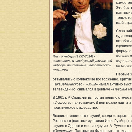
самосто
Это был 
пантомим
только го
всей стр
Славский
куда вхо
акробати
сценичес
формуле
высшая 
Илья Рутберг (1932-2014) -
основатель и заведующий уникальной
выразит
кафедры пантомимы и пластической
на маст
культуры
Первые 
отзывались о коллективе восторженно. Критик
«академического»
.
«Мим»
начал активно высту
телевидению, снимался в фильме
«Невские м
В 1961 г. Р. Славский выпустил первую отечест
«Искусство пантомимы». В ней можно найти и 
практическое руководство.
Возникло множество студий, среди которых –
Розовского (пантомиму ставил Илья Рутберг),
студия в Одессе и многие другие. А. Румнев в
«Эктемим»
. Пантомима была притягательна 