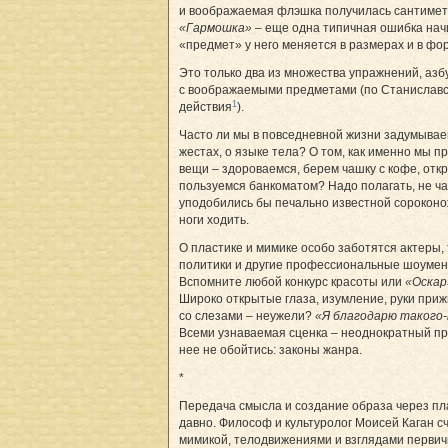
и воображаемая флэшка получилась сантимет
«Гармошка»
– еще одна типичная ошибка нач
«предмет» у него меняется в размерах и в фо
Это только два из множества упражнений, аз
с воображаемыми предметами (по Станислав
1
действия
).
Часто ли мы в повседневной жизни задумывае
жестах, о языке тела? О том, как именно мы
вещи – здороваемся, берем чашку с кофе, отк
пользуемся банкоматом? Надо полагать, не ча
уподобились бы печально известной сороконож
ноги ходить.
О пластике и мимике особо заботятся актеры,
политики и другие профессиональные шоумены
Вспомните любой конкурс красоты или
«Оскар
Широко открытые глаза, изумление, руки приж
со слезами – неужели?
«Я благодарю такого
Всеми узнаваемая сценка – неоднократный пр
нее не обойтись: законы жанра.
*
Передача смысла и создание образа через пл
давно. Философ и культуролог Моисей Каган сч
мимикой, телодвижениями и взглядами первич