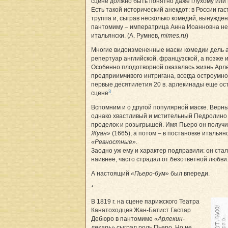
сцене должно быть понятно даже глухому или 
Есть такой исторический анекдот: в России га
труппа и, сыграв несколько комедий, вынужде
пантомиму – императрица Анна Иоанновна не
итальянски. (А. Румнев,
mimes.ru
)
Многие видоизмененные маски комедии дель а
репертуар английской, французской, а позже 
Особенно плодотворной оказалась жизнь Арлек
предприимчивого интригана, всегда остроумно
первые десятилетия 20 в. арлекинады еще ос
3
сцене
.
Вспомним и о другой популярной маске. Верн
однако хвастливый и мстительный Педролино 
проделок и розыгрышей. Имя Пьеро он получ
Жуан»
(1665), а потом – в постановке итальян
«Ревностные»
.
Заодно уж ему и характер подправили: он стал
наивнее, часто страдал от безответной любви
А настоящий
«Пьеро-бум»
был впереди.
*
В 1819 г. на сцене парижского Театра
Канатоходцев Жан-Батист Гаспар
Дебюро в пантомиме
«Арлекин-
лекарь»
сыграл роль Пьеро. Но не