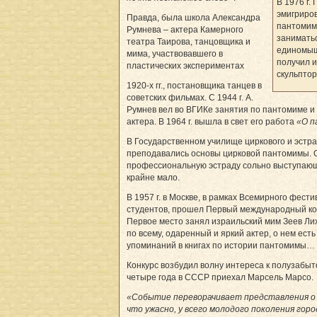
В 1976 г.
эмигриро
Правда, была школа Александра
пантомим
Румнева – актера­ Камерного
занимать
театра Таирова, танцовщика и
единомыш
мима, участвовавшего в
получил и
пластических экспериментах
скульптор
1920­-х гг., постановщика танцев в
советских фильмах. С 1944 г. А.
Румнев вел во ВГИКе занятия по пантомиме и
актера. В 1964 г. вышла в свет его работа
«О п
В Государственном училище циркового и эстра
преподавались основы цирковой пантомимы. 
профессиональную эстраду сольно выступаю
крайне мало.
В 1957 г. в Москве, в рамках Всемирного фест
студентов, прошел Первый международный ко
Первое место занял израильский мим Зеев Лих
по всему, одаренный и яркий актер, о нем есть
упоминаний в книгах по истории пантомимы…
Конкурс возбудил волну интереса к полузабыт
четыре года в СССР приехал Марсель Марсо.
«Событие переворачивает представления о 
что ужасно, у всего молодого поколения гор