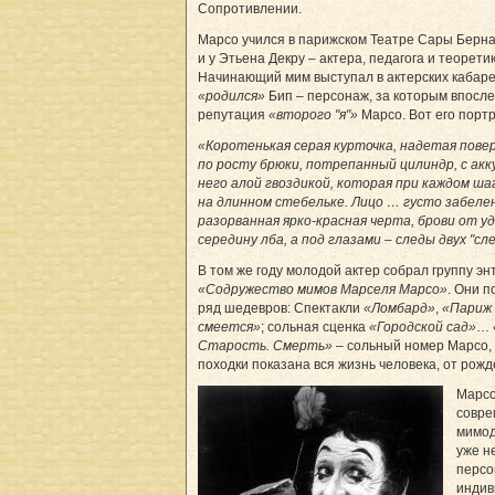
Сопротивлении.
Марсо учился в парижском Театре Сары Берна
и у Этьена Декру – актера, педагога и теорет
Начинающий мим выступал в актерских кабаре. Т
«родился»
Бип – персонаж, за которым впосл
репутация
«второго "я"»
Марсо. Вот его портр
«Коротенькая серая курточка, надетая повер
по росту брюки, потрепанный цилиндр, с ак
него алой гвоздикой, которая при каждом ша
на длинном стебельке. Лицо … густо забеле
разорванная ярко-красная черта, брови от у
середину лба, а под глазами – следы двух "сл
В том же году молодой актер собрал группу эн
«Содружество мимов Марселя Марсо»
. Они 
ряд шедевров: Спектакли
«Ломбард»
,
«Париж 
смеется»
; сольная сценка
«Городской сад»
…
Старость. Смерть»
– сольный номер Марсо, 
походки показана вся жизнь человека, от рожд
Марсо
совре
мимод
уже н
персо
индив