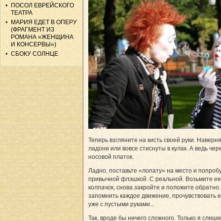
ПОСОЛ ЕВРЕЙСКОГО
ТЕАТРА
МАРИЯ ЕДЕТ В ОПЕРУ
(ФРАГМЕНТ ИЗ
РОМАНА «ЖЕНЩИНА
И КОНСЕРВЫ»)
СБОКУ СОЛНЦЕ
Теперь взгляните на кисть своей руки. Наверн
ладони или вовсе стиснуты в кулак. А ведь чер
носовой платок.
Ладно, поставьте «лопату» на место и попроб
привычной флэшкой. С реальной. Возьмите ее 
колпачок, снова закройте и положите обратно
запомнить каждое движение, прочувствовать е
уже с пустыми руками...
Так, вроде бы ничего сложного. Только я слишк