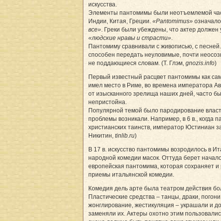
искусства.
Элементы пантомимы были неотъемлемой час
Индии, Китая, Греции.
«Рantomimus»
означал
все»
. Греки были убеждены, что актер должен
«людские нравы и страсти»
.
Пантомиму сравнивали с живописью, с песней.
способен передать неуловимые, почти неосоз
не поддающиеся словам. (Т. Глэм,
gnozis.info
)
Первый известный расцвет пантомимы как с
имел место в Риме, во времена императора Ав
от изысканного зрелища наших дней, часто бы
непристойна.
Популярной темой было пародирование власт
проблемы возникали. Например, в 6 в., когда 
христианских таинств, император Юстиниан за
Никитин,
tinlib.ru
)
В 17 в. искусство пантомимы возродилось в Ит
народной комедии масок. Оттуда берет начал
европейская пантомима, которая сохраняет и
приемы итальянской комедии.
Комедия дель арте была театром действия бол
Пластические средства – танцы, драки, погони
жонглирование, жестикуляция – украшали и до
заменяли их. Актеры охотно этим пользовалис