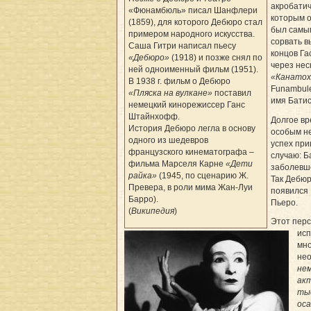
акробатич
«Фюнамбюль» писал Шанфлери
которым о
(1859), для которого Дебюро стал
был самым
примером народного искусства.
сорвать в
Саша Гитри написал пьесу
концов Га
«Дебюро»
(1918) и позже снял по
через нес
ней одноименный фильм (1951).
«Канатох
В 1938 г. фильм о Дебюро
Funambule
«Пляска на вулкане»
поставил
имя Батис
немецкий кинорежиссер Ганс
Штайнхофф.
Долгое в
История Дебюро легла в основу
особым н
одного из шедевров
успех при
французского кинематографа –
случаю: Б
фильма Марселя Карне
«Дети
заболевше
райка»
(1945, по сценарию Ж.
Так Дебюр
Превера, в роли мима Жан-Луи
появился
Барро).
Пьеро.
(
Википедия
)
Этот перс
ис
мно
нео
не
акт
ты
оса