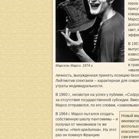
герои.
прису
говор
Марсо
допол
свет,
эффек
В 195
выпус
извес
«Шине
в тра
Марсель Марсо. 1974 г.
«мале
личность, вынужденная принять позицию безл
Лейтмотив спектакля – характерная для совр
утраты индивидуальности.
В 1960 г., несмотря на успех у публики,
«Содру
за отсутствия государственной субсидии. Вмес
Марсо отправился, по его словам, «завоевыва
В 1964 г. Марсо пытался создать
Новый ви
собственную школу пантомимы – и
кинематог
получал от чиновников те же
воспольз
ответы:
«Нет кредитов»
. На этот
классичес
раз он покинул Францию
сам влиял