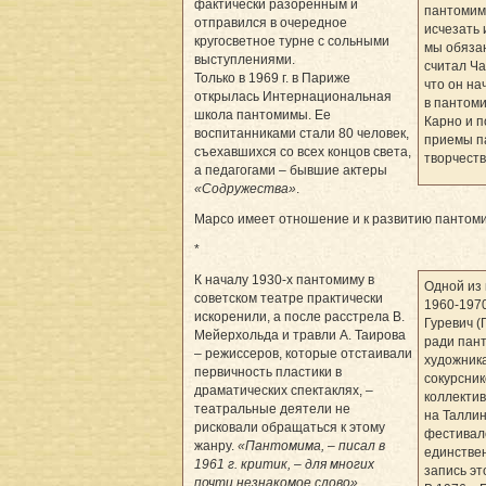
фактически разоренным и
пантомим
отправился в очередное
исчезать 
кругосветное турне с сольными
мы обязан
выступлениями.
считал Ча
Только в 1969 г. в Париже
что он на
открылась Интернациональная
в пантом
школа пантомимы. Ее
Карно и п
воспитанниками стали 80 человек,
приемы п
съехавшихся со всех концов света,
творчеств
а педагогами – бывшие актеры
«Содружества»
.
Марсо имеет отношение и к развитию пантом
*
К началу 1930­-х пантомиму в
Одной из
советском театре­ практически
1960-1970
искоренили, а после расстрела В.
Гуревич (
Мейерхольда и травли А. Таирова
ради пан
– режиссеров, которые отстаивали
художника
первичность пластики в
сокурсник
драматических спектаклях, –
коллекти
театральные деятели не
на Талли
рисковали обращаться к этому
фестивале
жанру.
«Пантомима, – писал в
единстве
1961 г. критик, – для многих
запись эт
почти незнакомое слово»
.