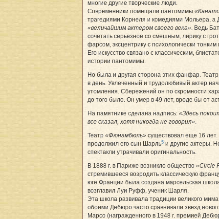
многие другие творческие люди.
Современники помещали пантомимы
«Канато
трагедиями Корнеля и комедиями Мольера, а
«величайшим актером своего века»
. Ведь Ба
сочетать серьезное со смешным, лирику с гро
фарсом, эксцентрику с психологически тонким
Его искусство связано с классическим, блиста
истории пантомимы.
Но была и другая сторона этих фанфар. Театр
в день. Увлеченный и трудолюбивый актер нач
утомления. Сбережений он по скромности хара
до того было. Он умер в 49 лет, вроде бы от ас
На памятнике сделана надпись:
«Здесь покои
все сказал, хотя никогда не говорил»
.
Театр
«Фюнамбюль»
существовал еще 16 лет
5
продолжил его сын Шарль
и другие актеры. Н
спектакли утрачивали оригинальность.
В 1888 г. в Париже возникло общество
«Circle
стремившееся возродить классическую францу
юге Франции была создана марсельская школ
возглавил Луи Руфф, ученик Шарля.
Эта школа развивала традиции великого мима 
обоими Дебюро часто сравнивали звезд новог
Марсо (награжденного в 1948 г. премией Дебюр