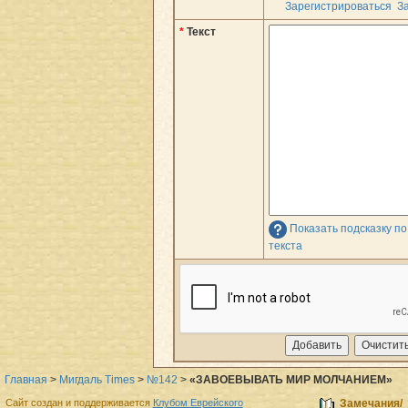
Зарегистрироваться
З
*
Текст
Показать подсказку п
текста
Главная
>
Мигдаль Times
>
№142
>
«ЗАВОЕВЫВАТЬ МИР МОЛЧАНИЕМ»
Сайт создан и поддерживается
Клубом Еврейского
Замечания/