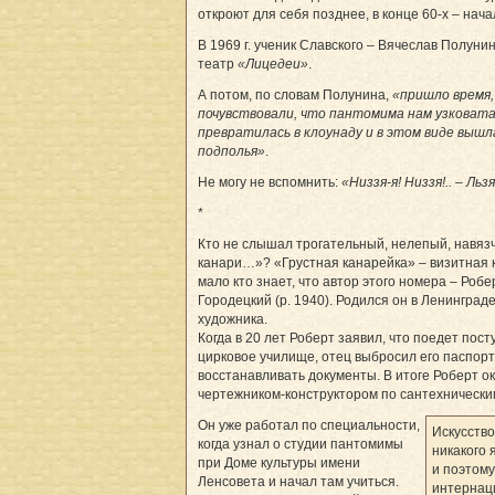
откроют для себя позднее, в конце 60-х – начал
В 1969 г. ученик Славского – Вячеслав Полуни
театр
«Лицедеи»
.
А потом, по словам Полунина,
«пришло время,
почувствовали, что пантомима нам узковат
превратилась в клоунаду и в этом виде вышла
подполья»
.
Не могу не вспомнить:
«Низзя-я! Низзя!.. – Льзя
*
Кто не слышал трогательный, нелепый, навяз
канари…»? «Грустная канарейка» – визитная 
мало кто знает, что автор этого номера – Ро
Городецкий (р. 1940). Родился он в Ленинграде
художника.
Когда в 20 лет Роберт заявил, что поедет пост
цирковое училище, отец выбросил его паспорт
восстанавливать документы. В итоге Роберт о
чертежником-конструктором по сантехнически
Он уже работал по специальности,
Искусств
когда узнал о студии пантомимы
никакого 
при Доме культуры имени
и поэтом
Ленсовета и начал там учиться.
интернаци