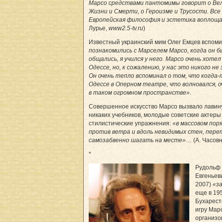
Марсо средствами пантомимы говорит о Вел
Жизни и Смерти, о Героизме и Трусости. Все 
Европейская философия и эстетика воплощ
Лурье,
www2.5-tv.ru
)
Известный украинский мим Олег Емцев вспом
познакомились с Марселем Марсо, когда он б
общались, я учился у него. Марсо очень хоте
Одессе, но, к сожалению, у нас это никого н
Он очень тепло вспоминал о том, что когда-
Одессе в Оперном театре, что волновался, о
в таком огромном пространстве»
.
Совершенное искусство Марсо вызвало лавин
никаких учебников, молодые советские актеры
стилистические упражнения:
«в массовом пор
против ветра и вдоль невидимых стен, пер
самозабвенно шагать на месте»
… (А. Часов
*
Рудольф 
Евгеньев
2007)
«з
еще в 195
Бухарест
игру Марс
организо