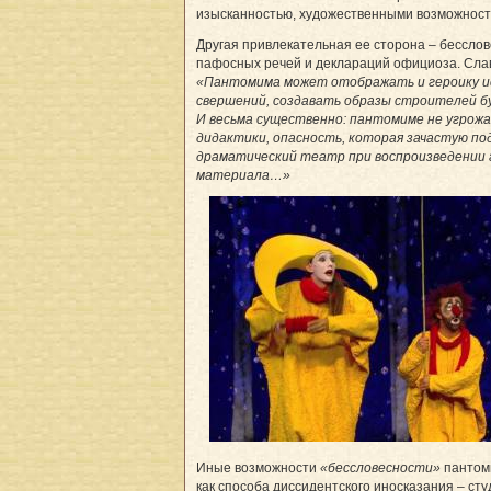
изысканностью, художественными возможност
Другая привлекательная ее сторона – бесслов
пафосных речей и деклараций официоза. Слав
«Пантомима может отображать и героику и
свершений, создавать образы строителей 
И весьма существенно: пантомиме не угрож
дидактики, опасность, которая зачастую п
драматический театр при воспроизведении 
материала…»
Иные возможности
«бессловесности»
пантоми
как способа диссидентского иносказания – ст