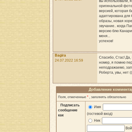
вы использовали, я
оригинальной фото
версией, которая 
адаптирована для
образы, новая хор
звучание.. когда П
версию блю Канари
меня...
успехов!
Bagira
Спасибо, Стас! Да,
24.07.2022 16:59
номер, я помню пер
неподражаемо, зап
Роберта, увы, нет ((
Добавление коммента
*
Поля, отмеченные
, заполнять обязательно
Подписать
Имя
сообщение
(гостевой вход)
как
Ник
Вой