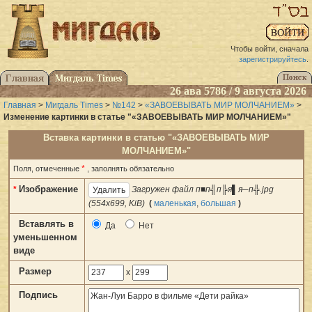
Чтобы войти, сначала
зарегистрируйтесь
.
26 ава 5786 / 9 августа 2026
Главная
>
Мигдаль Times
>
№142
>
«ЗАВОЕВЫВАТЬ МИР МОЛЧАНИЕМ»
>
Изменение картинки в статье "«ЗАВОЕВЫВАТЬ МИР МОЛЧАНИЕМ»"
Вставка картинки в статью "«ЗАВОЕВЫВАТЬ МИР
МОЛЧАНИЕМ»"
*
Поля, отмеченные
, заполнять обязательно
Изображение
*
Загружен файл п■п╣п╠я▌я─п╬.jpg
(554x699, KiB)
(
маленькая
,
большая
)
Вставлять в
Да
Нет
уменьшенном
виде
Размер
x
Подпись