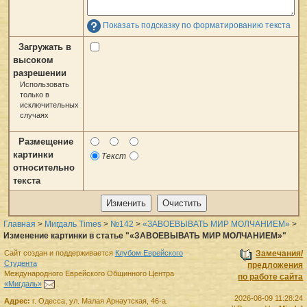
Показать подсказку по форматированию текста
Загружать в
высоком
разрешении
Использовать
только в
исключительных
случаях
Размещение
картинки
Текст
относительно
текста
Главная
>
Мигдаль Times
>
№142
>
«ЗАВОЕВЫВАТЬ МИР МОЛЧАНИЕМ»
>
Изменение картинки в статье "«ЗАВОЕВЫВАТЬ МИР МОЛЧАНИЕМ»"
Сайт создан и поддерживается
Клубом Еврейского
Замечания/
Студента
предложения
Международного Еврейского Общинного Центра
по работе сайта
«Мигдаль»
.
2026-08-09 11:28:24
Адрес:
г.
Одесса
,
ул. Малая Арнаутская, 46-а.