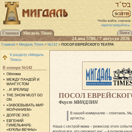
Чтобы войти, сначала
зарегистрируйтесь
.
24 ава 5786 / 7 августа 2026
Главная
>
Мигдаль Times
>
№142
>
ПОСОЛ ЕВРЕЙСКОГО ТЕАТРА
К разделу «Мигдаль
Times»
В номере №142
Обложка
МЕЖДУ ПАНДОЙ И
МАНГУСТОМ
...И ЗРЕЛИЩ!
ПОСОЛ ЕВРЕЙСКОГ
THE SHOW MUST GO
ON
Фауст МИНДЛИН
«ЗАВОЕВЫВАТЬ МИР
МОЛЧАНИЕМ»
В нашей коммуналке – спектакль. Мы
ДОЛГОЕ ЭХО
артисты.
ЕВГЕНИЙ
ГИМЕЛЬФАРБ:
Наша с сестрой мама – режиссер этого событ
«КУКЛЫ-ВЕЧНЫ»
вообще все, что окружает нас, – в полном на