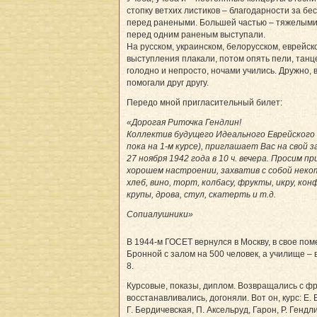
стопку ветхих листиков – благодарности за б
перед ранеными. Большей частью – тяжелыми.
перед одним раненым выступали.
На русском, украинском, белорусском, еврейск
выступления плакали, потом опять пели, тан
голодно и непросто, ночами учились. Дружно, 
помогали друг другу.
Передо мной пригласительный билет:
«Дорогая Риточка Гендлин!
Коллектив будущего Идеального Еврейского
пока на 1-м курсе), приглашает Вас на свой 
27 ноября 1942 года в 10 ч. вечера. Просим п
хорошем настроении, захватив с собой некот
хлеб, вино, торт, колбасу, фрукты, икру, ко
крупы, дрова, стул, скатерть и т.д.
Сопиалушники»
В 1944-м ГОСЕТ вернулся в Москву, в свое по
Бронной с залом на 500 человек, а училище –
8.
Курсовые, показы, диплом. Возвращались с фр
восстанавливались, догоняли. Вот он, курс: Е. 
Г. Бердичевская, П. Аксельруд, Гарон, Р. Гендл