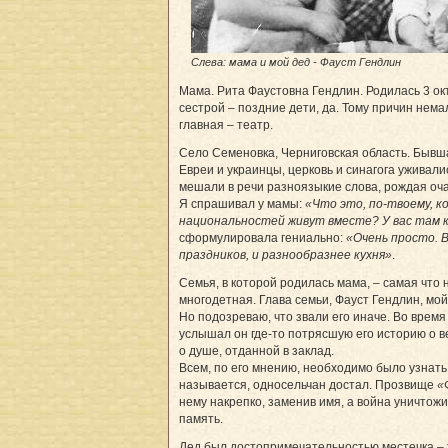
Слева: мама и мой дед - Фауст Гендлин
Мама. Рита Фаустовна Гендлин. Родилась 3 ок
сестрой – поздние дети, да. Тому причин нема
главная – театр.
Село Семеновка, Черниговская область. Бывш
Евреи и украинцы, церковь и синагога уживали
мешали в речи разноязыкие слова, рождая оч
Я спрашивал у мамы:
«Что это, по-твоему, к
национальностей живут вместе? У вас там 
сформулировала гениально:
«Очень просто. В
праздников, и разнообразнее кухня»
.
Семья, в которой родилась мама, – самая что 
многодетная. Глава семьи, Фауст Гендлин, мой 
Но подозреваю, что звали его иначе. Во врем
услышал он где-то потрясшую его историю о в
о душе, отданной в заклад.
Всем, по его мнению, необходимо было узнать 
называется, односельчан достал. Прозвище
«
нему накрепко, заменив имя, а война уничтож
память.
Дед был достопримечательностью местечка – 