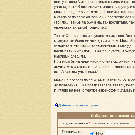
нее, ученицы Михоэлса, всегда ожидали наст
уровня, способного сцементировать труппу и
Мама на сцене была легка, органична, партнер
вытаскивала самозабвенно и незаметно для ни
стоило… Так была обучена, так воспитана, так
еврейская актриса! Только так!
Театр! Она заражала и увлекала им всех. Все 
коммуналке были ее звездным часом. Мама б
человеком. Умным, интеллигентным. Никогда 
несимпатичных слов, и в ее присутствии окруж
мыслями следили.
При этом была нешумной и очень скромной. Р
других. Была очень красива, но не глянцевой 
нет. А как она улыбалась!
Мама не позволяла себе быть в чем-либо нед
до поведения. Она представляла театр! Досто
И, глядя на нее, о театре еврейском и думать 
Добавить комментарий
Добавление коммента
*
Поля, отмеченные
, заполнять обязательно
Подписать
Имя