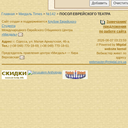
Главная
>
Мигдаль Times
>
№142
>
ПОСОЛ ЕВРЕЙСКОГО ТЕАТРА
Сайт создан и поддерживается
Клубом Еврейского
Замечания/
Студента
предложения
Международного Еврейского Общинного Центра
по работе сайта
«Мигдаль»
.
2026-08-07 03:23:59
Адрес:
г.
Одесса
,
ул. Малая Арнаутская, 46-а.
// Powered by
Migdal
Тел.:
(+38 048) 770-18-69
,
(+38 048) 770-18-61
.
website kernel
Председатель правления
центра
«Мигдаль»
—
Кира
Вебмастер живет по
Верховская
.
адресу
webmaster@migdal.org.ua