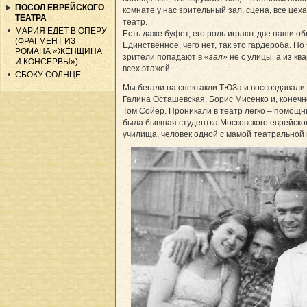
ПОСОЛ ЕВРЕЙСКОГО
комнате у нас зрительный зал, сцена, все цеха
ТЕАТРА
театр.
МАРИЯ ЕДЕТ В ОПЕРУ
Есть даже буфет, его роль играют две наши об
(ФРАГМЕНТ ИЗ
Единственное, чего нет, так это гардероба. Но
РОМАНА «ЖЕНЩИНА
зрители попадают в
«зал»
не с улицы, а из кв
И КОНСЕРВЫ»)
всех этажей.
СБОКУ СОЛНЦЕ
Мы бегали на спектакли ТЮЗа и воссоздавали
Галина Осташевская, Борис Мисенко и, конечн
Том Сойер. Проникали в театр легко – помощ
была бывшая студентка Московского еврейско
училища, человек одной с мамой театральной 