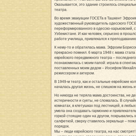
Оказывается, это здание строилось специальн
театра.
Во время эвакуации ГОСЕТа в Ташкент Эфроим
художественный руководитель одесского ГОСЕ
переформированного в одесско-харьковский, с
Узбекистане. И как человек, серьезно в прош
работе училища, привлекался к преподаванию 
К нему-то и обратилась мама. Эфроим Борисо
прекрасно помнил. 6 марта 1948 г. мама стала
еврейского передвижного театра – последнего 
познакомилась с моим папой: играла в спектак
поставленных моим дедом – Иосифом Михай
режиссером и актером.
В 1949-м театр, как и остальные еврейские ко
началась другая жизнь, не слишком на жизнь
Но никогда не теряла мама достоинства, не 
истеричности и суеты, не сломалась. В случа
комнатах, в клетушках под лестницей, в люб
умела она создавать гармонию и привлекатель
горкой стоящие один на другом, покрывались
салфеткой, сверху ставилось зеркальце – пож
порядок.
Мы – люди еврейского театра, на нас смотря