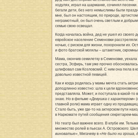
ходулях, играл на шарманке, сочинял песенки
бегали дети, без него немыслимы были празд
мне, был он настоящим, по природе, артистом
неграмотный, он был очень светлым и добрым.
семью свою освещал.
Когда началась война, дед не ушел из своего д
еврейское население Семеновки расстреляли
ночью, с риском для жизни, похоронили их. Ос
и фото братской могилы – штакетник, скромн
Мама, окончив семилетку в Семеновке, уехала
сестра, Эсфирь, там уже прочно обосновалась
шлифовал сам Козловский. С ним она пела в к
довольно известной певицей.
Как и когда родилась у мамы мечта стать актри
доподлинно известно: шла к цели вдохновенно
представляла. Может, и поступала в какой-то 
знаю. Но в фильме
«Девушка с характером»
(
главной роли) мама играет одну из продавщиц
Стало быть, уже где-то на актерском пути нах
в Наркомате путей сообщения секретарем-ма
Но театр был важнее всего. В клубе им. Тель
множество ролей в пьесах А. Островского: Ше
виноватые»
, Мигачеву в
«Не было ни гроша, 