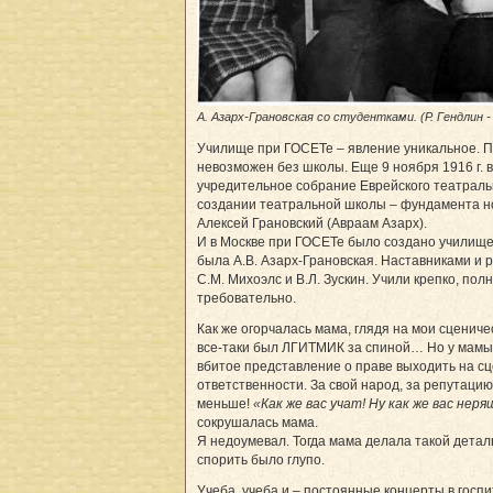
А. Азарх-Грановская со студентками. (Р. Гендлин 
Училище при ГОСЕТе – явление уникальное. 
невозможен без школы. Еще 9 ноября 1916 г. 
учредительное собрание Еврейского театраль
создании театральной школы – фундамента но
Алексей Грановский (Авраам Азарх).
И в Москве при ГОСЕТе было создано училище
была А.В. Азарх-Грановская. Наставниками и
С.М. Михоэлс и В.Л. Зускин. Учили крепко, пол
требовательно.
Как же огорчалась мама, глядя на мои сцениче
все-таки был ЛГИТМИК­ за спиной… Но у мамы
вбитое представление о праве выходить на сц
ответственности. За свой народ, за репутацию
меньше!
«Как же вас учат! Ну как же вас нер
сокрушалась мама.
Я недоумевал. Тогда мама делала такой детал
спорить было глупо.
Учеба, учеба и – постоянные концерты в госпи