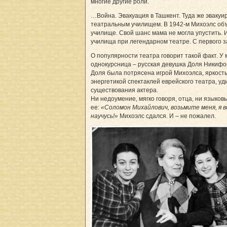
многие другие роли.
…Война. Эвакуация в Ташкент. Туда же эвакуи
театральным училищем. В 1942-м Михоэлс об
училище. Свой шанс мама не могла упустить. 
училища при легендарном театре. С первого з
О популярности театра говорит такой факт. У
однокурсница – русская девушка Доля Никифор
Доля была потрясена игрой Михоэлса, яркост
энергетикой спектаклей еврейского театра, у
существования актера.
Ни недоумение, мягко говоря, отца, ни языко
ее:
«Соломон Михайлович, возьмите меня, я в
научусь!»
Михоэлс сдался. И – не пожалел.