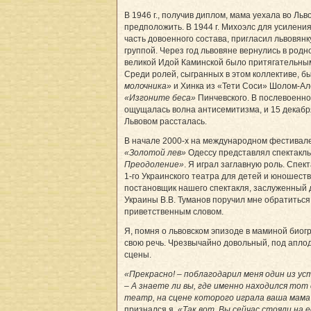
В 1946 г., получив диплом, мама уехала во Льв
предположить. В 1944 г. Михоэлс для усилени
часть довоенного состава, пригласил львовянк
группой. Через год львовяне вернулись в родн
великой Идой Каминской было притягательны
Среди ролей, сыгранных в этом коллективе, б
молочника»
и Хинка из «Тети Соси» Шолом-Ал
«Изгоните беса»
Пинчевского. В послевоенно
ощущалась волна антисемитизма, и 15 декабря
Львовом рассталась.
В начале 2000-х на международном фестивале
«Золотой лев»
Одессу представлял спектакл
Преодоление­»
. Я играл заглавную роль. Спек
1-го Украинского театра для детей и юношеств
постановщик нашего спектакля, заслуженный 
Украины В.В. Туманов поручил мне обратиться
приветственным словом.
Я, помня о львовском эпизоде в маминой биог
свою речь. Чрезвычайно довольный, под апло
сцены.
«Прекрасно! – поблагодарил меня один из у
– А знаете ли вы, где именно находился тот
театр, на сцене которого играла ваша мама
признался я.
«Так вот. Вы сейчас стояли на