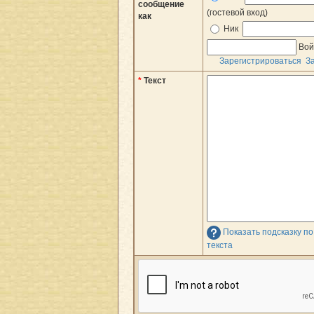
сообщение
(гостевой вход)
как
Ник
Вой
Зарегистрироваться
З
*
Текст
Показать подсказку п
текста