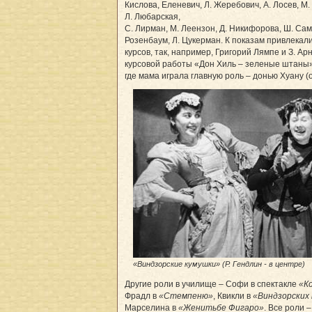
Кислова, Еленевич, Л. Жеребович, А. Лосев, М.
Л. Любарская,
С. Лирман, М. Леензон, Д. Никифорова, Ш. Саме
Розенбаум, Л. Цукерман. К показам привлекали
курсов, так, например, Григорий Лямпе и З. А
курсовой работы «Дон Хиль – зеленые штаны»
где мама играла главную роль – донью Хуану (о
«Виндзорские кумушки» (Р. Гендлин - в центре)
Другие роли в училище – Софи в спектакле
«К
Фрадл в
«Стемпеню»
, Квикли в
«Виндзорских
Марселина в
«Женитьбе Фигаро»
. Все роли 