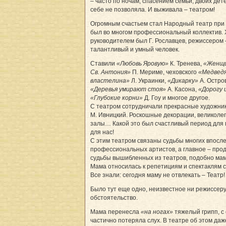
– часто по ночам, спасением семьи, двоих дет
себе не позволяла. И выживала – театром!
Огромным счастьем стал Народный театр при Д
был во многом профессиональный коллектив.
руководителем был Г. Рославцев, режиссером
талантливый и умный человек.
Ставили
«Любовь Яровую»
К. Тренева,
«Жен­щи
Св. Антония»
П. Мериме, чеховского
«Медвед
властелина»
Л. Украинки,
«Дикарку»
А. Остров
«Деревья умирают стоя»
А. Касона,
«Дорогу 
«Глубокие корни»
Д. Гоу и многое другое.
С театром сотрудничали прекрасные художник
М. Ивницкий. Рос­кошные декорации, великол
залы… Какой это был счастливый период для 
для нас!
С этим театром связаны судьбы многих впосл
профессиональных артистов, а главное – про
судьбы вышибленных из театров, подобно ма
Мама относилась к репетициям и спектаклям 
Все знали: сегодня маму не отвлекать – Театр!
Было тут еще одно, неизвестное ни режиссеру
обстоятельство.
Мама перенесла
«на ногах»
тяжелый грипп, с
частично потеряла слух. В театре об этом даж