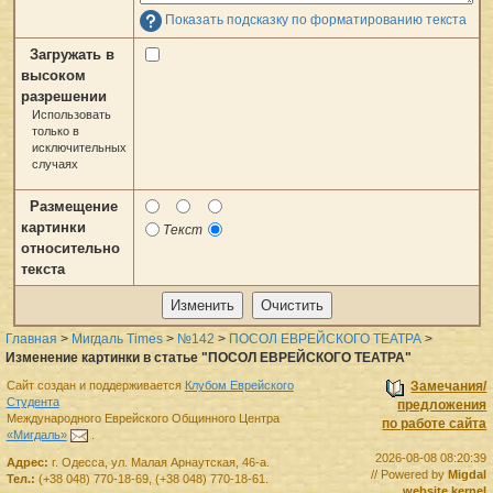
Показать подсказку по форматированию текста
Загружать в
высоком
разрешении
Использовать
только в
исключительных
случаях
Размещение
картинки
Текст
относительно
текста
Главная
>
Мигдаль Times
>
№142
>
ПОСОЛ ЕВРЕЙСКОГО ТЕАТРА
>
Изменение картинки в статье "ПОСОЛ ЕВРЕЙСКОГО ТЕАТРА"
Сайт создан и поддерживается
Клубом Еврейского
Замечания/
Студента
предложения
Международного Еврейского Общинного Центра
по работе сайта
«Мигдаль»
.
2026-08-08 08:20:39
Адрес:
г.
Одесса
,
ул. Малая Арнаутская, 46-а.
// Powered by
Migdal
Тел.:
(+38 048) 770-18-69
,
(+38 048) 770-18-61
.
website kernel