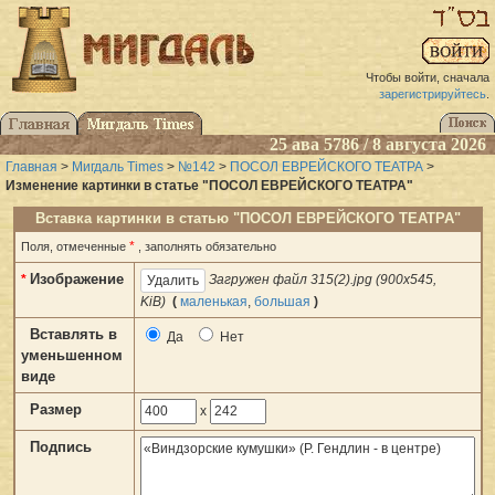
Чтобы войти, сначала
зарегистрируйтесь
.
25 ава 5786 / 8 августа 2026
Главная
>
Мигдаль Times
>
№142
>
ПОСОЛ ЕВРЕЙСКОГО ТЕАТРА
>
Изменение картинки в статье "ПОСОЛ ЕВРЕЙСКОГО ТЕАТРА"
Вставка картинки в статью "ПОСОЛ ЕВРЕЙСКОГО ТЕАТРА"
*
Поля, отмеченные
, заполнять обязательно
Изображение
*
Загружен файл 315(2).jpg (900x545,
KiB)
(
маленькая
,
большая
)
Вставлять в
Да
Нет
уменьшенном
виде
Размер
x
Подпись