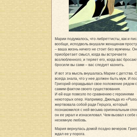
Марии подумалось, что либреттисты, как и пи
вообще, исподволь внушали женщинам прост
– ваша жизнь ничего не стоит без мужчины. О
приобретает смысл, когда вы встречаете
возлюбленного, и теряет его, когда вас бросаю
бросили вы сами – вас следует казнить.
И вот эта мысль внушалась Марии с детства. 
всегда знала, что у нее должен быть муж. И по
Григорий оправдывал свое положение рядом с
самим фактом своего существования.
И ей еще повезло по сравнению с героинями
некоторых опер. Например, Джильда из
«Риг
жертвовала собой ради Герцога, который
познакомился с ней весьма оригинальным спо
он ее украл и изнасиловал. Чем вызвал к себе
неземную любовь.
Мария вернулась домой поздно вечером. Григ
ждал ее у порога.