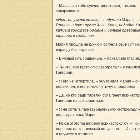
– Маша, а я тебе супчик приготовил, – нежно
заворковал он.
«Нет, он у меня ничего, – подумала Мария, –
Герцога и даже лучше Хозе. Хотя, подобно Хоз
каждым годом все больше и больше превращ
офицера в солдата»
.
Мария прошла на кухню и согрела себе супчик
вправду был вкусный.
– Вкусный суп, Гришенька, – похвалила Мария.
– Ты что, всю кастрюлю разогрела? – изумился
Григорий.
– Я его не испортила, – объяснила Мария – он
перекипел, я его только чуть-чуть подогрела.
– Да, но кто ради тарелки супа греет всю каст
Григорий начал сердиться.
– Я не хотела пачкать маленькую кастрюльку, 
оправдывалась Мария.
– Из-за этого ты нагрела всю кастрюлю?! – Гр
перешел на трагический полушепот, – И на та
и неумехе я женился!