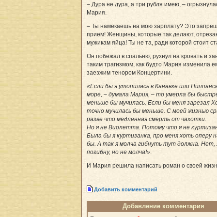
– Дура не дура, а три рубля имею, – огрызнула
Мария.
– Ты намекаешь на мою зарплату? Это запре
прием! Женщины, которые так делают, отреза
мужикам яйца! Ты не та, ради которой стоит ст
Он побежал в спальню, рухнул на кровать и за
таким трагизмом, как будто Мария изменила е
заезжим тенором Концертини.
«Если бы я утопилась в Канавке или Ниппанс
море, – думала Мария, – то умерла бы быстр
меньше бы мучилась. Если бы меня зарезал Хо
точно мучилась бы меньше. С моей жизнью с
разве что медленная смерть от чахотки.
Но я не Виолетта. Потому что я не куртизан
Была бы я куртизанка, про меня хоть оперу 
бы. А так я молча гибнуть тут должна. Нет, 
погибну, но не молча!»
.
И Мария решила написать роман о своей жизн
Добавить комментарий
Добавление комментария