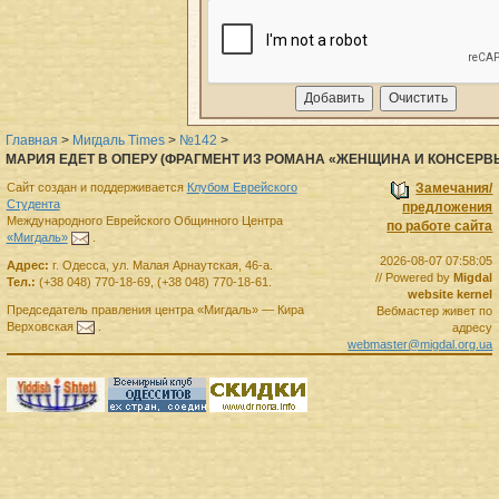
Главная
>
Мигдаль Times
>
№142
>
МАРИЯ ЕДЕТ В ОПЕРУ (ФРАГМЕНТ ИЗ РОМАНА «ЖЕНЩИНА И КОНСЕРВ
Сайт создан и поддерживается
Клубом Еврейского
Замечания/
Студента
предложения
Международного Еврейского Общинного Центра
по работе сайта
«Мигдаль»
.
2026-08-07 07:58:05
Адрес:
г.
Одесса
,
ул. Малая Арнаутская, 46-а.
// Powered by
Migdal
Тел.:
(+38 048) 770-18-69
,
(+38 048) 770-18-61
.
website kernel
Председатель правления
центра
«Мигдаль»
—
Кира
Вебмастер живет по
Верховская
.
адресу
webmaster@migdal.org.ua