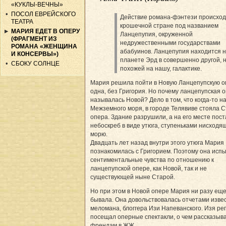
«КУКЛЫ-ВЕЧНЫ»
ПОСОЛ ЕВРЕЙСКОГО
Действие романа-фэнтези происход
ТЕАТРА
крошечной стране под названием
МАРИЯ ЕДЕТ В ОПЕРУ
Ланцепупия, окруженной
(ФРАГМЕНТ ИЗ
недружественными государствами
РОМАНА «ЖЕНЩИНА
абабуинов. Ланцепупия находится 
И КОНСЕРВЫ»)
планете Эрд в совершенно другой, 
СБОКУ СОЛНЦЕ
похожей на нашу, галактике.
Мария решила пойти в Но­вую Ланцепупскую о
одна, без Григория. Но почему ланцепупская 
называлась Новой? Дело в том, что когда-то н
Межземного моря, в городе Телявиве стояла 
опера. Здание разрушили, а на его месте пос
небоскреб в виде утюга, ступеньками нисходя
морю.
Двадцать лет назад внутри этого утюга Мария
познакомилась с Григорием. Поэтому она исп
сентиментальные чувства по отношению к
ланцепупской опере, как Новой, так и не
существующей ныне Старой.
Но при этом в Новой опере Мария ни разу еще
бывала. Она довольствовалась отчетами изве
меломана, блоггера Изи Напеванского. Изя ре
посещал оперные спектакли, о чем рассказыв
френдам в ЖЖ.