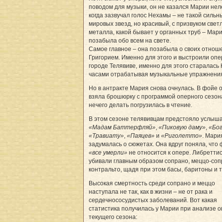
поводом для музыки, он не казался Марии нел
когда зазвучал голос Нехамы – не такой сильны
мировых звезд, но красивый, с призвуком свет
металла, какой бывает у органных труб – Мар
позабыла обо всем на свете.
Самое главное – она позабыла о своих отнош
Григорием. Именно для этого и выстроили опе
городе Телявиве, именно для этого старалась
часами отрабатывая музыкальные упражнени
Но в антракте Мария снова очнулась. В фойе 
взяла брошюрку с программой оперного сезона
нечего делать погрузилась в чтение.
В этом сезоне телявивцам предстояло услыш
«Мадам Баттерфляй»
,
«Пиковую даму»
,
«Бо
«Травиату»
,
«Паяцев»
и
«Риголетто»
. Мари
задумалась о сюжетах. Она вдруг поняла, что
«все умерли»
не относится к опере. Либретти
убивали главным образом сопрано, меццо-соп
контральто, щадя при этом басы, баритоны и 
Высокая смертность среди сопрано и меццо
наступала не так, как в жизни – не от рака и
сердечнососудистых заболеваний. Вот какая
статистика получилась у Марии при анализе 
текущего сезона: