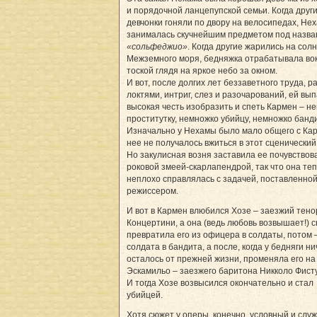
и порядочной ланцепупской семьи. Когда друг
девчонки гоняли по двору на велосипедах, Не
занималась скучнейшим предметом под назв
«сольфеджио»
. Когда другие жарились на солн
Межземного моря, бедняжка отрабатывала вок
тоской глядя на яркое небо за окном.
И вот, после долгих лет беззаветного труда, 
локтями, интриг, слез и разочарований, ей вы
высокая честь изобразить и спеть Кармен – н
проститутку, немножко убийцу, немножко банди
Изначально у Нехамы было мало общего с Кар
нее не получалось вжиться в этот сценический
Но закулисная возня заставила ее почувствов
роковой змеей-скарлапендрой, так что она те
неплохо справлялась с задачей, поставленно
режиссером.
И вот в Кармен влюбился Хозе – заезжий тен
Концертини, а она (ведь любовь возвышает!) 
превратила его из офицера в солдаты, потом 
солдата в бандита, а после, когда у бедняги ни
осталось от прежней жизни, променяла его на
Эскамильо – заезжего баритона Никколо Фист
И тогда Хозе возвысился окончательно и стал
убийцей.
Хотя сюжет у оперы, конечно, условный и слу