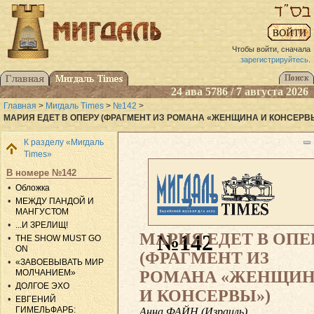
Чтобы войти, сначала
зарегистрируйтесь
.
24 ава 5786 / 7 августа 2026
Главная
>
Мигдаль Times
>
№142
>
МАРИЯ ЕДЕТ В ОПЕРУ (ФРАГМЕНТ ИЗ РОМАНА «ЖЕНЩИНА И КОНСЕРВ
К разделу «Мигдаль
Times»
В номере №142
Обложка
МЕЖДУ ПАНДОЙ И
МАНГУСТОМ
...И ЗРЕЛИЩ!
МАРИЯ ЕДЕТ В ОПЕ
№142
THE SHOW MUST GO
ON
(ФРАГМЕНТ ИЗ
«ЗАВОЕВЫВАТЬ МИР
РОМАНА «ЖЕНЩИ
МОЛЧАНИЕМ»
ДОЛГОЕ ЭХО
И КОНСЕРВЫ»)
ЕВГЕНИЙ
ГИМЕЛЬФАРБ:
Анна ФАЙН (Израиль)