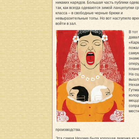
никаких нарядов. Большая часть публики одев
так, как всегда одеваются зимой ланцепупки с
класса – в свободные черные брюки и
невыразительные топы. Но вот наступило вр
войти в зал.
В тот
дава
«Кар
пожал
саму
знам
оперу
плане
На сц
вышл
Неха
Гутма
коло
мецц
сопр
местн
производства.
Эта самая Нехама была хорошая девочка из 