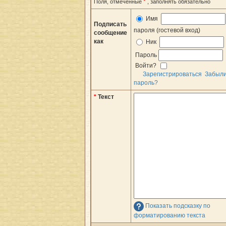
*
Поля, отмеченные
, заполнять обязательно
Имя
Подписать
пароля (гостевой вход)
сообщение
как
Ник
Пароль
Войти?
Зарегистрироваться
Забыл
пароль?
*
Текст
Показать подсказку по
форматированию текста