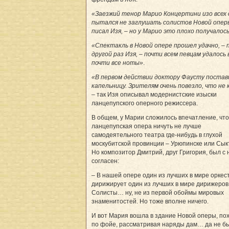
«Заезжий тенор Марио Концертини изо всех 
пытался не заглушать солистов Новой оперы
писал Изя, – но у Марио это плохо получалос
«Спектакль в Новой опере прошел удачно, – 
другой раз Изя, – почти всем певцам удалось
почти все ноты»
.
«В первом действии доктору Фаусту постав
капельницу. Зрителям очень повезло, что не 
– так Изя описывал модернистские изыски
ланцепупского оперного режиссера.
В общем, у Марии сложилось впечатление, что
ланцепупская опера ничуть не лучше
самодеятельного театра где-нибудь в глухой
москубитской провинции – Урюпинске или Сык
Но композитор Дмитрий, друг Григория, был с 
согласен:
– В нашей опере один из лучших в мире оркес
дирижирует один из лучших в мире дирижеров
Солисты… ну, не из первой обоймы мировых
знаменитостей. Но тоже вполне ничего.
И вот Мария вошла в здание Новой оперы, по
по фойе, рассматривая наряды дам… да не б