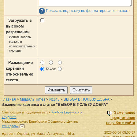
Показать подсказку по форматированию текста
Загружать в
высоком
разрешении
Использовать
только в
исключительных
случаях
Размещение
картинки
Текст
относительно
текста
Главная
>
Мигдаль Times
>
№143
>
ВЫБОР В ПОЛЬЗУ ДОБРА
>
Изменение картинки в статье "ВЫБОР В ПОЛЬЗУ ДОБРА"
Сайт создан и поддерживается
Клубом Еврейского
Замечания/
Студента
предложения
Международного Еврейского Общинного Центра
по работе сайта
«Мигдаль»
.
2026-08-07 05:03:57
Адрес:
г.
Одесса
,
ул. Малая Арнаутская, 46-а.