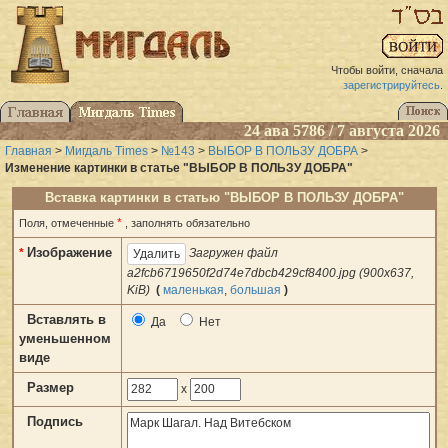
Чтобы войти, сначала
зарегистрируйтесь
.
24 ава 5786 / 7 августа 2026
Главная
>
Мигдаль Times
>
№143
>
ВЫБОР В ПОЛЬЗУ ДОБРА
>
Изменение картинки в статье "ВЫБОР В ПОЛЬЗУ ДОБРА"
Вставка картинки в статью "ВЫБОР В ПОЛЬЗУ ДОБРА"
*
Поля, отмеченные
, заполнять обязательно
Изображение
*
Загружен файл
a2fcb6719650f2d74e7dbcb429cf8400.jpg (900x637,
KiB)
(
маленькая
,
большая
)
Вставлять в
Да
Нет
уменьшенном
виде
Размер
x
Подпись