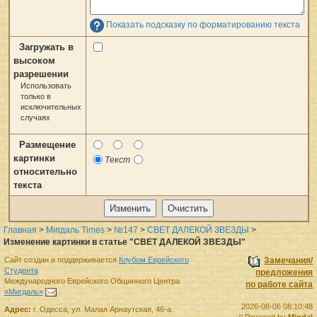
Показать подсказку по форматированию текста
Загружать в
высоком
разрешении
Использовать
только в
исключительных
случаях
Размещение
картинки
Текст
относительно
текста
Главная
>
Мигдаль Times
>
№147
>
СВЕТ ДАЛЕКОЙ ЗВЕЗДЫ
>
Изменение картинки в статье "СВЕТ ДАЛЕКОЙ ЗВЕЗДЫ"
Сайт создан и поддерживается
Клубом Еврейского
Замечания/
Студента
предложения
Международного Еврейского Общинного Центра
по работе сайта
«Мигдаль»
.
2026-08-06 08:10:48
Адрес:
г.
Одесса
,
ул. Малая Арнаутская, 46-а.