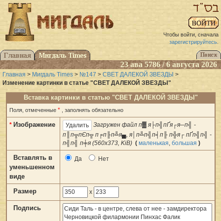
Чтобы войти, сначала
зарегистрируйтесь
.
23 ава 5786 / 6 августа 2026
Главная
>
Мигдаль Times
>
№147
>
СВЕТ ДАЛЕКОЙ ЗВЕЗДЫ
>
Изменение картинки в статье "СВЕТ ДАЛЕКОЙ ЗВЕЗДЫ"
Вставка картинки в статью "СВЕТ ДАЛЕКОЙ ЗВЕЗДЫ"
*
Поля, отмеченные
, заполнять обязательно
Изображение
*
Загружен файл п▓ я├п╣пҐя┌я─п╣ -
п║п╦пЄп╦ п╒п╟п╩я▄, я│п╩п╣п╡п╟ п╬я┌ пҐп╣п╣ -
п╣п╣ п╪я (560x373, KiB)
(
маленькая
,
большая
)
Вставлять в
Да
Нет
уменьшенном
виде
Размер
x
Подпись